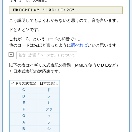
ＢＧＭＰＬＡＹ ”：０Ｃ：１Ｅ：２Ｇ”
こう説明してもよくわからないと思うので、音を言います。
ドとミとソです。
これが「C」というコードの和音です。
他のコードは先ほど言ったように
調べれば
いいと思います
+
基音（所謂「ベース音」）について
以下の表はイギリス式表記の音階（MMLで使うC D Eなど）
と日本式表記の対応表です。
イギリス式表記
日本式表記
C
ド
D
レ
E
ミ
F
ファ
G
ソ
A
ラ
B
シ