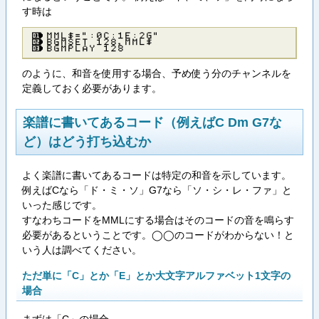
す時は
ＭＭＬ＄＝”：０Ｃ：１Ｅ：２Ｇ”
ＢＧＭＳＥＴ １２８，ＭＭＬ＄
ＢＧＭＰＬＡＹ １２８
のように、和音を使用する場合、予め使う分のチャンネルを
定義しておく必要があります。
楽譜に書いてあるコード（例えばC Dm G7な
ど）はどう打ち込むか
よく楽譜に書いてあるコードは特定の和音を示しています。
例えばCなら「ド・ミ・ソ」G7なら「ソ・シ・レ・ファ」と
いった感じです。
すなわちコードをMMLにする場合はそのコードの音を鳴らす
必要があるということです。◯◯のコードがわからない！と
いう人は調べてください。
ただ単に「C」とか「E」とか大文字アルファベット1文字の
場合
まずは「C」の場合。