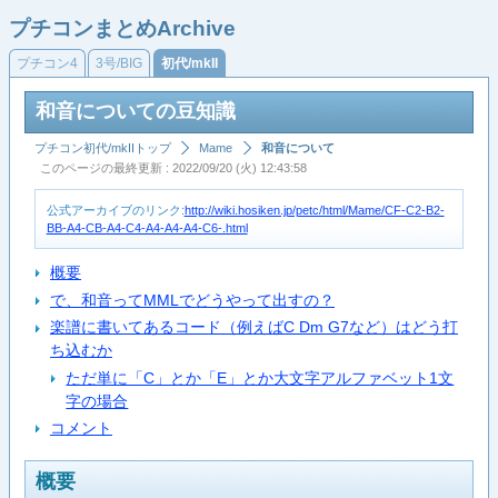
プチコンまとめArchive
プチコン4
3号/BIG
初代/mkII
和音についての豆知識
プチコン初代/mkIIトップ
Mame
和音について
このページの最終更新 : 2022/09/20 (火) 12:43:58
公式アーカイブのリンク:
http://wiki.hosiken.jp/petc/html/Mame/CF-C2-B2-
BB-A4-CB-A4-C4-A4-A4-A4-C6-.html
概要
で、和音ってMMLでどうやって出すの？
楽譜に書いてあるコード（例えばC Dm G7など）はどう打
ち込むか
ただ単に「C」とか「E」とか大文字アルファベット1文
字の場合
コメント
概要