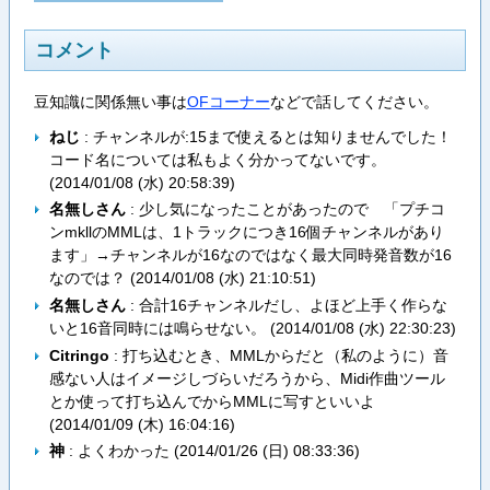
コメント
豆知識に関係無い事は
OFコーナー
などで話してください。
ねじ
: チャンネルが:15まで使えるとは知りませんでした！
コード名については私もよく分かってないです。
(
2014/01/08 (水) 20:58:39
)
名無しさん
: 少し気になったことがあったので 「プチコ
ンmkllのMMLは、1トラックにつき16個チャンネルがあり
ます」→チャンネルが16なのではなく最大同時発音数が16
なのでは？ (
2014/01/08 (水) 21:10:51
)
名無しさん
: 合計16チャンネルだし、よほど上手く作らな
いと16音同時には鳴らせない。 (
2014/01/08 (水) 22:30:23
)
Citringo
: 打ち込むとき、MMLからだと（私のように）音
感ない人はイメージしづらいだろうから、Midi作曲ツール
とか使って打ち込んでからMMLに写すといいよ
(
2014/01/09 (木) 16:04:16
)
神
: よくわかった (
2014/01/26 (日) 08:33:36
)