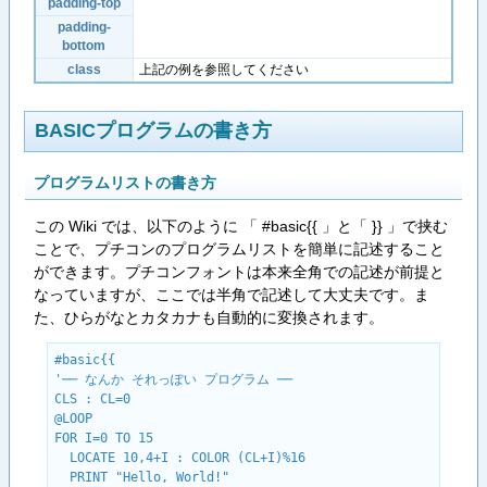
padding-top
padding-
bottom
class
上記の例を参照してください
BASICプログラムの書き方
プログラムリストの書き方
この Wiki では、以下のように 「 #basic{{ 」と「 }} 」で挟む
ことで、プチコンのプログラムリストを簡単に記述すること
ができます。プチコンフォントは本来全角での記述が前提と
なっていますが、ここでは半角で記述して大丈夫です。ま
た、ひらがなとカタカナも自動的に変換されます。
#basic{{

'── なんか それっぽい プログラム ──

CLS : CL=0

@LOOP

FOR I=0 TO 15

  LOCATE 10,4+I : COLOR (CL+I)%16

  PRINT "Hello, World!"
