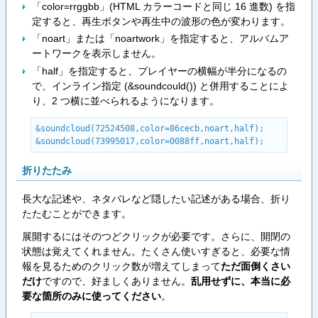
「color=rrggbb」(HTML カラーコードと同じ 16 進数) を指
定すると、再生ボタンや再生中の波形の色が変わります。
「noart」または「noartwork」を指定すると、アルバムア
ートワークを表示しません。
「half」を指定すると、プレイヤーの横幅が半分になるの
で、インライン指定 (&soundcould()) と併用することによ
り、2 つ横に並べられるようになります。
&soundcloud(72524508,color=86cecb,noart,half);

&soundcloud(73995017,color=0088ff,noart,half);
折りたたみ
長大な記述や、ネタバレなど隠したい記述がある場合、折り
たたむことができます。
展開するにはそのつどクリックが必要です。さらに、開閉の
状態は覚えてくれません。たくさん使いすぎると、必要な情
報を見るためのクリック数が増えてしまって
ただ面倒くさい
だけ
ですので、好ましくありません。
乱用せずに、本当に必
要な箇所のみに使ってください
。