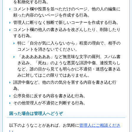
を私物化する行為。
コメント欄や投票を並べただけのページ、他の人の編集に
頼った内容のないページを作成する行為。
管理人に断りなく独断で新しいコーナーを作成する行為。
コメント欄の他人の書き込みを改ざんしたり、削除したり
する行為。
特に「自分が気に入らないから」程度の理由で、相手の
コメントを消さないでください。
「あああああああ」など無意味な文字の羅列、スパム書
き込み、「死ね」のような悪質な誹謗中傷、連投荒らし
など、誰の目から見ても明らかに不適切・迷惑な書き込
みに対してはこの限りではありません。
誹謗中傷など、他の方の気分を害する内容を書き込む行
為。
公序良俗に反する内容を書き込む行為。
その他管理人が不適切と判断する行為。
困った場合は管理人へどうぞ
以下のようなことがあれば、お気軽に
管理人にご相談くださ
い
。