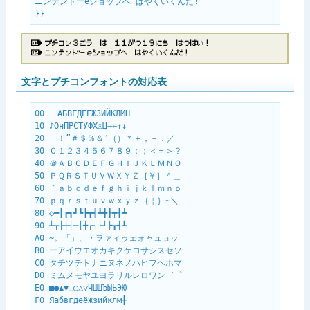
ニンテンドーeショップへ はやくいくんだ!

}}
プ​チ​コ​ン​３​ご​う​ ​は​ ​１​１​が​つ​１​９​に​ち​ ​は​つ​ば​い​！
ニ​ン​テ​ン​ド​ー​ｅ​シ​ョ​ッ​プ​へ​ ​は​や​く​い​く​ん​だ​！
文字とプチコンフォントの対応表
00 　АБВГДЕЁЖЗИЙКЛМН

10 ♪ОнПРСТУФХ◎Ц→←↑↓

20 　！”＃＄％＆′（）＊＋，－．／

30 ０１２３４５６７８９：；＜＝＞？

40 ＠ＡＢＣＤＥＦＧＨＩＪＫＬＭＮＯ

50 ＰＱＲＳＴＵＶＷＸＹＺ［￥］＾＿

60 ｀ａｂｃｄｅｆｇｈｉｊｋｌｍｎｏ

70 ｐｑｒｓｔｕｖｗｘｙｚ｛￤｝~＼

80 ◇━┃┏┓┛┗┣┳┫┻╋┠┯┨┷

90 ┴┬├┼┤─│┿┌┐└┘┝┰┥┸

A0 ~。「」、・ヲァィゥェォャュョッ

B0 ーアイウエオカキクケコサシスセソ

C0 タチツテトナニヌネノハヒフヘホマ

D0 ミムメモヤユヨラリルレロワン゛゜

E0 ■●▲▼□○△▽ЧШЩЪЫЬЭЮ

F0 Яабвгдеёжзийклм╂