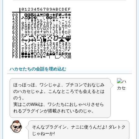
│０１２３４５６７８９ＡＢＣＤＥＦ
──┼────────────────
００│ АБВГДЕЁЖЗИЙКЛМН
１０│♪ОнПРСТУФХ◎Ц→←↑↓
２０│ ！”＃＄％＆′（）＊＋，－．／
３０│０１２３４５６７８９：；＜＝＞？
４０│＠ＡＢＣＤＥＦＧＨＩＪＫＬＭＮＯ
５０│ＰＱＲＳＴＵＶＷＸＹＺ［￥］＾＿
６０│｀ａｂｃｄｅｆｇｈｉｊｋｌｍｎｏ
７０│ｐｑｒｓｔｕｖｗｘｙｚ｛￤｝~＼
８０│◇━┃┏┓┛┗┣┳┫┻╋┠┯┨┷
９０│┴┬├┼┤─│┿┌┐└┘┝┰┥┸
Ａ０│~。「」、・ヲァィゥェォャュョッ
Ｂ０│ーアイウエオカキクケコサシスセソ
Ｃ０│タチツテトナニヌネノハヒフヘホマ
Ｄ０│ミムメモヤユヨラリルレロワン゛゜
Ｅ０│■●▲▼□○△▽ЧШЩЪЫЬЭЮ
Ｆ０│Яабвгдеёжзийклм╂
ハカセたちの会話を埋め込む
ほっほっほ、ワシじゃよ、プチコンでおなじみ
のハカセじゃよ。こんなところでも会えるとは
のう。
実はこのWikiは、ワシたちにおしゃべりさせら
れるプラグインが搭載されているのじゃ。
そんなプラグイン、ナニに使うんだよ! ダレトク
じゃねーか!