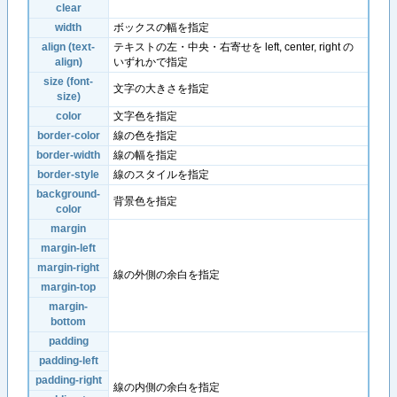
clear
width
ボックスの幅を指定
align (text-
テキストの左・中央・右寄せを left, center, right の
align)
いずれかで指定
size (font-
文字の大きさを指定
size)
color
文字色を指定
border-color
線の色を指定
border-width
線の幅を指定
border-style
線のスタイルを指定
background-
背景色を指定
color
margin
margin-left
margin-right
線の外側の余白を指定
margin-top
margin-
bottom
padding
padding-left
padding-right
線の内側の余白を指定