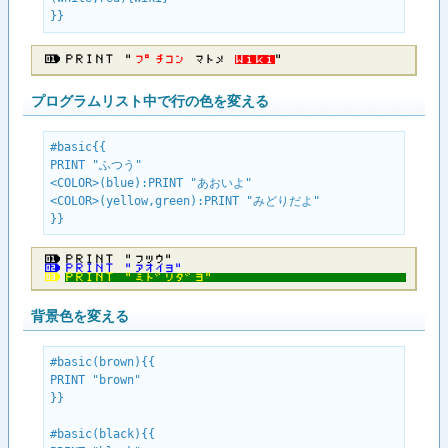
}}
ＰＲＩＮＴ ”
フ​゜​チ​コ​ン
マトメ
Ｗ​ｉ​ｋ​ｉ
”
プログラムリスト中で行の色を変える
#basic{{

PRINT "ふつう"

<COLOR>(blue):PRINT "あおいよ"

<COLOR>(yellow,green):PRINT "みどりだよ"

}}
ＰＲＩＮＴ ”フツウ”
ＰＲＩＮＴ ”アオイヨ”
ＰＲＩＮＴ ”ミト゛リタ゛ヨ”
背景色を変える
#basic(brown){{

PRINT "brown"

}}

#basic(black){{
