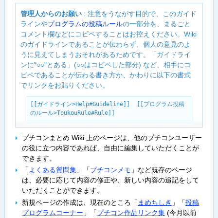
管理人からのお願い
: 注意をうながす目的で、このガイド
ラインや
プログラムの投稿ルール
の一部分を、まるごと
コメント欄などにコピペすることはお控えください。Wiki
のガイドラインであることが伝わらず、個人の意見のよ
うに見えてしまうおそれがあるためです。「ガイドライ
ンに"○○"とある」(○○はコピペした部分) など、相手にコ
ピペであることが伝わる書き方か、かわりに以下の書式
でリンクをお貼りください。
[[ガイドライン>Help#Guideline]]  [[プログラム投稿
のルール>ToukouRule#Rule]]
プチコンまとめ Wiki 上のページは、他のプチコンユーザー
の役に立つ内容であれば、自由に編集していただくことが
できます。
「
よくある質問集
」「
プチコンメモ
」など既存のページ
は、必要に応じて内容の修正や、新しい内容の追記をして
いただくことができます。
新規ページの作成は、現在のところ「
まめちしき
」「
投稿
プログラムコーナー
」「
プチコン作品リンク集
(今月以前