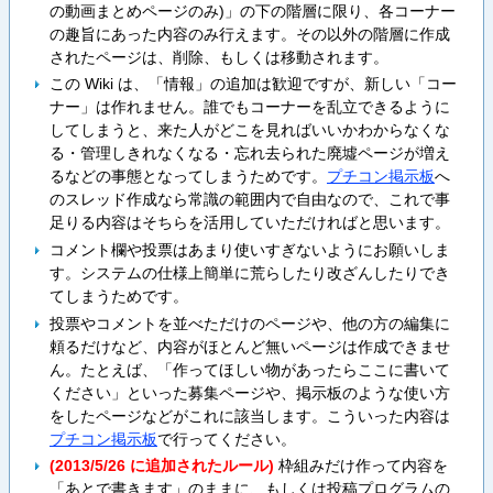
の動画まとめページのみ)」の下の階層に限り、各コーナー
の趣旨にあった内容のみ行えます。その以外の階層に作成
されたページは、削除、もしくは移動されます。
この Wiki は、「情報」の追加は歓迎ですが、新しい「コー
ナー」は作れません。誰でもコーナーを乱立できるように
してしまうと、来た人がどこを見ればいいかわからなくな
る・管理しきれなくなる・忘れ去られた廃墟ページが増え
るなどの事態となってしまうためです。
プチコン掲示板
へ
のスレッド作成なら常識の範囲内で自由なので、これで事
足りる内容はそちらを活用していただければと思います。
コメント欄や投票はあまり使いすぎないようにお願いしま
す。システムの仕様上簡単に荒らしたり改ざんしたりでき
てしまうためです。
投票やコメントを並べただけのページや、他の方の編集に
頼るだけなど、内容がほとんど無いページは作成できませ
ん。たとえば、「作ってほしい物があったらここに書いて
ください」といった募集ページや、掲示板のような使い方
をしたページなどがこれに該当します。こういった内容は
プチコン掲示板
で行ってください。
(2013/5/26 に追加されたルール)
枠組みだけ作って内容を
「あとで書きます」のままに、もしくは投稿プログラムの