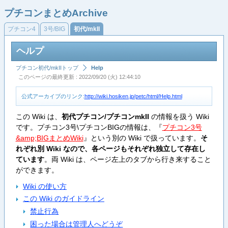
プチコンまとめArchive
プチコン4
3号/BIG
初代/mkII
ヘルプ
プチコン初代/mkIIトップ
Help
このページの最終更新 : 2022/09/20 (火) 12:44:10
公式アーカイブのリンク:
http://wiki.hosiken.jp/petc/html/Help.html
この Wiki は、
初代プチコン/プチコンmkII
の情報を扱う Wiki
です。プチコン3号\プチコンBIGの情報は、『
プチコン3号
&amp;BIGまとめWiki
』という別の Wiki で扱っています。
そ
れぞれ別 Wiki なので、各ページもそれぞれ独立して存在し
ています
。両 Wiki は、ページ左上のタブから行き来すること
ができます。
Wiki の使い方
この Wiki のガイドライン
禁止行為
困った場合は管理人へどうぞ