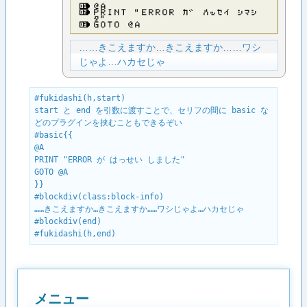
＠Ａ
ＰＲＩＮＴ ”ＥＲＲＯＲ カ゛ ハッセイ シマシ
タ”
ＧＯＴＯ ＠Ａ
……きこえますか…きこえますか……ワシ
じゃよ…ハカセじゃ
#fukidashi(h,start)

start と end を引数に渡すことで、セリフの間に basic な
どのプラグインを挟むこともできるぞい

#basic{{

@A

PRINT "ERROR が はっせい しました"

GOTO @A

}}

#blockdiv(class:block-info)

……きこえますか…きこえますか……ワシじゃよ…ハカセじゃ

#blockdiv(end)

#fukidashi(h,end)
メニュー