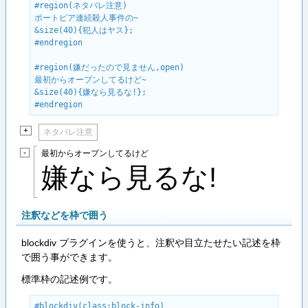
#region(ネタバレ注意)

ポートピア連続殺人事件の~

&size(40){犯人はヤス};

#endregion

#region(嫌だったので見ません,open)

最初からオープンしてるけど~

&size(40){嫌なら見るな!};

#endregion
+
ネタバレ注意
-
最初からオープンしてるけど
嫌なら見るな!
注釈などを枠で囲う
blockdiv プラグインを使うと、注釈や目立たせたい記述を枠
で囲う事ができます。
標準枠の記述例です。
#blockdiv(class:block-info)
