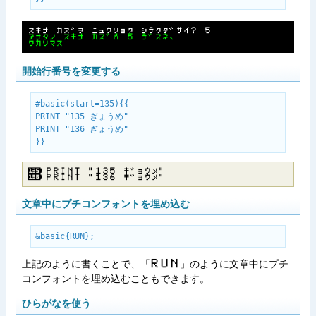
スキナ カス゛ヲ ニュウリョク シテクタ゛サイ？ ５
アナタノ スキナ カス゛ハ ５ テ゛スネ、
ワカリマス
開始行番号を変更する
#basic(start=135){{

PRINT "135 ぎょうめ"

PRINT "136 ぎょうめ"

}}
ＰＲＩＮＴ ”１３５ キ゛ョウメ”
ＰＲＩＮＴ ”１３６ キ゛ョウメ”
文章中にプチコンフォントを埋め込む
&basic{RUN};
上記のように書くことで、「
」のように文章中にプチ
Ｒ​Ｕ​Ｎ
コンフォントを埋め込むこともできます。
ひらがなを使う