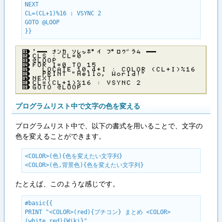
NEXT

CL=(CL+1)%16 : VSYNC 2

GOTO @LOOP

}}
’── ナンカ ソレッポイ プログラム ──
ＣＬＳ ： ＣＬ＝０
＠ＬＯＯＰ
ＦＯＲ Ｉ＝０ ＴＯ １５
ＬＯＣＡＴＥ １０，４＋Ｉ ： ＣＯＬＯＲ （ＣＬ＋Ｉ）％１６
ＰＲＩＮＴ ”Ｈｅｌｌｏ， Ｗｏｒｌｄ！”
ＮＥＸＴ
ＣＬ＝（ＣＬ＋１）％１６ ： ＶＳＹＮＣ ２
ＧＯＴＯ ＠ＬＯＯＰ
プログラムリスト中で文字の色を変える
プログラムリスト中で、以下の書式を用いることで、文字の
色を変えることができます。
<COLOR>(色){色を変えたい文字列}

<COLOR>(色,背景色){色を変えたい文字列}
たとえば、このような感じです。
#basic{{

PRINT "<COLOR>(red){プチコン} まとめ <COLOR>
(white,red){Wiki}"
