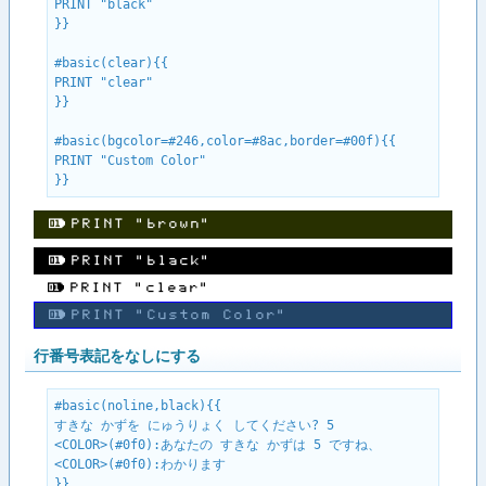
PRINT "black"

}}

#basic(clear){{

PRINT "clear"

}}

#basic(bgcolor=#246,color=#8ac,border=#00f){{

PRINT "Custom Color"

}}
ＰＲＩＮＴ ”ｂｒｏｗｎ”
ＰＲＩＮＴ ”ｂｌａｃｋ”
ＰＲＩＮＴ ”ｃｌｅａｒ”
ＰＲＩＮＴ ”Ｃｕｓｔｏｍ Ｃｏｌｏｒ”
行番号表記をなしにする
#basic(noline,black){{

すきな かずを にゅうりょく してください? 5

<COLOR>(#0f0):あなたの すきな かずは 5 ですね、

<COLOR>(#0f0):わかります 

}}