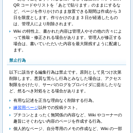
QR コードやリストを「あとで貼ります」のままにするな
ど、ページを作りかけのまま放置できる期間は作成から 3
日を限度とします。作りかけのまま 3 日が経過したもの
は、管理人により削除されます。
Wiki の特性上、書かれた内容は管理人やその他の方々によ
って推敲・修正される場合があります。管理人が修正する
場合は、書いていただいた内容を最大限残すように配慮し
ます。
禁止行為
以下に該当する編集行為は禁止です。原則として見つけ次第
削除します。悪質な荒らし行為とみなした場合は、アクセス
制限をかけたり、サーバのログをプロバイダに提出したりな
ど、然るべき対処をとる場合があります。
有用な記述を正当な理由なく削除する行為。
練習用ページ
以外での投稿テスト。
プチコンとまったく無関係の内容など、Wiki やコーナーの
趣旨にそぐわない内容のページを作成する行為。
個人的なページ、自分専用のメモの作成など、Wiki の一部