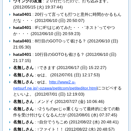
ウイングの友達
: ２０行だったので、打ち込みます。
(
2012/05/15 (火) 19:37:44
)
hata0401
: 20行って言っても打つと意外に時間かかるもん
だな・・・ (
2012/06/10 (日) 20:50:07
)
hata0401
: IFにIF!はじめてみた・・・’ネスト’ってやつ
か・・・ (
2012/06/10 (日) 20:59:23
)
hata0401
: 8行目のGOTOって省ける？ (
2012/06/10 (日)
21:05:30
)
hata0401
: 10行目のGOTOも省ける？ (
2012/06/10 (日)
21:17:15
)
名無しさん
: ↑できます (
2012/06/17 (日) 15:22:27
)
名無しさん
: qrは、 (
2012/07/01 (日) 12:17:53
)
名無しさん
: qrは、
http://www2.u-
netsurf.ne.jp/~ozawa/petitcom/petiteditor.html
にコピペする
といいよ。 (
2012/07/01 (日) 12:19:03
)
名無しさん
: メンドイ (
2012/07/27 (金) 10:06:46
)
名無しさん
: ↑2うちのpcじゃ重くなって最終的に全ての動
作を受け付けなくなるんだが (
2012/08/01 (水) 07:37:45
)
名無しさん
: ↑自分でうちこめ (
2012/08/22 (水) 20:48:41
)
名無しさん
: ↑ファイト！！ (
2012/08/22 (水) 20:48:57
)