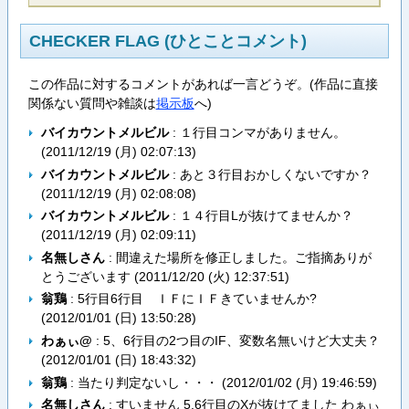
CHECKER FLAG (ひとことコメント)
この作品に対するコメントがあれば一言どうぞ。(作品に直接
関係ない質問や雑談は
掲示板
へ)
バイカウントメルビル
: １行目コンマがありません。
(
2011/12/19 (月) 02:07:13
)
バイカウントメルビル
: あと３行目おかしくないですか？
(
2011/12/19 (月) 02:08:08
)
バイカウントメルビル
: １４行目Lが抜けてませんか？
(
2011/12/19 (月) 02:09:11
)
名無しさん
: 間違えた場所を修正しました。ご指摘ありが
とうございます (
2011/12/20 (火) 12:37:51
)
翁鶏
: 5行目6行目 ＩＦにＩＦきていませんか?
(
2012/01/01 (日) 13:50:28
)
わぁぃ@
: 5、6行目の2つ目のIF、変数名無いけど大丈夫？
(
2012/01/01 (日) 18:43:32
)
翁鶏
: 当たり判定ないし・・・ (
2012/01/02 (月) 19:46:59
)
名無しさん
: すいません 5,6行目のXが抜けてました わぁぃ