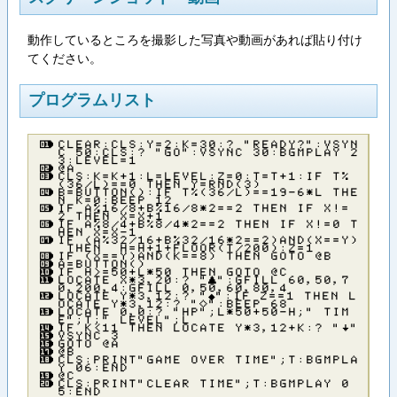
動作しているところを撮影した写真や動画があれば貼り付け
てください。
プログラムリスト
ＣＬＥＡＲ：ＣＬＳ：Ｙ＝２：Ｋ＝３０：？ ”ＲＥＡＤＹ？”：ＶＳＹＮ
Ｃ ５０：ＣＬＳ：？ ”ＧＯ”：ＶＳＹＮＣ ３０：ＢＧＭＰＬＡＹ ２
３：ＬＥＶＥＬ＝１
＠Ａ
ＣＬＳ：Ｋ＝Ｋ＋１：Ｌ＝ＬＥＶＥＬ：Ｚ＝０：Ｔ＝Ｔ＋１：ＩＦ Ｔ％
（３６／Ｌ）＝＝０ ＴＨＥＮ Ｙ＝ＲＮＤ（３）
Ｂ＝ＢＵＴＴＯＮ（）：ＩＦ Ｔ％（３６／Ｌ）＝＝１９－６＊Ｌ ＴＨＥ
Ｎ Ｋ＝０：ＢＥＥＰ １２
ＩＦ Ａ％１６／８＋Ｂ％１６／８＊２＝＝２ ＴＨＥＮ ＩＦ Ｘ！＝
２ ＴＨＥＮ Ｘ＝Ｘ＋１
ＩＦ Ａ％８／４＋Ｂ％８／４＊２＝＝２ ＴＨＥＮ ＩＦ Ｘ！＝０ Ｔ
ＨＥＮ Ｘ＝Ｘ－１
ＩＦ （Ａ％３２／１６＋Ｂ％３２／１６＊２＝＝２）ＡＮＤ（Ｘ＝＝Ｙ）
ＴＨＥＮ Ｈ＝Ｈ＋１＋ＦＬＯＯＲ（Ｔ／２００）：Ｚ＝１
ＩＦ （Ｘ＝＝Ｙ）ＡＮＤ（Ｋ＝＝８） ＴＨＥＮ ＧＯＴＯ ＠Ｂ
Ａ＝ＢＵＴＴＯＮ（）
ＩＦ Ｈ＞＝５０＋Ｌ＊５０ ＴＨＥＮ ＧＯＴＯ ＠Ｃ
ＬＯＣＡＴＥ Ｘ＊３，２０：？ ”▲”：ＧＦＩＬＬ ６０，５０，７
０，２００，４：ＧＦＩＬＬ ０，５０，６０，８０，４
ＬＯＣＡＴＥ Ｙ＊３，１２：？ ”◆”：ＩＦ Ｚ＝＝１ ＴＨＥＮ Ｌ
ＯＣＡＴＥ Ｙ＊３，１２：？ ”◇”：ＢＥＥＰ ６８
ＬＯＣＡＴＥ ０，０：？ ”ＨＰ”；Ｌ＊５０＋５０－Ｈ；” ＴＩＭ
Ｅ”；Ｔ；” ＬＥＶＥＬ”；Ｌ
ＩＦ Ｋ＜１１ ＴＨＥＮ ＬＯＣＡＴＥ Ｙ＊３，１２＋Ｋ：？ ”↓”
ＶＳＹＮＣ ３
ＧＯＴＯ ＠Ａ
＠Ｂ
ＣＬＳ：ＰＲＩＮＴ”ＧＡＭＥ ＯＶＥＲ ＴＩＭＥ”；Ｔ：ＢＧＭＰＬＡ
Ｙ ０６：ＥＮＤ
＠Ｃ
ＣＬＳ：ＰＲＩＮＴ”ＣＬＥＡＲ ＴＩＭＥ”；Ｔ：ＢＧＭＰＬＡＹ ０
５：ＥＮＤ