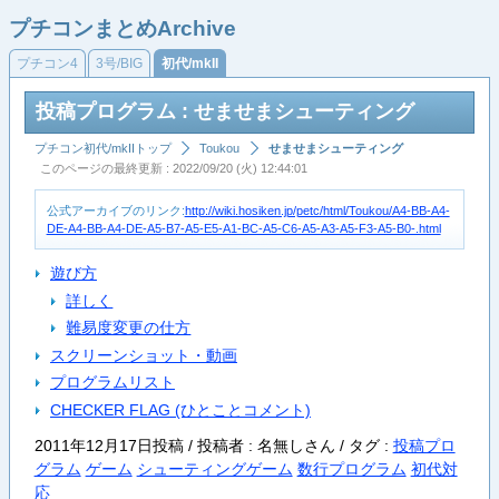
プチコンまとめArchive
プチコン4
3号/BIG
初代/mkII
投稿プログラム : せませまシューティング
プチコン初代/mkIIトップ
Toukou
せませまシューティング
このページの最終更新 : 2022/09/20 (火) 12:44:01
公式アーカイブのリンク:
http://wiki.hosiken.jp/petc/html/Toukou/A4-BB-A4-
DE-A4-BB-A4-DE-A5-B7-A5-E5-A1-BC-A5-C6-A5-A3-A5-F3-A5-B0-.html
遊び方
詳しく
難易度変更の仕方
スクリーンショット・動画
プログラムリスト
CHECKER FLAG (ひとことコメント)
2011年12月17日投稿 / 投稿者 : 名無しさん /
タグ :
投稿プロ
グラム
ゲーム
シューティングゲーム
数行プログラム
初代対
応