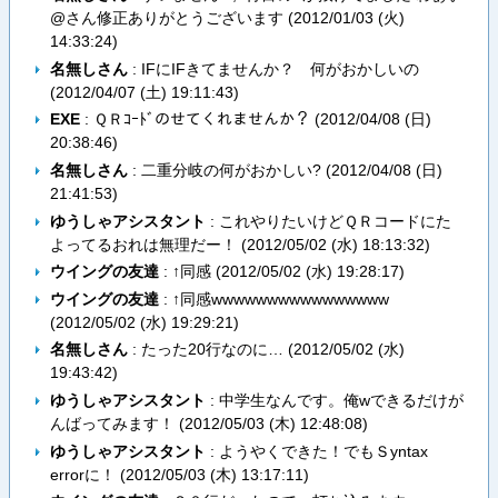
@さん修正ありがとうございます (
2012/01/03 (火)
14:33:24
)
名無しさん
: IFにIFきてませんか？ 何がおかしいの
(
2012/04/07 (土) 19:11:43
)
EXE
: ＱＲｺｰﾄﾞのせてくれませんか？ (
2012/04/08 (日)
20:38:46
)
名無しさん
: 二重分岐の何がおかしい? (
2012/04/08 (日)
21:41:53
)
ゆうしゃアシスタント
: これやりたいけどＱＲコードにた
よってるおれは無理だー！ (
2012/05/02 (水) 18:13:32
)
ウイングの友達
: ↑同感 (
2012/05/02 (水) 19:28:17
)
ウイングの友達
: ↑同感wwwwwwwwwwwwwwww
(
2012/05/02 (水) 19:29:21
)
名無しさん
: たった20行なのに… (
2012/05/02 (水)
19:43:42
)
ゆうしゃアシスタント
: 中学生なんです。俺wできるだけが
んばってみます！ (
2012/05/03 (木) 12:48:08
)
ゆうしゃアシスタント
: ようやくできた！でもＳyntax
errorに！ (
2012/05/03 (木) 13:17:11
)