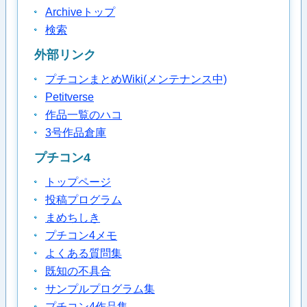
Archiveトップ
検索
外部リンク
プチコンまとめWiki(メンテナンス中)
Petitverse
作品一覧のハコ
3号作品倉庫
プチコン4
トップページ
投稿プログラム
まめちしき
プチコン4メモ
よくある質問集
既知の不具合
サンプルプログラム集
プチコン4作品集