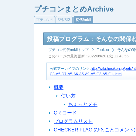
プチコンまとめArchive
プチコン4
3号/BIG
初代/mkII
投稿プログラム : そんなの関
プチコン初代/mkIIトップ
Toukou
そんなの関
このページの最終更新 : 2022/09/20 (火) 12:43:56
公式アーカイブのリンク:
http://wiki.hosiken.jp/p
C3-A5-D7-A5-A6-A5-A9-A5-C3-A5-C1-.html
概要
使い方
ちょっとメモ
QR コード
プログラムリスト
CHECKER FLAG (ひとことコメント)