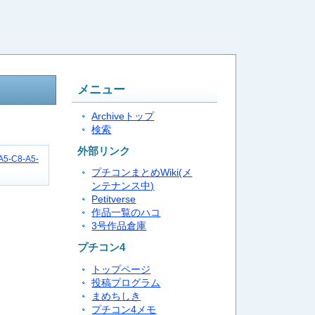
メニュー
Archiveトップ
検索
外部リンク
-A5-C8-A5-
プチコンまとめWiki(メ
ンテナンス中)
Petitverse
作品一覧のハコ
3号作品倉庫
プチコン4
トップページ
投稿プログラム
まめちしき
プチコン4メモ