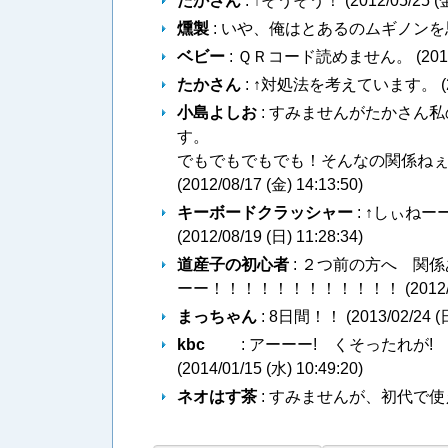
たかさん
: ↑そうそう！ (
2012/05/25 (
燻製
: いや、俺はとあるのムギノンを思
ベビー
: ＱＲコード読めません。 (
201
たかさん
: ↑対処法を考えています。 (
小島よしお
: すみませんがたかさん
でもでもでもでも！そんなの関係ね
(
2012/08/17 (金) 14:13:50
)
キーボードクラッシャー
: ↑しぃね
(
2012/08/19 (日) 11:28:34
)
道産子の初心者
: ２つ前の方へ 関
ーー！！！！！！！！！！！！ (
2012
まっちゃん
: 8日間！！ (
2013/02/24 (
kbc
: アーーー! くそったれが!
(
2014/01/15 (水) 10:49:20
)
ネオはす茶
: すみませんが、初代で使