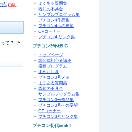
よくある質問集
対応
mkII
既知の不具合
サンプルプログラム集
プチコン4作品集
プチコン4への要望
OFコーナー
プチコン4 リンク集
って？ そ
プチコン3号&BIG
トップページ
非公式初心者講座
投稿プログラム
まめちしき
プチコン3号メモ
よくある質問集
既知の不具合
サンプルプログラム集
プチコン3号作品集
プチコン3号への要望
OFコーナー
プチコン3号リンク集
プチコン初代&mkII