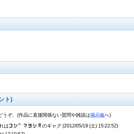
ント)
どうぞ。(作品に直接関係ない質問や雑談は
掲示板
へ)
れは
コ​シ​゛​マ​ヨ​シ​オ
のギャグ (
2012/05/19 (土) 15:22:52
)