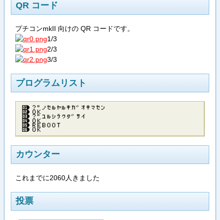
QR コード
プチコンmkII 向けの QR コードです。
1/3
2/3
3/3
プログラムリスト
？”ノセルヤルキカ゛オキマセン
ＯＫ
？”ユルシテクタ゛サイ
ＯＫ
ＲＥＢＯＯＴ
ＯＫ
カウンター
これまでに2060人きました
投票