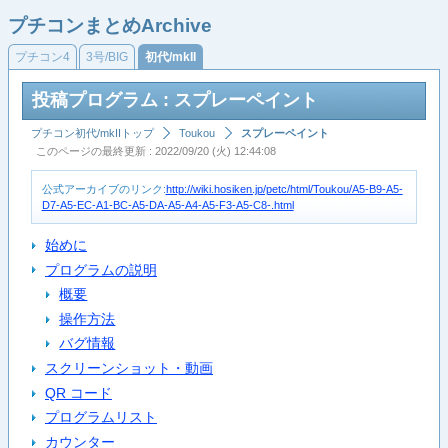
プチコンまとめArchive
プチコン4
3号/BIG
初代/mkII
投稿プログラム : スプレーペイント
プチコン初代/mkIIトップ
Toukou
スプレーペイント
このページの最終更新 : 2022/09/20 (火) 12:44:08
公式アーカイブのリンク:
http://wiki.hosiken.jp/petc/html/Toukou/A5-B9-A5-
D7-A5-EC-A1-BC-A5-DA-A5-A4-A5-F3-A5-C8-.html
始めに
プログラムの説明
概要
操作方法
バグ情報
スクリーンショット・動画
QR コード
プログラムリスト
カウンター