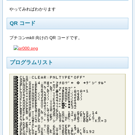
やってみればわかります
QR コード
プチコンmkII 向けの QR コードです。
プログラムリスト
ＣＬＳ：ＣＬＥＡＲ：ＰＮＬＴＹＰＥ”ＯＦＦ”
＠ＡＮ
ＧＣＬＳ １４：Ｍ＄＝”アナロク゛← П →テ゛シ゛タル”
ＰＮＬＳＴＲ ８，２，Ｍ＄
ＬＯＣＡＴＥ ２７，０？”アナロク゛”
ＬＯＣＡＴＥ Ａ，０？”Ы”＊３２：Ａ＝Ａ＋１
Ｘ１＝ＲＮＤ（３２）：Ｙ１＝ＲＮＤ（２４）
Ｘ２＝ＲＮＤ（３２）：Ｙ２＝ＲＮＤ（２４）
Ｋ１＝ＲＮＤ（１０）：Ｋ２＝ＲＮＤ（１０）
ＬＯＣＡＴＥ Ｘ１，Ｙ１？”Ц”＊Ｋ１
ＬＯＣＡＴＥ Ｘ２，Ｙ２？”В”＊Ｋ２
ＬＯＣＡＴＥ Ｙ１，Ｘ１？”Ы”＊３２
ＢＥＥＰ ４０，－４０９６
Ｂ＝ＢＵＴＴＯＮ（）：ＧＣＬＳ １３：ＧＣＬＳ １４
ＩＦ Ｂ！＝８ ＴＨＥＮ＠ＡＮ：Ｂ＝ＢＴＲＩＧ（）
ＣＬＳ：ＧＣＬＳ １５：ＶＳＹＮＣ ４０：ＧＣＬＳ ０
？” ”＊２６；”テ゛シ゛タル”：？”３：００”：ＫＸ＝３
＠ＤＥＺＩ
ＦＯＲ Ｃ＝Ｏ ＴＯ ６ ＳＴＥＰ １
ＧＦＩＬＬ ＫＸ，０，ＫＸ＋３６，１９１，Ｃ
ＫＸ＝ＫＸ＋３６：ＮＥＸＴ：ＢＥＥＰ ０，８１９２
ＰＮＬＳＴＲ ８，２，Ｍ＄：ＶＳＹＮＣ １