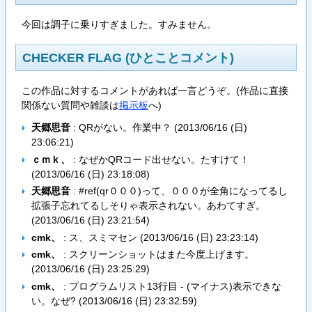
今回は調子に乗りすぎました。すみません。
CHECKER FLAG (ひとことコメント)
この作品に対するコメントがあれば一言どうぞ。(作品に直接
関係ない質問や雑談は
掲示板
へ)
天郷思音
: QRがない。作業中？ (
2013/06/16 (日)
23:06:21
)
ｃｍｋ、
: なぜかQRコード出せない。たすけて！
(
2013/06/16 (日) 23:18:08
)
天郷思音
: #ref(qr０００)って、０００が全角になってるし
拡張子忘れてるしそりゃ表示されない。あわてすぎ。
(
2013/06/16 (日) 23:21:54
)
cmk、
: ス、スミマセン (
2013/06/16 (日) 23:23:14
)
cmk、
: スクリーンショットはまた今度上げます。
(
2013/06/16 (日) 23:25:29
)
cmk、
: プログラムリスト13行目 - (マイナス)表示できな
い。なぜ? (
2013/06/16 (日) 23:32:59
)