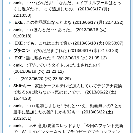
cmk、
: ･･･だれだよ! 「なんだ、エイプリルフールはとっ
くに過ぎたぞ」 って追加したの。 (
2013/06/17 (月)
22:18:53
)
.EXE
: この作品既出なんだよな (
2013/06/17 (月) 22:43:22
)
cmk、
: ↑↑ほんとだ･･･ あった。 (
2013/06/18 (火)
01:00:18
)
.EXE
: でも、これはこれで良い (
2013/06/18 (火) 06:50:07
)
プチコン
: だめだだまされた (
2013/06/19 (水) 21:00:23
)
.EXE
: 誰に騙された？ (
2013/06/19 (水) 21:05:12
)
cmk、
: TVっていうタイトルにだまされたの？
(
2013/06/19 (水) 21:21:12
)
.
: . (
2013/06/20 (木) 23:50:29
)
Shiftキー
: 家はケーブルテレビ加入していてデジアナ変換
で映るのに映らない→気のせいです。 (
2013/06/22 (土)
15:44:28
)
cmk、
: ↑↑↑追加しました! それと･･･え、動画無いの? とか
勝手に追加したの誰? しかも92も･･･(
2013/06/22 (土)
23:26:31
)
cmk、
: >>6 意見/要望スレッドより 「今回のフォント更新
で、Wii U のインターネットブラウザーでプチコンフォン