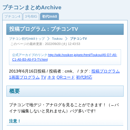
プチコンまとめArchive
プチコン4
3号/BIG
初代/mkII
投稿プログラム : プチコンTV
プチコン初代/mkIIトップ
Toukou
プチコンTV
このページの最終更新 : 2022/09/20 (火) 12:43:53
公式アーカイブのリンク:
http://wiki.hosiken.jp/petc/html/Toukou/A5-D7-A5-
C1-A5-B3-A5-F3-TV.html
2013年6月16日投稿 / 投稿者 : cmk、 /
タグ :
投稿プログラム
1画面プログラム
TV
ネタ
QRコード
初代対応
概要
プチコンで地デジ・アナログを見ることができます！（←バ
イナリ編集しないと見れません）バグ多いです!
注意！