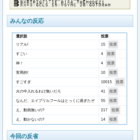
Ｂ＝ＢＴＲＩＧ（）：ＩＦ Ｂ！＝４ ＴＨＥＮ＠ＤＥＺＩ
ＫＸ＝３：ＧＣＬＳ １５：ＶＳＹＮＣ ２０：ＧＯＴＯ＠ＡＮ
みんなの反応
選択肢
投票
15
リアル!
4
すごい
4
神！
10
実用的!
10015
すごすぎ
41
火の中入れるわけ無いだろ
55
なんだ、エイプリルフールはとっくに過ぎたぞ
217
え、動画無いの?
14
え、動かないの?
今回の反省