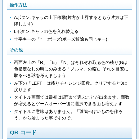
操作方法
Aボタン:キャラの上下移動(片方が上昇するともう片方は下
降します)
Lボタン:キャラの色を入れ替える
十字キーの「↑」:ポーズ(ポーズ解除も同じキー)
その他
画面左上の「R」「B」「N」はそれぞれ取る色の残り(Nは
色指定なしの時にのみ出る「ノルマ」の略)。それを目安に
取るべき球を考えましょう
左下の「LEFT」は残りチャレンジ回数。クリアすると3に
戻ります
タイトル画面では最初は6面まで選ぶことが出来ます。面数
が増えるとゲームオーバー後に選択できる面も増えます
タイトルに意味はありません。「斑鳩っぽいものを作ろ
う」から始まった事ですので。
QR コード