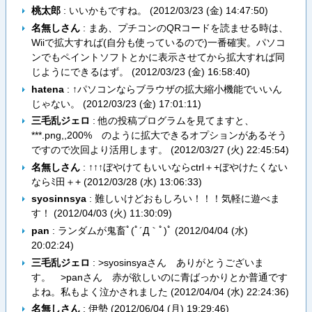
桃太郎
: いいかもですね。 (
2012/03/23 (金) 14:47:50
)
名無しさん
: まあ、プチコンのQRコードを読ませる時は、
Wiiで拡大すれば(自分も使っているので)一番確実。パソコ
ンでもペイントソフトとかに表示させてから拡大すれば同
じようにできるはず。 (
2012/03/23 (金) 16:58:40
)
hatena
: ↑パソコンならブラウザの拡大縮小機能でいいん
じゃない。 (
2012/03/23 (金) 17:01:11
)
三毛乱ジェロ
: 他の投稿プログラムを見てますと、
***.png,,200% のように拡大できるオプションがあるそう
ですので次回より活用します。 (
2012/03/27 (火) 22:45:54
)
名無しさん
: ↑↑↑ぼやけてもいいならctrl＋+ぼやけたくない
ならﾐ田＋+ (
2012/03/28 (水) 13:06:33
)
syosinnsya
: 難しいけどおもしろい！！！気軽に遊べま
す！ (
2012/04/03 (火) 11:30:09
)
pan
: ランダムが鬼畜ﾟ(ﾟ´Д｀ﾟ)ﾟ (
2012/04/04 (水)
20:02:24
)
三毛乱ジェロ
: >syosinsyaさん ありがとうございま
す。 >panさん 赤が欲しいのに青ばっかりとか普通です
よね。私もよく泣かされました (
2012/04/04 (水) 22:24:36
)
名無しさん
: 伊勢 (
2012/06/04 (月) 19:29:46
)