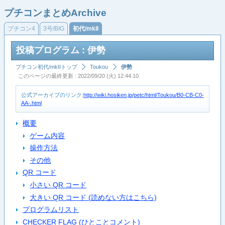
プチコンまとめArchive
プチコン4
3号/BIG
初代/mkII
投稿プログラム : 伊勢
プチコン初代/mkIIトップ
Toukou
伊勢
このページの最終更新 : 2022/09/20 (火) 12:44:10
公式アーカイブのリンク:
http://wiki.hosiken.jp/petc/html/Toukou/B0-CB-C0-
AA-.html
概要
ゲーム内容
操作方法
その他
QR コード
小さい QR コード
大きい QR コード (読めない方はこちら)
プログラムリスト
CHECKER FLAG (ひとことコメント)