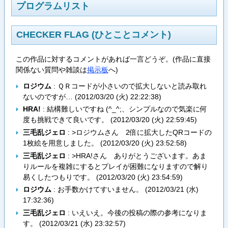
プログラムリスト
CHECKER FLAG (ひとことコメント)
この作品に対するコメントがあれば一言どうぞ。(作品に直接
関係ない質問や雑談は
掲示板
へ)
ロジウム
: ＱＲコードが小さいので拡大しないと読み取れ
ないのですが… (
2012/03/20 (火) 22:22:38
)
HRA!
: 結構難しいですね (^_^;、シンプルなので気楽に何
度も挑戦できて良いです。 (
2012/03/20 (火) 22:59:45
)
三毛乱ジェロ
: >ロジウムさん 2倍に拡大したQRコードの
1枚絵を用意しました。 (
2012/03/20 (火) 23:52:58
)
三毛乱ジェロ
: >HRA!さん ありがとうございます。あま
りルールを複雑にするとプレイが困難になりますので解り
易くしたつもりです。 (
2012/03/20 (火) 23:54:59
)
ロジウム
: お手数かけてすいません。 (
2012/03/21 (水)
17:32:36
)
三毛乱ジェロ
: いえいえ。今後の投稿の際の参考になりま
す。 (
2012/03/21 (水) 23:32:57
)