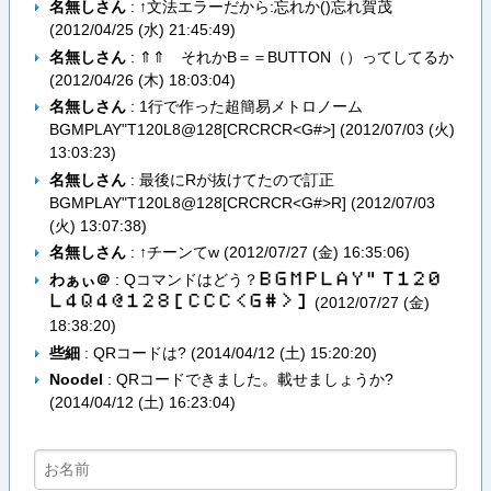
名無しさん
: ↑文法エラーだから:忘れか()忘れ賀茂
(
2012/04/25 (水) 21:45:49
)
名無しさん
: ⇑⇑ それかB＝＝BUTTON（）ってしてるか
(
2012/04/26 (木) 18:03:04
)
名無しさん
: 1行で作った超簡易メトロノーム
BGMPLAY"T120L8@128[CRCRCR<G#>] (
2012/07/03 (火)
13:03:23
)
名無しさん
: 最後にRが抜けてたので訂正
BGMPLAY"T120L8@128[CRCRCR<G#>R] (
2012/07/03
(火) 13:07:38
)
名無しさん
: ↑チーンてw (
2012/07/27 (金) 16:35:06
)
わぁぃ＠
: Qコマンドはどう？
Ｂ​Ｇ​Ｍ​Ｐ​Ｌ​Ａ​Ｙ​”​Ｔ​１​２​０​
Ｌ​４​Ｑ​４​＠​１​２​８​［​Ｃ​Ｃ​Ｃ​＜​Ｇ​＃​＞​］
(
2012/07/27 (金)
18:38:20
)
些細
: QRコードは? (
2014/04/12 (土) 15:20:20
)
Noodel
: QRコードできました。載せましょうか?
(
2014/04/12 (土) 16:23:04
)