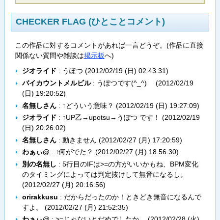
CHECKER FLAG (ひとことコメント)
この作品に対するコメントがあれば一言どうぞ。(作品に直接
関係ない質問や雑談は
掲示板
へ)
ジオライド
: うぽつ (
2012/02/19 (日) 02:43:31
)
バイカウントメルビル
: うぽつです(^_^)ゞ (
2012/02/19
(日) 19:20:52
)
名無しさん
: ↑どういう意味？ (
2012/02/19 (日) 19:27:09
)
ジオライド
: ↑UP乙→upotsu→うぽつ です！ (
2012/02/19
(日) 20:26:02
)
名無しさん
: 動きません (
2012/02/27 (月) 17:20:59
)
わぁぃ@
: ↑何がでた？ (
2012/02/27 (月) 18:56:30
)
別の名無し
: 5行目のIFは>=の方がいいかもね、BPM変化
のタイミングによっては判定抜けして無音になるし。
(
2012/02/27 (月) 20:16:56
)
orirakkusu
: だからだったのか！ときどき無音になるんで
すよ。 (
2012/02/27 (月) 21:52:35
)
わぁぃ@
: >=じゃないとだめでしたか。 (
2012/02/28 (火)