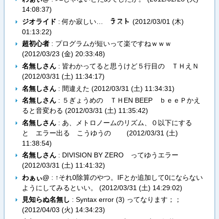
14:08:37
)
ジオライド
: 何か寂しい…
(
2012/03/01 (木)
テ​ス​ト
01:13:22
)
超初心者
: プログラムが短いって楽ですねｗｗｗ
(
2012/03/23 (金) 20:33:48
)
名無しさん
: 皆わかってると思うけど５行目の ＴＨえＮ
(
2012/03/31 (土) 11:34:17
)
名無しさん
: 間違えた (
2012/03/31 (土) 11:34:31
)
名無しさん
: ５ぎょうめの ＴＨEN BEEP ｂｅｅＰかえ
ると音変わる (
2012/03/31 (土) 11:35:42
)
名無しさん
: あ、メトロノームのリズム、０以下にする
と エラー出る こうゆうの (
2012/03/31 (土)
11:38:54
)
名無しさん
: DIVISION BY ZERO ってゆうエラー
(
2012/03/31 (土) 11:41:32
)
わぁぃ@
: ↑それ0除算のやつ。IFとか追加して0にならない
ようにしてみるといい。 (
2012/03/31 (土) 14:29:02
)
見知らぬ名無し
: Syntax error (3) ってなります；；
(
2012/04/03 (火) 14:34:23
)