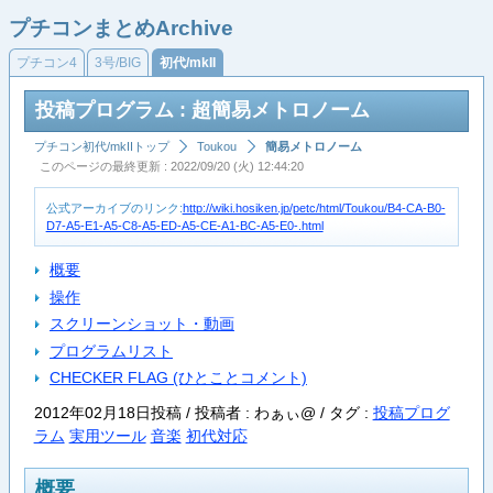
プチコンまとめArchive
プチコン4
3号/BIG
初代/mkII
投稿プログラム : 超簡易メトロノーム
プチコン初代/mkIIトップ
Toukou
簡易メトロノーム
このページの最終更新 : 2022/09/20 (火) 12:44:20
公式アーカイブのリンク:
http://wiki.hosiken.jp/petc/html/Toukou/B4-CA-B0-
D7-A5-E1-A5-C8-A5-ED-A5-CE-A1-BC-A5-E0-.html
概要
操作
スクリーンショット・動画
プログラムリスト
CHECKER FLAG (ひとことコメント)
2012年02月18日投稿 / 投稿者 : わぁぃ@ /
タグ :
投稿プログ
ラム
実用ツール
音楽
初代対応
概要