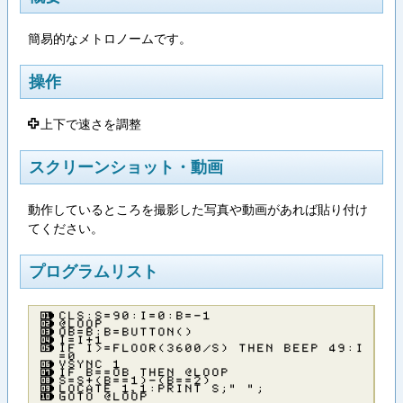
簡易的なメトロノームです。
操作
上下で速さを調整
П
スクリーンショット・動画
動作しているところを撮影した写真や動画があれば貼り付け
てください。
プログラムリスト
ＣＬＳ：Ｓ＝９０：Ｉ＝０：Ｂ＝－１
＠ＬＯＯＰ
ＯＢ＝Ｂ：Ｂ＝ＢＵＴＴＯＮ（）
Ｉ＝Ｉ＋１
ＩＦ Ｉ＞＝ＦＬＯＯＲ（３６００／Ｓ） ＴＨＥＮ ＢＥＥＰ ４９：Ｉ
＝０
ＶＳＹＮＣ １
ＩＦ Ｂ＝＝ＯＢ ＴＨＥＮ ＠ＬＯＯＰ
Ｓ＝Ｓ＋（Ｂ＝＝１）－（Ｂ＝＝２）
ＬＯＣＡＴＥ １，１：ＰＲＩＮＴ Ｓ；” ”；
ＧＯＴＯ ＠ＬＯＯＰ