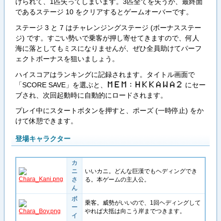
けられて、1匹失ってしまいます。3匹全てを失うか、最終面
であるステージ 10 をクリアするとゲームオーバーです。
ステージ 3 と 7 はチャレンジングステージ (ボーナスステー
ジ) です。すごい勢いで乗客が押し寄せてきますので、何人
海に落としてもミスになりませんが、ぜひ全員助けてパーフ
ェクトボーナスを狙いましょう。
ハイスコアはランキングに記録されます。タイトル画面で
「SCORE SAVE」を選ぶと、
にセー
Ｍ​Ｅ​Ｍ​：​Ｈ​Ｋ​Ｋ​Ａ​Ｗ​Ａ​２
ブされ、次回起動時に自動的にロードされます。
プレイ中にスタートボタンを押すと、ポーズ (一時停止) をか
けて休憩できます。
登場キャラクター
カ
ニ
いいカニ。どんな巨漢でもヘディングでき
さ
る。本ゲームの主人公。
ん
ボ
乗客。威勢がいいので、1回ヘディングして
ー
やれば大抵は向こう岸までつきます。
イ