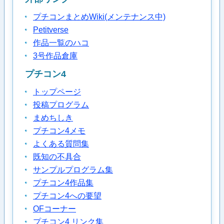
プチコンまとめWiki(メンテナンス中)
Petitverse
作品一覧のハコ
3号作品倉庫
プチコン4
トップページ
投稿プログラム
まめちしき
プチコン4メモ
よくある質問集
既知の不具合
サンプルプログラム集
プチコン4作品集
プチコン4への要望
OFコーナー
プチコン4 リンク集