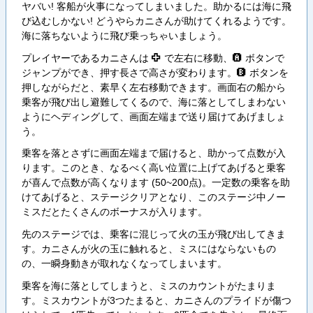
ヤバい! 客船が火事になってしまいました。助かるには海に飛
び込むしかない! どうやらカニさんが助けてくれるようです。
海に落ちないように飛び乗っちゃいましょう。
プレイヤーであるカニさんは
で左右に移動、
ボタンで
П
А
ジャンプができ、押す長さで高さが変わります。
ボタンを
Б
押しながらだと、素早く左右移動できます。画面右の船から
乗客が飛び出し避難してくるので、海に落としてしまわない
ようにヘディングして、画面左端まで送り届けてあげましょ
う。
乗客を落とさずに画面左端まで届けると、助かって点数が入
ります。このとき、なるべく高い位置に上げてあげると乗客
が喜んで点数が高くなります (50~200点)。一定数の乗客を助
けてあげると、ステージクリアとなり、このステージ中ノー
ミスだとたくさんのボーナスが入ります。
先のステージでは、乗客に混じって火の玉が飛び出してきま
す。カニさんが火の玉に触れると、ミスにはならないもの
の、一瞬身動きが取れなくなってしまいます。
乗客を海に落としてしまうと、ミスのカウントがたまりま
す。ミスカウントが3つたまると、カニさんのプライドが傷つ