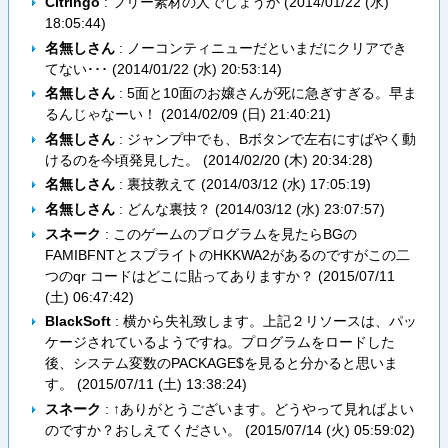
Citringo
: フリー素材の人でしょうか (
2014/01/22 (水)
18:05:44
)
名無しさん
: ノーコンティニューだといまだにクリアでき
てない･･･ (
2014/01/22 (水) 20:53:14
)
名無しさん
: 5面と10面のお嬢さんが死に急ぎすぎる。早ま
るんじゃなーい！ (
2014/02/09 (日) 21:40:21
)
名無しさん
: ジャンプ中でも、Bボタンで左右にすばやく動
けるのを今頃発見した。 (
2014/02/20 (木) 20:34:28
)
名無しさん
: 裏技教えて (
2014/03/12 (水) 17:05:19
)
名無しさん
: どんな裏技？ (
2014/03/12 (水) 23:07:57
)
スネーク
: このゲームのプログラムを見たらBGの
FAMIBFNTとスプライトのHKKWA2があるのですがこの二
つのqr コードはどこに貼ってありますか？ (
2015/07/11
(土) 06:47:42
)
BlackSoft
: 横から失礼致します。上記２リソースは、パッ
ケージされているようですね。プログラムをロードした
後、システム変数のPACKAGE$を見ると分かると思いま
す。 (
2015/07/11 (土) 13:38:24
)
スネーク
: ↑ありがとうございます。どうやって見ればよい
のですか？おしえてください。 (
2015/07/14 (火) 05:59:02
)