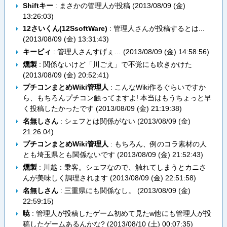
Shiftキー
: まさかの管理人が投稿 (
2013/08/09 (金)
13:26:03
)
12さいくん(12SsoftWare)
: 管理人さんが投稿するとは...
(
2013/08/09 (金) 13:31:43
)
キービィ
: 管理人さんすげぇ… (
2013/08/09 (金) 14:58:56
)
燻製
: 関係ないけど「川ごえ」で不覚にも吹きかけた
(
2013/08/09 (金) 20:52:41
)
プチコンまとめWiki管理人
: こんなWiki作るぐらいですか
ら、もちろんプチコン触ってますよ! 本当はもうちょっと早
く投稿したかったです (
2013/08/09 (金) 21:19:38
)
名無しさん
: シェフとは関係がない (
2013/08/09 (金)
21:26:04
)
プチコンまとめWiki管理人
: もちろん、例のコラ素材の人
とも埼玉県とも関係ないです (
2013/08/09 (金) 21:52:43
)
燻製
: 川越：乗客。シェフなので、触れてしまうとカニさ
んが美味しく調理されます (
2013/08/09 (金) 22:51:58
)
名無しさん
: 三重県にも関係なし。 (
2013/08/09 (金)
22:59:15
)
暁
: 管理人が投稿したゲーム初めて見たw他にも管理人が投
稿したゲームあるんかな? (
2013/08/10 (土) 00:07:35
)