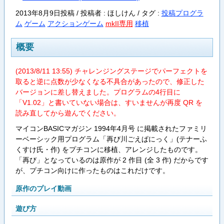
2013年8月9日投稿 / 投稿者 : ほしけん /
タグ :
投稿プログラ
ム
ゲーム
アクションゲーム
mkII専用
移植
概要
(2013/8/11 13:55) チャレンジングステージでパーフェクトを
取ると逆に点数が少なくなる不具合があったので、修正した
バージョンに差し替えました。プログラムの4行目に
「V1.02」と書いていない場合は、すいませんが再度 QR を
読み直してから遊んでください。
マイコンBASICマガジン 1994年4月号 に掲載されたファミリ
ーベーシック用プログラム「再び川ごえぱにっく」(テナーふ
くすけ氏・作) をプチコンに移植、アレンジしたものです。
「再び」となっているのは原作が 2 作目 (全 3 作) だからです
が、プチコン向けに作ったものはこれだけです。
原作のプレイ動画
遊び方