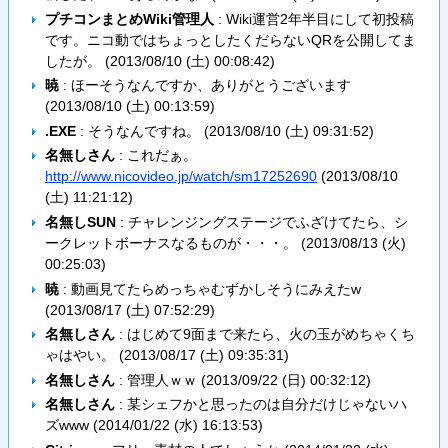
プチコンまとめWiki管理人
: Wiki運営2年半目にして初投稿
です。ニコ動ではちょっとしたくだらないQRを公開してま
したが。 (
2013/08/10 (土) 00:08:42
)
暁
: ほーそうなんですか、ありがとうございます
(
2013/08/10 (土) 00:13:59
)
.EXE
: そうなんですね。 (
2013/08/10 (土) 09:31:52
)
名無しさん
: これだぁ。
http://www.nicovideo.jp/watch/sm17252690
(
2013/08/10
(土) 11:21:12
)
名無しSUN
: チャレンジングステージでふざけてたら、シ
ークレットボーナスなるものが・・・。 (
2013/08/13 (火)
00:25:03
)
暁
: 動画見てたらめっちゃむずかしそうにみえたw
(
2013/08/17 (土) 07:52:29
)
名無しさん
: はじめて9面まで来たら、火の玉がめちゃくち
ゃはやい。 (
2013/08/17 (土) 09:35:31
)
名無しさん
: 管理人ｗｗ (
2013/09/22 (日) 00:32:12
)
名無しさん
: 某シェフかと思ったのは自分だけじゃないハ
ズwww (
2014/01/22 (水) 16:13:53
)