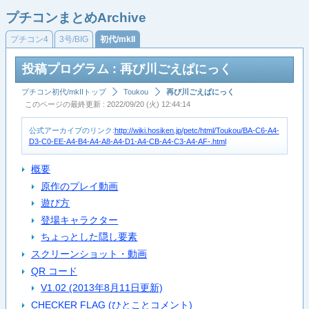
プチコンまとめArchive
プチコン4
3号/BIG
初代/mkII
投稿プログラム : 再び川ごえぱにっく
プチコン初代/mkIIトップ
Toukou
再び川ごえぱにっく
このページの最終更新 : 2022/09/20 (火) 12:44:14
公式アーカイブのリンク:
http://wiki.hosiken.jp/petc/html/Toukou/BA-C6-A4-
D3-C0-EE-A4-B4-A4-A8-A4-D1-A4-CB-A4-C3-A4-AF-.html
概要
原作のプレイ動画
遊び方
登場キャラクター
ちょっとした隠し要素
スクリーンショット・動画
QR コード
V1.02 (2013年8月11日更新)
CHECKER FLAG (ひとことコメント)