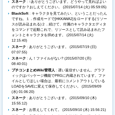
スネーク
: ↑ありがとうございます。どうやって見ればよい
のですか？おしえてください。 (
2015/07/14 (火) 05:59:05
)
BlackSoft
: キャラクタを見てみたい、ということだったん
ですね。１．作成モードで[HKKAWA2]をロードする(リソー
スが読み込まれる)２．続けて、付属のキャラクタエディタ
をコマンドで起動これで、リソースとして読み込まれたフ
ォントとキャラクタを拝めます。 (
2015/07/14 (火)
12:15:40
)
スネーク
: ありがとうございます。 (
2015/07/19 (日)
07:07:55
)
スネーク
: ん！ファイルがない? (
2015/07/20 (月)
08:40:01
)
プチコンまとめWiki管理人
: 遅い返信すいません。グラフ
ィックはパッケージ機能でPRGに内蔵されています。ファ
イルとしてほしい場合は、最初にコメントアウトしている
LOADをSAVEに変えて保存してください。 (
2015/09/09
(水) 01:06:20
)
スネーク
: ありがとうございます。 (
2015/09/10 (木)
15:55:12
)
スネーク
: お答えしてくれて。 (
2015/09/10 (木) 15:56:21
)