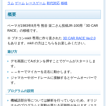
ラム
ゲーム
レースゲーム
初代対応
移植
概要
ベーマガ1983年8月号 熊谷 栄二さん投稿JR-100用「3D CAR
RACE」の移植です。
※ プチコンmkII 専用に作り直された
3D CAR RACE Ver2.0
もあります。mkII の方はこちらをお楽しみください。
遊び方
デモ画面にてAボタンを押すことでゲームがスタートしま
す。
←→キーでマイカーを左右に動かします。
ジャマカーやガードレールに接触するとゲームオーバーで
す。
プログラムの説明
機械語部分等については解析を行っていないため、オリジ
ナルのプログラムと挙動が異なる可能性があります（スク