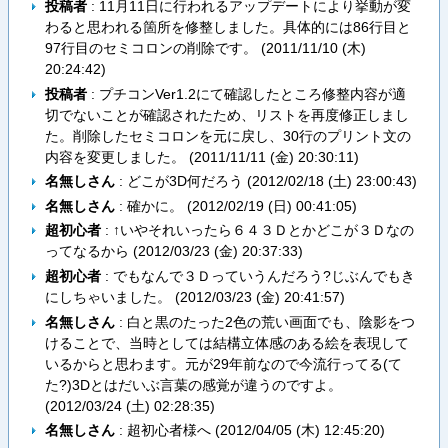
投稿者
: 11月11日に行われるアップデートにより挙動が変
わると思われる箇所を修整しました。具体的には86行目と
97行目のセミコロンの削除です。 (
2011/11/10 (木)
20:24:42
)
投稿者
: プチコンVer1.2にて確認したところ修整内容が適
切でないことが確認されたため、リストを再度修正しまし
た。削除したセミコロンを元に戻し、30行のプリント文の
内容を変更しました。 (
2011/11/11 (金) 20:30:11
)
名無しさん
: どこが3D何だろう (
2012/02/18 (土) 23:00:43
)
名無しさん
: 確かに。 (
2012/02/19 (日) 00:41:05
)
超初心者
: ↑いやそれいったら６４３Ｄとかどこが３Ｄなの
ってなるから (
2012/03/23 (金) 20:37:33
)
超初心者
: でもなんで３Ｄっていうんだろう?じぶんでもき
にしちゃいました。 (
2012/03/23 (金) 20:41:57
)
名無しさん
: 白と黒のたった2色の荒い画面でも、陰影をつ
けることで、当時としては結構立体感のある絵を表現して
いるからと思わます。元が29年前なので今流行ってる(て
た?)3Dとはだいぶ言葉の感覚が違うのですよ。
(
2012/03/24 (土) 02:28:35
)
名無しさん
: 超初心者様へ (
2012/04/05 (木) 12:45:20
)