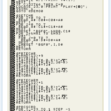
ＬＯＣＡＴＥ ０，Ｉ：ＰＲＩＮＴ Ｖ＄（Ｉ）；
ＮＥＸＴ Ｉ
ＩＦ Ｃ＞３２７６６ ＴＨＥＮ Ｃ＝０
ＬＯＣＡＴＥ ２３，０：ＰＲＩＮＴ ”ＰＬＡＹ→［А］”；
ＶＳＹＮＣ １
ＧＯＴＯ ＠ＤＥＭＯ０
＠ＳＥＴＣＨＲ
ＦＯＲ Ｉ＝０ ＴＯ ７
ＲＥＡＤ Ａ＄：Ｃ０＄＝Ｃ０＄＋Ａ＄
ＮＥＸＴ Ｉ
ＦＯＲ Ｉ＝０ ＴＯ ７
ＲＥＡＤ Ａ＄：Ｃ１＄＝Ｃ１＄＋Ａ＄
ＮＥＸＴ Ｉ
ＣＨＲＳＥＴ ”ＢＧＦ０”，＆Ｈ８０，Ｃ１＄
ＦＯＲ Ｉ＝＆Ｈ８１ ＴＯ ＆Ｈ９３
Ｄ＄＝””
ＦＯＲ Ｊ＝０ ＴＯ ７
ＲＥＡＤ Ａ＄：Ｄ＄＝Ｄ＄＋Ａ＄
ＮＥＸＴ Ｊ
ＣＨＲＳＥＴ ”ＢＧＦ０”，Ｉ，Ｄ＄
ＮＥＸＴ Ｉ
ＲＥＴＵＲＮ
＠ＰＲＴＥＣＡＲ
Ｒ＝ＲＮＤ（１３）＋９
Ｔ＄＝Ｖ＄（２１）
Ｔ１＄＝ＭＩＤ＄（Ｔ＄，０，Ｒ）＋”┗┣”
Ｔ２＄＝ＭＩＤ＄（Ｔ＄，Ｒ＋２，３０－Ｒ）
Ｖ＄（２１）＝Ｔ１＄＋Ｔ２＄
Ｔ＄＝Ｖ＄（２２）
Ｔ１＄＝ＭＩＤ＄（Ｔ＄，０，Ｒ）＋”┻╋”
Ｔ２＄＝ＭＩＤ＄（Ｔ＄，Ｒ＋２，３０－Ｒ）
Ｖ＄（２２）＝Ｔ１＄＋Ｔ２＄
ＲＥＴＵＲＮ
＠ＰＲＴＥＣＡＲＭ
Ｒ＝ＲＮＤ（１３）＋１
Ｔ＄＝Ｖ２＄（２）
Ｔ１＄＝ＭＩＤ＄（Ｔ＄，０，Ｒ）＋”┗┣”
Ｔ２＄＝ＭＩＤ＄（Ｔ＄，Ｒ＋２，１４－Ｒ）
Ｖ２＄（２）＝Ｔ１＄＋Ｔ２＄
Ｔ＄＝Ｖ２＄（３）
Ｔ１＄＝ＭＩＤ＄（Ｔ＄，０，Ｒ）＋”┻╋”
Ｔ２＄＝ＭＩＤ＄（Ｔ＄，Ｒ＋２，１４－Ｒ）
Ｖ２＄（３）＝Ｔ１＄＋Ｔ２＄
ＲＥＴＵＲＮ
＠ＰＲＣＳＣＲＤ
ＦＯＲ Ｉ＿＝２３ ＴＯ １ ＳＴＥＰ －１