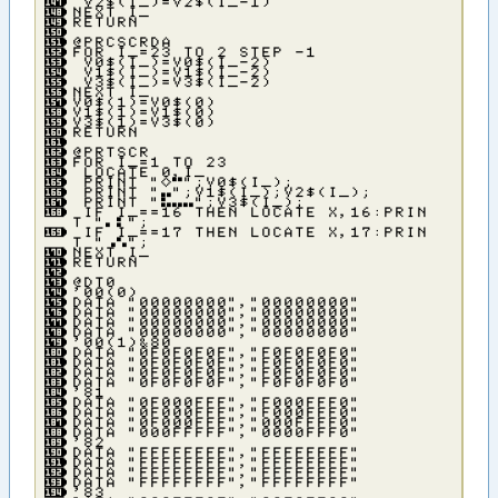
Ｖ２＄（Ｉ＿）＝Ｖ２＄（Ｉ＿－１）
ＮＥＸＴ Ｉ＿
ＲＥＴＵＲＮ
＠ＰＲＣＳＣＲＤＡ
ＦＯＲ Ｉ＿＝２３ ＴＯ ２ ＳＴＥＰ －１
Ｖ０＄（Ｉ＿）＝Ｖ０＄（Ｉ＿－２）
Ｖ１＄（Ｉ＿）＝Ｖ１＄（Ｉ＿－２）
Ｖ３＄（Ｉ＿）＝Ｖ３＄（Ｉ＿－２）
ＮＥＸＴ Ｉ＿
Ｖ０＄（１）＝Ｖ０＄（０）
Ｖ１＄（１）＝Ｖ１＄（０）
Ｖ３＄（１）＝Ｖ３＄（０）
ＲＥＴＵＲＮ
＠ＰＲＴＳＣＲ
ＦＯＲ Ｉ＿＝１ ＴＯ ２３
ＬＯＣＡＴＥ ０，Ｉ＿
ＰＲＩＮＴ ”◇┏”；Ｖ０＄（Ｉ＿）；
ＰＲＩＮＴ ”┠”；Ｖ１＄（Ｉ＿）；Ｖ２＄（Ｉ＿）；
ＰＲＩＮＴ ”┯┠┠”；Ｖ３＄（Ｉ＿）；
ＩＦ Ｉ＿＝＝１６ ＴＨＥＮ ＬＯＣＡＴＥ Ｘ，１６：ＰＲＩＮ
Ｔ ”┓┛”；
ＩＦ Ｉ＿＝＝１７ ＴＨＥＮ ＬＯＣＡＴＥ Ｘ，１７：ＰＲＩＮ
Ｔ ”┳┫”；
ＮＥＸＴ Ｉ＿
ＲＥＴＵＲＮ
＠ＤＴ０
’００（０）
ＤＡＴＡ ”００００００００”，”００００００００”
ＤＡＴＡ ”００００００００”，”００００００００”
ＤＡＴＡ ”００００００００”，”００００００００”
ＤＡＴＡ ”００００００００”，”００００００００”
’００（１）＆８０
ＤＡＴＡ ”０Ｆ０Ｆ０Ｆ０Ｆ”，”Ｆ０Ｆ０Ｆ０Ｆ０”
ＤＡＴＡ ”０Ｆ０Ｆ０Ｆ０Ｆ”，”Ｆ０Ｆ０Ｆ０Ｆ０”
ＤＡＴＡ ”０Ｆ０Ｆ０Ｆ０Ｆ”，”Ｆ０Ｆ０Ｆ０Ｆ０”
ＤＡＴＡ ”０Ｆ０Ｆ０Ｆ０Ｆ”，”Ｆ０Ｆ０Ｆ０Ｆ０”
’８１
ＤＡＴＡ ”０Ｆ０００ＦＦＦ”，”Ｆ０００ＦＦＦ０”
ＤＡＴＡ ”０Ｆ０００ＦＦＦ”，”Ｆ０００ＦＦＦ０”
ＤＡＴＡ ”０Ｆ０００ＦＦＦ”，”０００ＦＦＦＦ０”
ＤＡＴＡ ”０００ＦＦＦＦＦ”，”００００ＦＦＦ０”
’８２
ＤＡＴＡ ”ＦＦＦＦＦＦＦＦ”，”ＦＦＦＦＦＦＦＦ”
ＤＡＴＡ ”ＦＦＦＦＦＦＦＦ”，”ＦＦＦＦＦＦＦＦ”
ＤＡＴＡ ”ＦＦＦＦＦＦＦＦ”，”ＦＦＦＦＦＦＦＦ”
ＤＡＴＡ ”ＦＦＦＦＦＦＦＦ”，”ＦＦＦＦＦＦＦＦ”
’８３