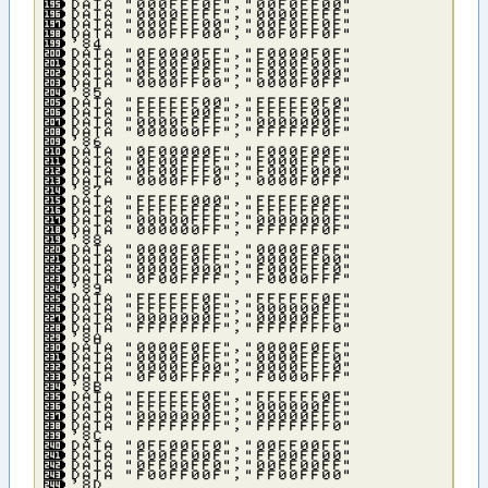
ＤＡＴＡ ”０００ＦＦＦ０Ｆ”，”００Ｆ０ＦＦ００”
ＤＡＴＡ ”００００ＦＦＦＦ”，”００００ＦＦＦＦ”
ＤＡＴＡ ”０００ＦＦＦ００”，”００Ｆ０ＦＦ０Ｆ”
ＤＡＴＡ ”０００ＦＦＦ００”，”００Ｆ０ＦＦ０Ｆ”
’８４
ＤＡＴＡ ”０Ｆ００００ＦＦ”，”Ｆ００００Ｆ０Ｆ”
ＤＡＴＡ ”０Ｆ００Ｆ００Ｆ”，”Ｆ０００Ｆ００Ｆ”
ＤＡＴＡ ”０Ｆ００ＦＦＦＦ”，”Ｆ０００Ｆ０００”
ＤＡＴＡ ”００００ＦＦ００”，”００００Ｆ０ＦＦ”
’８５
ＤＡＴＡ ”ＦＦＦＦＦＦ００”，”ＦＦＦＦＦ０Ｆ０”
ＤＡＴＡ ”ＦＦＦＦＦ００Ｆ”，”ＦＦＦＦＦ００Ｆ”
ＤＡＴＡ ”００００ＦＦＦＦ”，”０００００００Ｆ”
ＤＡＴＡ ”００００００ＦＦ”，”ＦＦＦＦＦＦ０Ｆ”
’８６
ＤＡＴＡ ”０Ｆ０００００Ｆ”，”Ｆ０００Ｆ００Ｆ”
ＤＡＴＡ ”０Ｆ００ＦＦＦＦ”，”Ｆ０００ＦＦＦＦ”
ＤＡＴＡ ”０Ｆ００ＦＦＦ０”，”Ｆ０００Ｆ０００”
ＤＡＴＡ ”００００ＦＦＦ０”，”００００Ｆ０ＦＦ”
’８７
ＤＡＴＡ ”ＦＦＦＦＦ０００”，”ＦＦＦＦＦ００Ｆ”
ＤＡＴＡ ”ＦＦＦＦＦＦＦＦ”，”ＦＦＦＦＦＦＦＦ”
ＤＡＴＡ ”０００００ＦＦＦ”，”０００００００Ｆ”
ＤＡＴＡ ”００００００ＦＦ”，”ＦＦＦＦＦＦ０Ｆ”
’８８
ＤＡＴＡ ”００００Ｆ０ＦＦ”，”００００Ｆ０ＦＦ”
ＤＡＴＡ ”００００Ｆ０ＦＦ”，”００００ＦＦ００”
ＤＡＴＡ ”００００Ｆ０００”，”Ｆ０００ＦＦＦ０”
ＤＡＴＡ ”０Ｆ００ＦＦＦＦ”，”Ｆ００００ＦＦＦ”
’８９
ＤＡＴＡ ”ＦＦＦＦＦＦ０Ｆ”，”ＦＦＦＦＦＦ０Ｆ”
ＤＡＴＡ ”ＦＦＦＦＦＦ０Ｆ”，”００００００ＦＦ”
ＤＡＴＡ ”０００００００Ｆ”，”０００００ＦＦＦ”
ＤＡＴＡ ”ＦＦＦＦＦＦＦＦ”，”ＦＦＦＦＦＦＦ０”
’８Ａ
ＤＡＴＡ ”００００Ｆ０ＦＦ”，”００００Ｆ０ＦＦ”
ＤＡＴＡ ”００００Ｆ０ＦＦ”，”００００ＦＦＦ０”
ＤＡＴＡ ”００００ＦＦ００”，”００００ＦＦＦ０”
ＤＡＴＡ ”０Ｆ００ＦＦＦＦ”，”Ｆ００００ＦＦＦ”
’８Ｂ
ＤＡＴＡ ”ＦＦＦＦＦＦ０Ｆ”，”ＦＦＦＦＦＦ０Ｆ”
ＤＡＴＡ ”ＦＦＦＦＦＦ０Ｆ”，”００００００ＦＦ”
ＤＡＴＡ ”０００００００Ｆ”，”０００００ＦＦＦ”
ＤＡＴＡ ”ＦＦＦＦＦＦＦＦ”，”ＦＦＦＦＦＦＦ０”
’８Ｃ
ＤＡＴＡ ”０ＦＦ００ＦＦ０”，”００ＦＦ００ＦＦ”
ＤＡＴＡ ”Ｆ００ＦＦ００Ｆ”，”ＦＦ００ＦＦ００”
ＤＡＴＡ ”０ＦＦ００ＦＦ０”，”００ＦＦ００ＦＦ”
ＤＡＴＡ ”Ｆ００ＦＦ００Ｆ”，”ＦＦ００ＦＦ００”
’８Ｄ