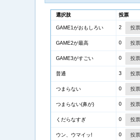
選択肢
投票
2
GAME1がおもしろい
0
GAME2が最高
0
GAME3がすごい
3
普通
0
つまらない
0
つまらない(鼻が)
0
くだらなすぎ
0
ウン、ウマイッ!