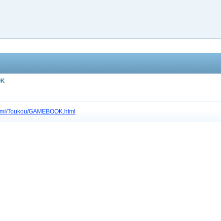
OK
c/html/Toukou/GAMEBOOK.html