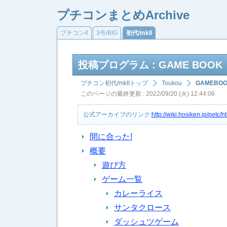
プチコンまとめArchive
プチコン4
3号/BIG
初代/mkII
投稿プログラム : GAME BOOK
プチコン初代/mkIIトップ
Toukou
GAMEBO
このページの最終更新 : 2022/09/20 (火) 12:44:06
公式アーカイブのリンク:
http://wiki.hosiken.jp/pet
間に合った!
概要
遊び方
ゲーム一覧
カレーライス
サンタクロース
ダッシュツゲーム