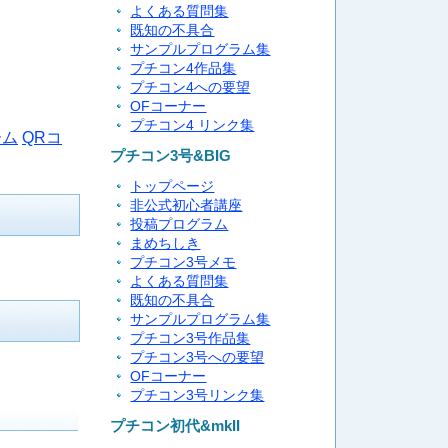
よくある質問集
既知の不具合
サンプルプログラム集
プチコン4作品集
プチコン4への要望
OFコーナー
プチコン4 リンク集
ーム
QRコ
プチコン3号&BIG
トップページ
非公式初心者講座
投稿プログラム
まめちしき
プチコン3号メモ
よくある質問集
既知の不具合
サンプルプログラム集
プチコン3号作品集
プチコン3号への要望
OFコーナー
プチコン3号リンク集
プチコン初代&mkII