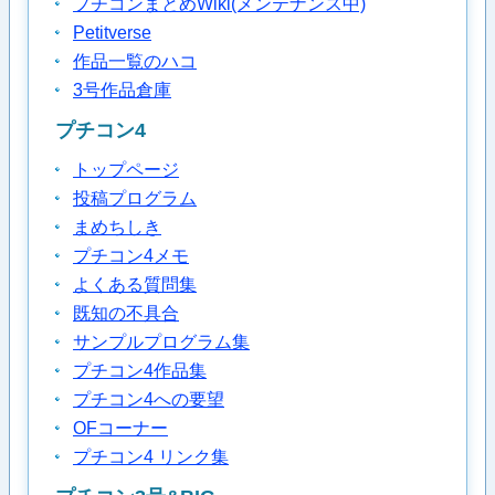
プチコンまとめWiki(メンテナンス中)
Petitverse
作品一覧のハコ
3号作品倉庫
プチコン4
トップページ
投稿プログラム
まめちしき
プチコン4メモ
よくある質問集
既知の不具合
サンプルプログラム集
プチコン4作品集
プチコン4への要望
OFコーナー
プチコン4 リンク集