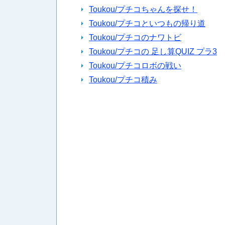
Toukou/プチコちゃんを探せ！
Toukou/プチコといつもの帰り道
Toukou/プチコのナワトビ
Toukou/プチコの 足し算QUIZ プラ3
Toukou/プチコロボの戦い
Toukou/プチコ積み