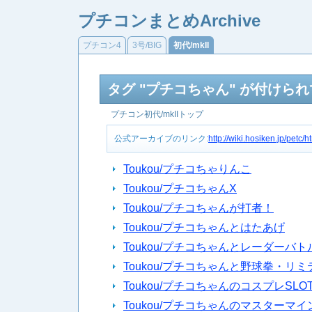
プチコンまとめArchive
プチコン4
3号/BIG
初代/mkII
タグ "プチコちゃん" が付けら
プチコン初代/mkIIトップ
公式アーカイブのリンク:
http://wiki.hosiken.jp/pet
Toukou/プチコちゃりんこ
Toukou/プチコちゃんX
Toukou/プチコちゃんが打者！
Toukou/プチコちゃんとはたあげ
Toukou/プチコちゃんとレーダーバト
Toukou/プチコちゃんと野球拳・リ
Toukou/プチコちゃんのコスプレSLO
Toukou/プチコちゃんのマスターマイ