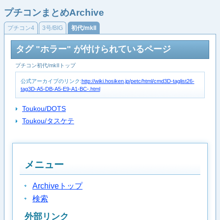
プチコンまとめArchive
プチコン4
3号/BIG
初代/mkII
タグ "ホラー" が付けられているページ
プチコン初代/mkIIトップ
公式アーカイブのリンク:
http://wiki.hosiken.jp/petc/html/cmd3D-taglist26-
tag3D-A5-DB-A5-E9-A1-BC-.html
Toukou/DOTS
Toukou/タスケテ
メニュー
Archiveトップ
検索
外部リンク