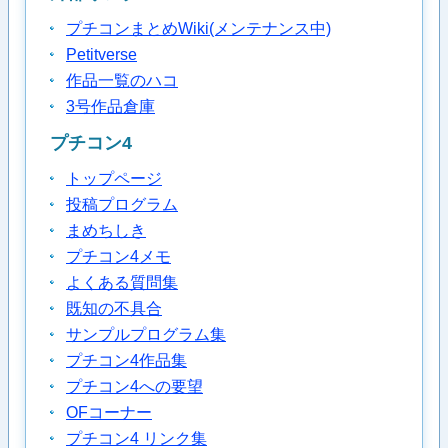
プチコンまとめWiki(メンテナンス中)
Petitverse
作品一覧のハコ
3号作品倉庫
プチコン4
トップページ
投稿プログラム
まめちしき
プチコン4メモ
よくある質問集
既知の不具合
サンプルプログラム集
プチコン4作品集
プチコン4への要望
OFコーナー
プチコン4 リンク集