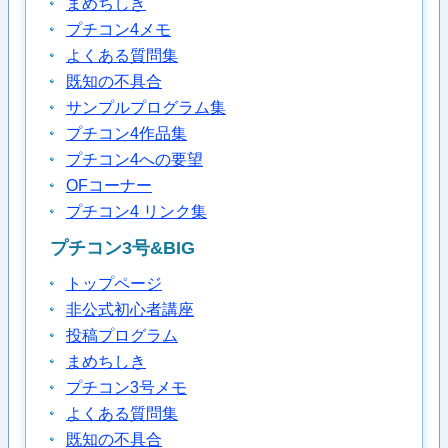
まめちしき
プチコン4メモ
よくある質問集
既知の不具合
サンプルプログラム集
プチコン4作品集
プチコン4への要望
OFコーナー
プチコン4 リンク集
プチコン3号&BIG
トップページ
非公式初心者講座
投稿プログラム
まめちしき
プチコン3号メモ
よくある質問集
既知の不具合