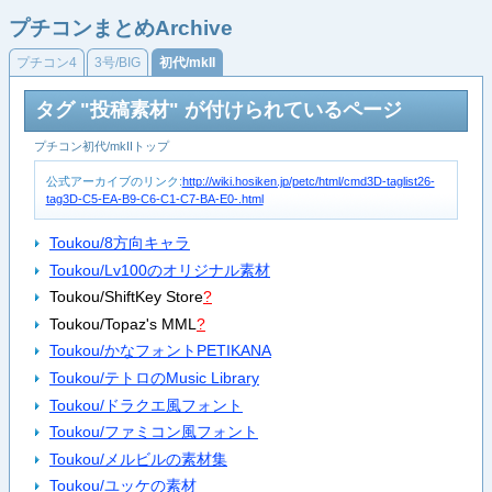
プチコンまとめArchive
プチコン4
3号/BIG
初代/mkII
タグ "投稿素材" が付けられているページ
プチコン初代/mkIIトップ
公式アーカイブのリンク:
http://wiki.hosiken.jp/petc/html/cmd3D-taglist26-
tag3D-C5-EA-B9-C6-C1-C7-BA-E0-.html
Toukou/8方向キャラ
Toukou/Lv100のオリジナル素材
Toukou/ShiftKey Store
?
Toukou/Topaz's MML
?
Toukou/かなフォントPETIKANA
Toukou/テトロのMusic Library
Toukou/ドラクエ風フォント
Toukou/ファミコン風フォント
Toukou/メルビルの素材集
Toukou/ユッケの素材