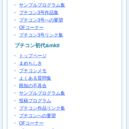
サンプルプログラム集
プチコン3号作品集
プチコン3号への要望
OFコーナー
プチコン3号リンク集
プチコン初代&mkII
トップページ
まめちしき
プチコンメモ
よくある質問集
既知の不具合
サンプルプログラム集
投稿プログラム
プチコン作品リンク集
プチコンへの要望
OFコーナー