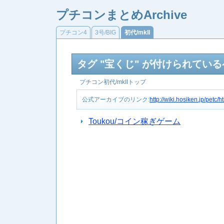
プチコンまとめArchive
プチコン4
3号/BIG
初代/mkII
タグ "宝くじ" が付けられてい
プチコン初代/mkIIトップ
公式アーカイブのリンク:
http://wiki.hosiken.jp/pet
Toukou/コイン稼ぎゲーム