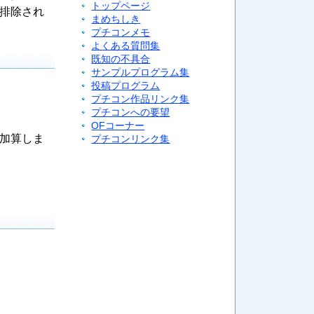
トップページ
が排除され
まめちしき
プチコンメモ
よくある質問集
既知の不具合
サンプルプログラム集
投稿プログラム
プチコン作品リンク集
プチコンへの要望
OFコーナー
に加算しま
プチコンリンク集
い