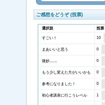
ご感想をどうぞ (投票)
選択肢
投票
10
すごい！
0
まあいいと思う
0
微妙……
0
もう少し変えた方がいいかも
0
参考になりました！
1
初心者講座に行こうレベル