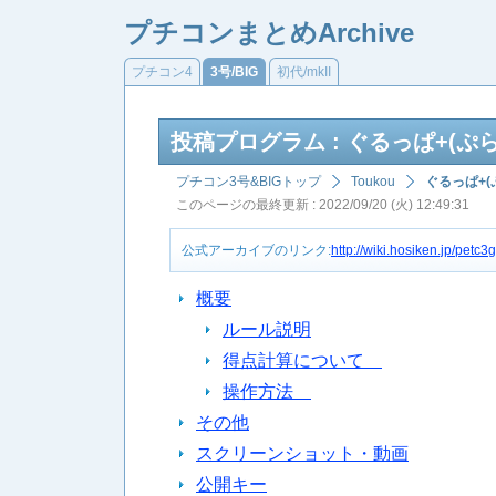
プチコンまとめArchive
プチコン4
3号/BIG
初代/mkII
投稿プログラム : ぐるっぱ+(ぷら
プチコン3号&BIGトップ
Toukou
ぐるっぱ+(
このページの最終更新 : 2022/09/20 (火) 12:49:31
公式アーカイブのリンク:
http://wiki.hosiken.jp/pe
概要
ルール説明
得点計算について
操作方法
その他
スクリーンショット・動画
公開キー