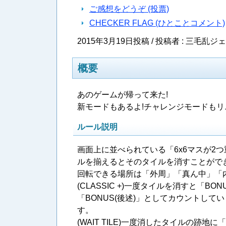
ご感想をどうぞ (投票)
CHECKER FLAG (ひとことコメント)
2015年3月19日投稿 / 投稿者 : 三毛乱ジェ
概要
あのゲームが帰って来た!
新モードもあるよ!チャレンジモードもリニ
ルール説明
画面上に並べられている「6x6マスが2
ルを揃えるとそのタイルを消すことがで
回転できる場所は「外周」「真ん中」「
(CLASSIC +)一度タイルを消すと「B
「BONUS(後述)」としてカウントし
す。
(WAIT TILE)一度消したタイルの