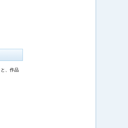
ると、作品