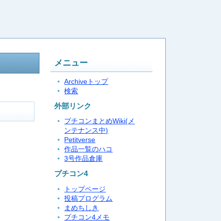
メニュー
Archiveトップ
検索
外部リンク
プチコンまとめWiki(メ
ンテナンス中)
Petitverse
作品一覧のハコ
3号作品倉庫
プチコン4
トップページ
投稿プログラム
まめちしき
プチコン4メモ