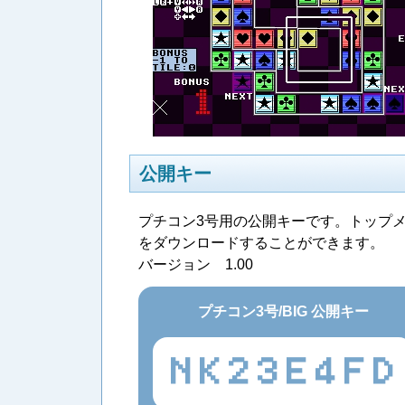
公開キー
プチコン3号用の公開キーです。トップ
をダウンロードすることができます。
バージョン 1.00
プチコン3号/BIG 公開キー
NK23E4FD