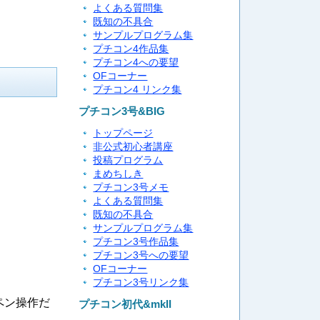
よくある質問集
既知の不具合
サンプルプログラム集
プチコン4作品集
プチコン4への要望
OFコーナー
プチコン4 リンク集
プチコン3号&BIG
トップページ
非公式初心者講座
投稿プログラム
まめちしき
プチコン3号メモ
よくある質問集
既知の不具合
サンプルプログラム集
プチコン3号作品集
プチコン3号への要望
OFコーナー
プチコン3号リンク集
ペン操作だ
プチコン初代&mkII