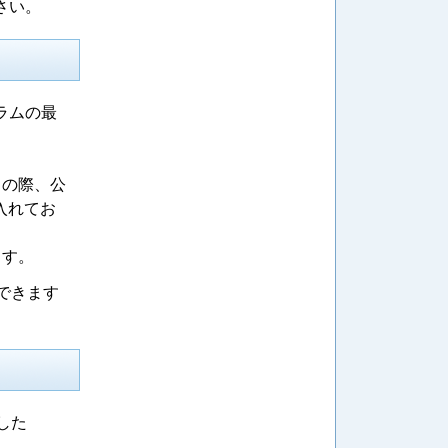
さい。
ラムの最
この際、公
入れてお
ます。
できます
した