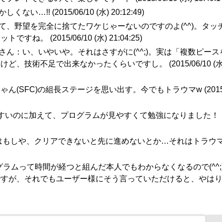
しくない…!! (
2015/06/10 (水) 20:12:49
)
って、野望を完全に捨てたワケじゃーないのですのよ(^^)。タッ
ットですね。 (
2015/06/10 (水) 21:04:25
)
さん：い、いやいや。それはさすがに(^^;)。実は「複数ピース
けど、技術不足で出来なかったくらいですし。 (
2015/06/10 (
ちゃん(SFC)の組長ステージを思い出す。今でもトラウマw (
201
やすいのに加えて、プログラムが見やすくて勉強になりました！
：それはもしや、クリアできないと先に進めないとか…それはトラウ
プログラムって時間が経つと組んだ本人でもわからなくなるので(^^;
ですが、それでもユーザー様にそう言っていただけると、やは