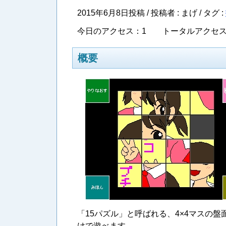
2015年6月8日投稿 / 投稿者 : まげ /
タグ :
今日のアクセス：1 トータルアクセス：
概要
「15パズル」と呼ばれる、4×4マスの
けで遊べます。