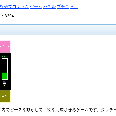
投稿プログラム
ゲーム
パズル
プチコ
まげ
3394
盤面内でピースを動かして、絵を完成させるゲームです。タッチ