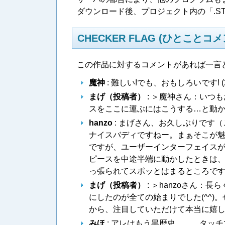
ダウンロード後、プロジェクト内の「.S
CHECKER FLAG (ひとことコメ
この作品に対するコメントがあれば一言
魔神
: 難しい!でも、おもしろいです! (
まげ（投稿者）
: ＞魔神さん：いつ
スをここに運ぶにはこうする…と動か
hanzo
: まげさん、お久しぶりです（
ナイスバディですねー。まぁそこが
ですが、ユーザーインターフェイス
ピースを中途半端に動かしたときは
っ張られてスポッとはまるところです。
まげ（投稿者）
: ＞hanzoさん：
にしたのが全ての始まりでした(^^
から、注目していただけて本当に嬉しい
みほ
: アレはもう黒歴史……。タッチ