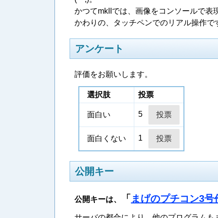
かつてmkIIでは、画像をコンソールで
かわりの、タッチペンでのリアル操作で
アンケート
評価をお願いします。
選択肢
投票
5
面白い
1
面白くない
公開キー
「
まげのプチコン3号
公開キーは、
サーバの都合により、他のプログラムも