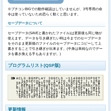
※プチコンBIGでの動作確認はしていませんが、3号専用の命
令は使っていないため恐らく動くと思います。
セーブデータについて
セーブデータ(SAVEと書かれたファイル)は更新後も同じ物が
使えます。データを引き継ぎたい時は今までのセーブデータ
をそのまま更新後のファイルのセーブデータにコピーして上
書きすることで引き継ぎが出来ます。(中身は単純なのでデー
タを書き換える手もありますが。)
プログラムリスト(QSP版)
Ａ​Ｃ​Ｌ​Ｓ​：​Ｂ​Ｇ​Ｍ​Ｐ​Ｌ​Ａ​Ｙ​ ​３​８​Ｇ​Ｃ​Ｌ​Ｓ​ ​－​１​１​４​８​０​８​３​３​Ｓ​Ｐ​Ｓ​Ｅ​Ｔ​
．​，​３​６​５​Ｓ​Ｐ​Ｃ​Ｏ​Ｌ​．​Ｆ​Ｏ​Ｒ​ ​Ｉ​＝​１​Ｔ​Ｏ​ ​５​Ｓ​Ｐ​Ｓ​Ｅ​Ｔ​ ​Ｉ​，​１​２​５​０​
Ｓ​Ｐ​Ｃ​Ｏ​Ｌ​ ​Ｉ​ ​Ｎ​Ｅ​Ｘ​Ｔ​：​Ｄ​Ｉ​Ｍ​ ​Ｐ​［​６​］​，​Ｑ​［​６​］​Ｆ​Ｉ​Ｌ​Ｌ​ ​Ｑ​，​＃​
Ｌ​：​Ｒ​Ｅ​Ｐ​Ｅ​Ａ​Ｔ​：​Ｂ​＝​Ｂ​Ｕ​Ｔ​Ｔ​Ｏ​Ｎ​（​２​）​Ａ​Ｎ​Ｄ​ ​１​２​Ｘ​＝​Ｍ​Ａ​Ｘ​（​Ｍ​Ｉ​
Ｎ​（​Ｘ​－​（​Ｂ​＝​＝​４​）​＋​（​Ｂ​＞​６​）​，​２​４​）​，​０​）​Ｓ​Ｐ​Ｏ​Ｆ​Ｓ​．​，​Ｘ​＊​１​６​
，​２​２​４​Ｉ​＝​Ｒ​Ｎ​Ｄ​（​５​）​＋​１​Ｉ​Ｎ​Ｃ​ ​Ｑ​［​Ｉ​］​，​１​６​Ｉ​Ｆ​ ​＃​Ｌ​＜​Ｑ​［​Ｉ​
］​Ｔ​Ｈ​Ｅ​Ｎ​ ​Ｐ​［​Ｉ​］​＝​Ｒ​Ｎ​Ｄ​（​２​３​）​＊​１​６​Ｑ​［​Ｉ​］​＝​０​Ｂ​Ｅ​Ｅ​Ｐ​ ​７​９​
：​Ｅ​Ｎ​Ｄ​Ｉ​Ｆ​：​Ｗ​Ａ​Ｉ​Ｔ​：​Ｓ​Ｐ​Ｏ​Ｆ​Ｓ​ ​Ｉ​，​Ｐ​［​Ｉ​］​，​Ｑ​［​Ｉ​］​Ｕ​Ｎ​Ｔ​Ｉ​Ｌ​
​Ｓ​Ｐ​Ｈ​Ｉ​Ｔ​Ｓ​Ｐ​（​０​）​＋​１​Ｂ​Ｅ​Ｅ​Ｐ​ ​１​３
更新情報