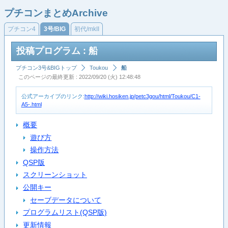
プチコンまとめArchive
プチコン4
3号/BIG
初代/mkII
投稿プログラム : 船
プチコン3号&BIGトップ
Toukou
船
このページの最終更新 : 2022/09/20 (火) 12:48:48
公式アーカイブのリンク:
http://wiki.hosiken.jp/petc3gou/html/Toukou/C1-
A5-.html
概要
遊び方
操作方法
QSP版
スクリーンショット
公開キー
セーブデータについて
プログラムリスト(QSP版)
更新情報