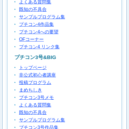
よくある質問集
既知の不具合
サンプルプログラム集
プチコン4作品集
プチコン4への要望
OFコーナー
プチコン4 リンク集
プチコン3号&BIG
トップページ
非公式初心者講座
投稿プログラム
まめちしき
プチコン3号メモ
よくある質問集
既知の不具合
サンプルプログラム集
プチコン3号作品集