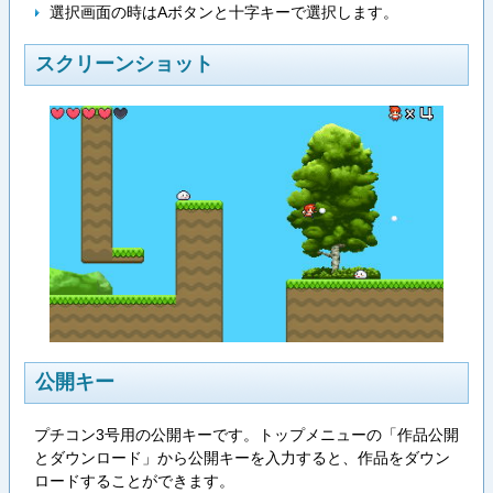
選択画面の時はAボタンと十字キーで選択します。
スクリーンショット
公開キー
プチコン3号用の公開キーです。トップメニューの「作品公開
とダウンロード」から公開キーを入力すると、作品をダウン
ロードすることができます。