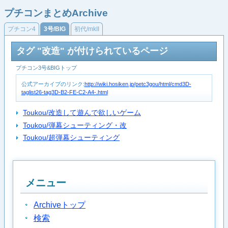
プチコンまとめArchive
プチコン4
3号/BIG
初代/mkII
タグ "改造" が付けられているページ
プチコン3号&BIGトップ
公式アーカイブのリンク:
http://wiki.hosiken.jp/petc3gou/html/cmd3D-
taglist26-tag3D-B2-FE-C2-A4-.html
Toukou/改造して遊んで欲しいゲーム
Toukou/弾幕シューティング・改
Toukou/超弾幕シューティング
メニュー
Archiveトップ
検索