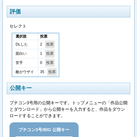
評価
セレクト
選択肢
投票
2
DLした
1
面白い
0
苦手
35
敵がウザイ
公開キー
プチコン3号用の公開キーです。トップメニューの「作品公開
とダウンロード」から公開キーを入力すると、作品をダウン
ロードすることができます。
プチコン3号/BIG 公開キー