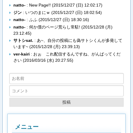
natto-
: New Page!! (
2015/12/27 (日) 12:02:17
)
ジン
: いつのまにｗ (
2015/12/27 (日) 18:02:54
)
natto-
: ふふ (
2015/12/27 (日) 18:30:16
)
natto-
: 何か僕のページ荒らし常駐! (
2015/12/28 (月)
23:12:45
)
サトシsat.
: あ~、自分の投稿にも偽サトシくんが多発して
います~ (
2015/12/28 (月) 23:39:13
)
ver-kairi
: おぉ これ配信するんですね、がんばってくだ
さい (
2016/03/16 (水) 20:27:55
)
メニュー