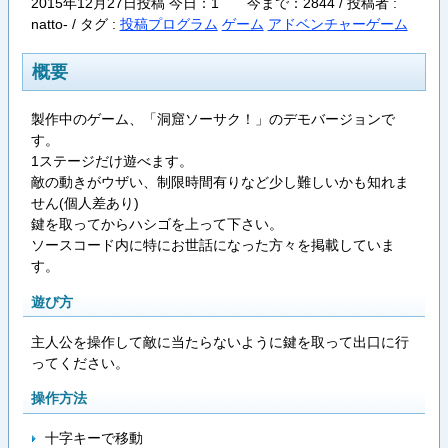
2015年12月27日投稿 今日：1 今まで：2844 / 投稿者 :
natto- /
タグ :
投稿プログラム
ゲーム
アドベンチャーゲーム
概要
製作中のゲーム、「洞窟ソーサク！」のデモバージョンで
す。
1ステージだけ遊べます。
敵の動きがウザい、制限時間有りなど少し難しいかも知れま
せん(個人差あり)
鍵を取ってからハシゴを上って下さい。
ソースコード内に特にお世話になった方々を掲載していま
す。
遊び方
主人公を操作して敵に当たらないように鍵を取って出口に行
ってください。
操作方法
十字キーで移動