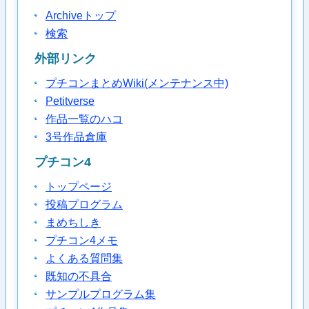
Archiveトップ
検索
外部リンク
プチコンまとめWiki(メンテナンス中)
Petitverse
作品一覧のハコ
3号作品倉庫
プチコン4
トップページ
投稿プログラム
まめちしき
プチコン4メモ
よくある質問集
既知の不具合
サンプルプログラム集