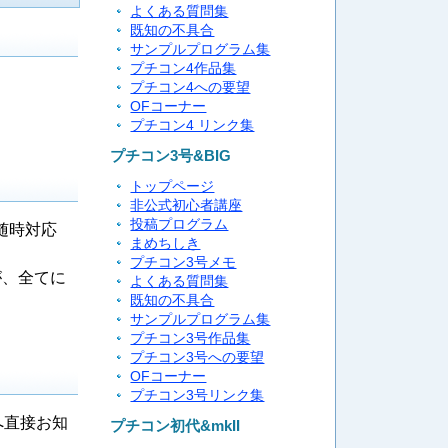
よくある質問集
既知の不具合
サンプルプログラム集
プチコン4作品集
プチコン4への要望
OFコーナー
プチコン4 リンク集
プチコン3号&BIG
トップページ
非公式初心者講座
投稿プログラム
随時対応
まめちしき
プチコン3号メモ
が、全てに
よくある質問集
既知の不具合
サンプルプログラム集
プチコン3号作品集
プチコン3号への要望
OFコーナー
プチコン3号リンク集
へ直接お知
プチコン初代&mkII