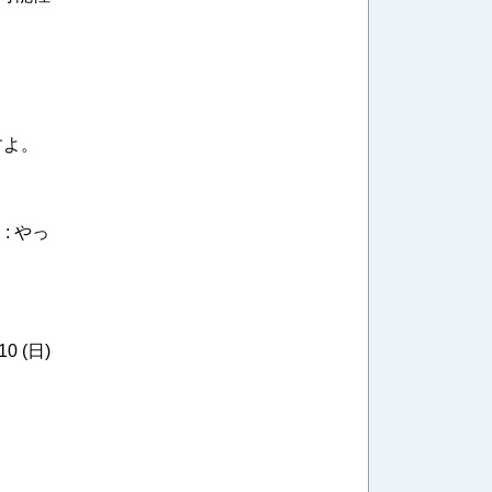
すよ。
？
: やっ
10 (日)