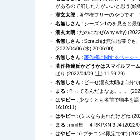
があるので消した方がいいと思う(頑張
瀧玄太郎
: 著作権フリーのやつです 
名無しさん
: シーズン1のを見ると最
瀧玄太朗
: だのになぜ(why why) (
2022
名無しさん
: Scratchは無法地
(
2022/04/06 (水) 20:06:00
)
名無しさん
:
著作権に関するページ - 
著作権違反かどうかはスマイルブー
ぱり (
2022/04/09 (土) 11:59:29
)
名無しさん
: どーせ瀧玄太朗は自分で
まる
: 作ってるんだよなぁ。。。 (
202
はやピー
: 少なくとも名前で物事を語
16:10:11
)
はやピー
: (ミスならあれだけどね (
20
まる
: mml集 ４RKPXN３J4 (
2022/0
はやピー
: (↑プチコン4限定です) (
2022