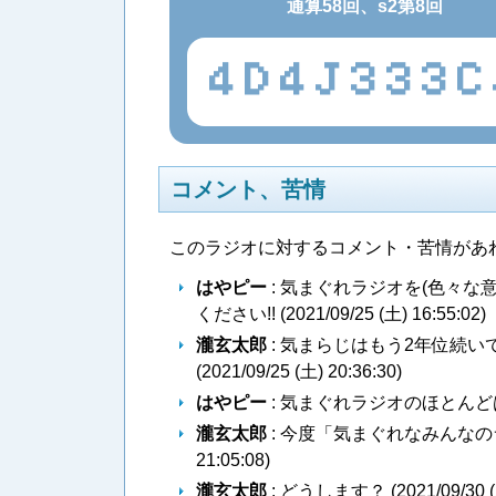
通算58回、s2第8回
4D4J333C
コメント、苦情
このラジオに対するコメント・苦情があ
はやピー
: 気まぐれラジオを(色々
ください!! (
2021/09/25 (土) 16:55:02
)
瀧玄太郎
: 気まらじはもう2年位続
(
2021/09/25 (土) 20:36:30
)
はやピー
: 気まぐれラジオのほとんど
瀧玄太郎
: 今度「気まぐれなみんな
21:05:08
)
瀧玄太郎
: どうします？ (
2021/09/30 