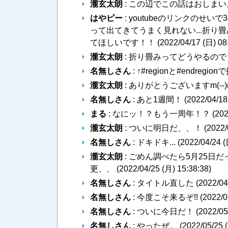
瀧玄太朗
: この辺でこの話はおしまい。
はやピー
: youtubeのリンクの
って出てきてうまく見れない...折
てほしいです！！ (
2022/04/17 (日) 08
瀧玄太朗
: 折り畳みってどうやるので
名無しさん
: ↑#regionと#endregion
瀧玄太朗
: ありがとうございますm(--)m
名無しさん
: あと1週間！ (
2022/04/18
まる
: なにッ！？もう一周年！？ (
202
瀧玄太朗
: ついに明日だ、、！ (
2022/
名無しさん
: ドキドキ... (
2022/04/24 (
瀧玄太朗
: ごめん調べたら5月25
更、、 (
2022/04/25 (月) 15:38:38
)
名無しさん
: タイトル直した (
2022/04
名無しさん
: 今度こそ来るぞ!! (
2022/0
名無しさん
: ついに今日だ！ (
2022/05
名無しさん
: やったぜ。 (
2022/05/25 