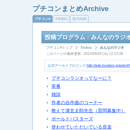
プチコンまとめArchive
プチコン4
3号/BIG
初代/mkII
投稿プログラム : みんなのラジオ
プチコン4トップ
Toukou
みんなのラジオ
このページの最終更新 : 2022/09/20 (火) 12:23:39
公式アーカイブのリンク:
http://wiki.hosiken.jp/pe
プチコンラジオってなーに？
茶番
雑談
作者の自作曲のコーナー
教えて瀧玄太郎先生（質問募集中）
ボールドバスターズ
使わせていただいている音楽