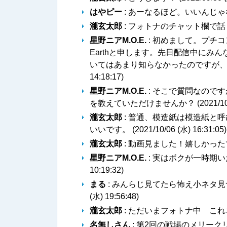
はやピー
: あーなるほど。いいんじゃ
瀧玄太郎
: フォトナのチャット欄で話
星野ニアM.O.E.
: 初めまして。プチコ
Earthと申します。先日配信中に
いてはあまり知らなかったのですが、
14:18:17
)
星野ニアM.O.E.
: そこで質問なので
を教えていただけませんか？ (
2021/10
瀧玄太郎
: 普通、模造紙は模造紙と
いいです。 (
2021/10/06 (水) 16:31:05
)
瀧玄太郎
: 動画見ました！嬉しかったで
星野ニアM.O.E.
: 実はボクが一時期
10:19:32
)
まる
: みんらじ見てたら怖え小ネタ見
(水) 19:56:48
)
瀧玄太郎
: ただいまフォトナ中 これ
名無しさん
: 第2回の戦場のメリー