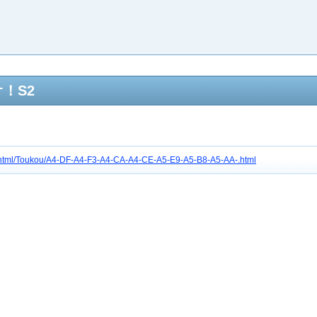
！S2
tc4/html/Toukou/A4-DF-A4-F3-A4-CA-A4-CE-A5-E9-A5-B8-A5-AA-.html