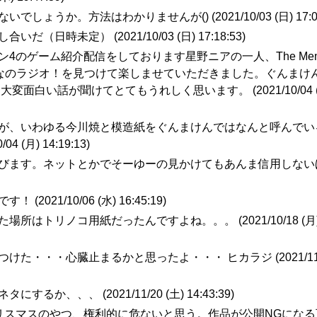
ないでしょうか。方法はわかりませんが() (
2021/10/03 (日) 17:
し合いだ（日時未定） (
2021/10/03 (日) 17:18:53
)
ン4のゲーム紹介配信をしております星野ニアの一人、The Memor
みんなのラジオ！を見つけて楽しませていただきました。ぐんまけ
大変面白い話が聞けてとてもうれしく思います。 (
2021/10/04
すが、いわゆる今川焼と模造紙をぐんまけんではなんと呼んでい
/04 (月) 14:19:13
)
呼びます。ネットとかでそーゆーの見かけてもあんま信用しない
す！ (
2021/10/06 (水) 16:45:19
)
いた場所はトリノコ用紙だったんですよね。。。 (
2021/10/18 (月
つけた・・・心臓止まるかと思ったよ・・・ ヒカラジ (
2021/1
ネタにするか、、、 (
2021/11/20 (土) 14:43:39
)
クリスマスのやつ、権利的に危ないと思う。作品が公開NGにな