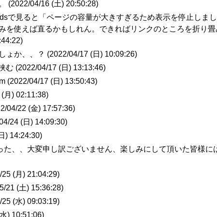
 (
2022/04/16 (土) 20:50:28
)
せいで3dsで見ると「ページの容量が大きすぎるため表示を停止しま
り畳みを使えば直るかもしれん。できればリンクのところを折り畳
:44:22
)
しょか、、？ (
2022/04/17 (日) 10:09:26
)
で挟む (
2022/04/17 (日) 13:13:46
)
 (
2022/04/17 (日) 13:50:43
)
 (月) 02:11:38
)
2/04/22 (金) 17:57:36
)
04/24 (日) 14:09:30
)
日) 14:24:30
)
日だった、、大変申し訳ございません、楽しみにして頂いた皆様に
/25 (月) 21:04:29
)
5/21 (土) 15:36:28
)
/25 (水) 09:03:19
)
(水) 10:51:06
)