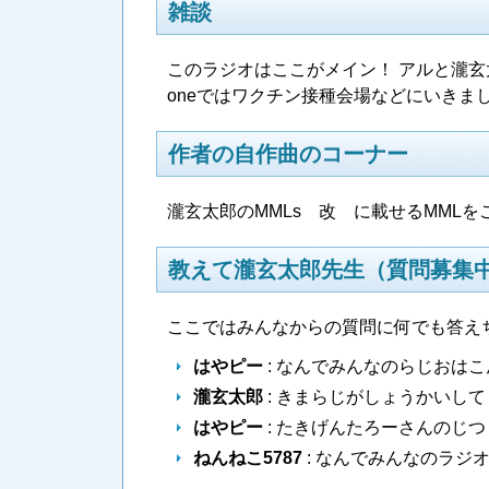
雑談
このラジオはここがメイン！ アルと瀧玄太
oneではワクチン接種会場などにいきま
作者の自作曲のコーナー
瀧玄太郎のMMLs 改 に載せるMMLを
教えて瀧玄太郎先生（質問募集
ここではみんなからの質問に何でも答え
はやピー
: なんでみんなのらじおはこ
瀧玄太郎
: きまらじがしょうかいして
はやピー
: たきげんたろーさんのじつ
ねんねこ5787
: なんでみんなのラジ