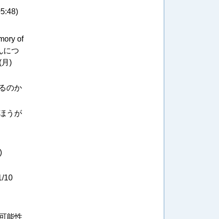
05:48
)
y of
んにつ
 (月)
るのか
ほうが
)
1/10
る可能性