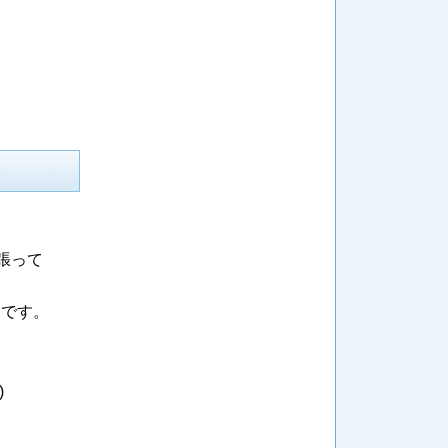
張って
目です。
)