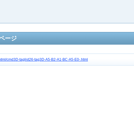
るページ
c4/html/cmd3D-taglist26-tag3D-A5-B2-A1-BC-A5-E0-.html