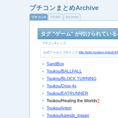
プチコンまとめArchive
プチコン4
3号/BIG
初代/mkII
タグ "ゲーム" が付けられてい
プチコン4トップ
公式アーカイブのリンク:
http://wiki.hosiken.jp/pet
SandBox
Toukou/BALLFALL
Toukou/BLOCK TURNING
Toukou/Drop-4s
Toukou/EATRUNNER
Toukou/Healing the Worlds
?
Toukou/jintori
Toukou/kaleido_trigger