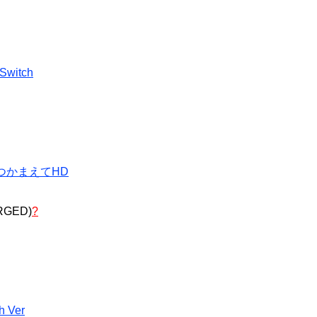
witch
をつかまえてHD
GED)
?
 Ver