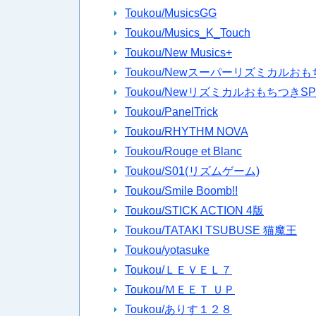
Toukou/MusicsGG
Toukou/Musics_K_Touch
Toukou/New Musics+
Toukou/Newスーパーリズミカルおも
Toukou/NewリズミカルおもちつきSP_
Toukou/PanelTrick
Toukou/RHYTHM NOVA
Toukou/Rouge et Blanc
Toukou/S01(リズムゲーム)
Toukou/Smile Boomb!!
Toukou/STICK ACTION 4版
Toukou/TATAKI TSUBUSE 猫魔王
Toukou/yotasuke
Toukou/ＬＥＶＥＬ７
Toukou/ＭＥＥＴ ＵＰ
Toukou/ありす１２８