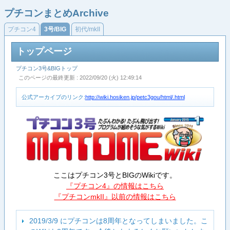
プチコンまとめArchive
プチコン4
3号/BIG
初代/mkII
トップページ
プチコン3号&BIGトップ
このページの最終更新 : 2022/09/20 (火) 12:49:14
公式アーカイブのリンク:
http://wiki.hosiken.jp/petc3gou/html/.html
ここはプチコン3号とBIGのWikiです。
『プチコン4』の情報はこちら
『プチコンmkII』以前の情報はこちら
2019/3/9 にプチコンは8周年となってしまいました。こ