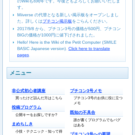
のWikiも8周年です。今後ともよろしくお願いいたしま
す。
Miiverse の代替となる新しい掲示板をオープンしまし
た。詳しくは
プチコン掲示板
をごらんください。
2017/9/8 から、プチコン3号の価格が500円、プチコン
BIGの価格が1000円に値下げされました。
Hello! Here is the Wiki of the Petit Computer (SMILE
BASIC Japanese version).
Click here to translate
pages
.
メニュー
非公式初心者講座
プチコン3号メモ
買ったけど詰んだ方はこちら
プチコン3号のお供に役に立つ
メモ
投稿プログラム
既知の不具合
公開キーをお探しですか?
誰が書くプログラムでもバグ
まめちしき
はある
小技・テクニック・知って得
プチコン3号への要望