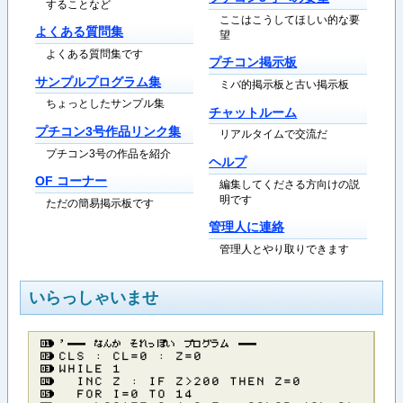
することなど
ここはこうしてほしい的な要
よくある質問集
望
よくある質問集です
プチコン掲示板
サンプルプログラム集
ミバ的掲示板と古い掲示板
ちょっとしたサンプル集
チャットルーム
プチコン3号作品リンク集
リアルタイムで交流だ
プチコン3号の作品を紹介
ヘルプ
OF コーナー
編集してくださる方向けの説
明です
ただの簡易掲示板です
管理人に連絡
管理人とやり取りできます
いらっしゃいませ
’​─​─​ ​な​ん​か​ ​そ​れ​っ​ぽ​い​ ​プ​ロ​グ​ラ​ム​ ​─​─
Ｃ​Ｌ​Ｓ​ ​：​ ​Ｃ​Ｌ​＝​０​ ​：​ ​Ｚ​＝​０
Ｗ​Ｈ​Ｉ​Ｌ​Ｅ​ ​１
​ ​Ｉ​Ｎ​Ｃ​ ​Ｚ​ ​：​ ​Ｉ​Ｆ​ ​Ｚ​＞​２​０​０​ ​Ｔ​Ｈ​Ｅ​Ｎ​ ​Ｚ​＝​０
​ ​Ｆ​Ｏ​Ｒ​ ​Ｉ​＝​０​ ​Ｔ​Ｏ​ ​１​４