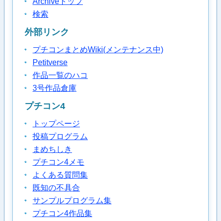
Archiveトップ
検索
外部リンク
プチコンまとめWiki(メンテナンス中)
Petitverse
作品一覧のハコ
3号作品倉庫
プチコン4
トップページ
投稿プログラム
まめちしき
プチコン4メモ
よくある質問集
既知の不具合
サンプルプログラム集
プチコン4作品集