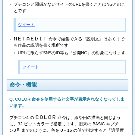
プチコンと関係がないサイトのURLを書くことはNGとのこ
とです
ツイート
命令で編集できる『説明文』はあくまで
M​E​T​A​E​D​I​T
も作品の説明を書く場所です
URLに限らずSNSのID等も『公開NG』の対象になります
ツイート
命令・機能
Q. COLOR 命令を使用すると文字が表示されなくなってしま
います。
プチコン4 の
命令は、線や円の描画と同じよう
C​O​L​O​R
に、32 ビットカラーで指定します。旧来の BASIC やプチコ
ン3号 までのように、色を 0～15 の値で指定すると「透明度