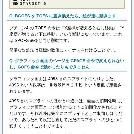
Ｇ​Ｔ​Ａ​Ｒ​Ｇ​Ｅ​Ｔ​ ​０
Q. BGOFS を TOFS に置き換えたら、絵が逆に動きます
プチコン4 の TOFS 命令は『X座標が増えると右に移動』『Y
座標が増えると下に移動』という挙動になっています。これ
は SPOFS 命令と同じ挙動です。
簡単な対処法は座標の数値にマイナスを付けることです。
Q. グラフィック画面のページを GPAGE 命令で変えられない
し、GOFS 命令で動かしたりもできません
グラフィック画面は 4095 番のスプライトになりました。
4095 という数字は、
という定数で定義さ
#​G​S​P​R​I​T​E
れています。
4095 番のスプライトのほかとの違いは、画面の初期化時に、
グラフィック画面として機能するように初期化がされること
だけです。それ以外は完全にスプライトとして制御しほうだ
いで、あらためて設定し直してただのスプライトのひとつに
変えてしまうこともできます。