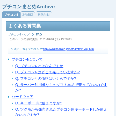
プチコンまとめArchive
プチコン4
3号/BIG
初代/mkII
よくある質問集
プチコン4トップ
FAQ
このページの最終更新 : 2020/04/04 (土) 19:28:03
公式アーカイブのリンク:
http://wiki.hosiken.jp/petc4/html/FAQ.html
プチコン4について
Q. プチコン4 とはなんですか
Q. プチコン4 はどこで売っていますか?
Q. プチコン4 の価格はいくらですか?
Q. サーバー利用券なしのソフト単品で売ってないのです
か?
ハードウェア
Q. キーボードは使えますか?
Q. ツクモから発売されたプチコン用キーボードしか使え
ないのですか?