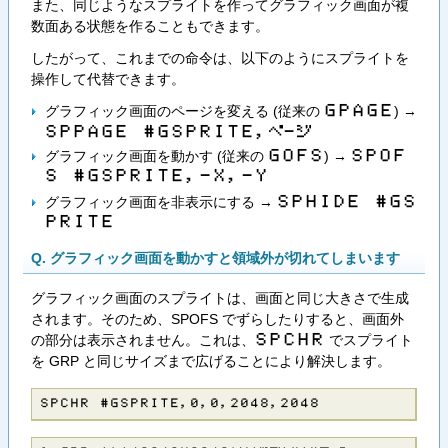
また、同じようなスプライトを作ってグラフィック画面が複
数面ある状態を作ることもできます。
したがって、これまでの命令は、以下のようにスプライトを
操作して代替できます。
グラフィック画面のページを変える (従来の
) →
G​P​A​G​E
S​P​P​A​G​E​ ​#​G​S​P​R​I​T​E​,​ペ​ー​ジ
グラフィック画面を動かす (従来の
) →
G​O​F​S
S​P​O​F​
S​ ​#​G​S​P​R​I​T​E​,​-​X​,​-​Y
グラフィック画面を非表示にする →
S​P​H​I​D​E​ ​#​G​S​
P​R​I​T​E
Q. グラフィック画面を動かすと領域外が切れてしまいます
グラフィック画面のスプライトは、画面と同じ大きさで生成
されます。そのため、SPOFS でずらしたりすると、画面外
の部分は表示されません。これは、
でスプライト
S​P​C​H​R
を GRP と同じサイズまで広げることにより解決します。
Ｓ​Ｐ​Ｃ​Ｈ​Ｒ​ ​＃​Ｇ​Ｓ​Ｐ​Ｒ​Ｉ​Ｔ​Ｅ​，​０​，​０​，​２​０​４​８​，​２​０​４​８