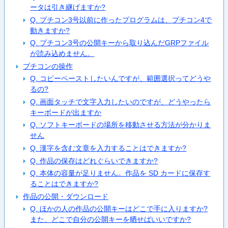
ータは引き継げますか?
Q. プチコン3号以前に作ったプログラムは、プチコン4で
動きますか?
Q. プチコン3号の公開キーから取り込んだGRPファイル
が読み込めません。
プチコンの操作
Q. コピーペーストしたいんですが、範囲選択ってどうや
るの?
Q. 画面タッチで文字入力したいのですが、どうやったら
キーボードが出ますか
Q. ソフトキーボードの場所を移動させる方法が分かりま
せん
Q. 漢字を含む文章を入力することはできますか?
Q. 作品の保存はどれぐらいできますか?
Q. 本体の容量が足りません。作品を SD カードに保存す
ることはできますか?
作品の公開・ダウンロード
Q. ほかの人の作品の公開キーはどこで手に入りますか?
また、どこで自分の公開キーを晒せばいいですか?