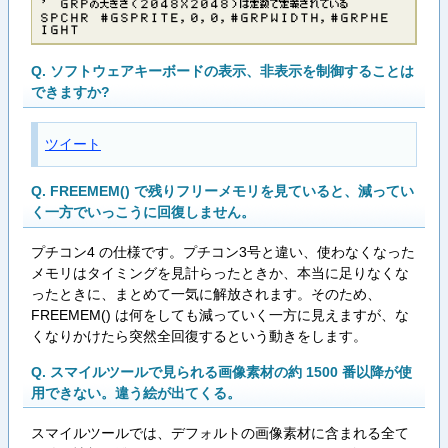
’​ ​Ｇ​Ｒ​Ｐ​の​大​き​さ​（​２​０​４​８​Ｘ​２​０​４​８​）​は​定​数​で​定​義​さ​れ​て​い​る
Ｓ​Ｐ​Ｃ​Ｈ​Ｒ​ ​＃​Ｇ​Ｓ​Ｐ​Ｒ​Ｉ​Ｔ​Ｅ​，​０​，​０​，​＃​Ｇ​Ｒ​Ｐ​Ｗ​Ｉ​Ｄ​Ｔ​Ｈ​，​＃​Ｇ​Ｒ​Ｐ​Ｈ​Ｅ​
Ｉ​Ｇ​Ｈ​Ｔ
Q. ソフトウェアキーボードの表示、非表示を制御することは
できますか?
ツイート
Q. FREEMEM() で残りフリーメモリを見ていると、減ってい
く一方でいっこうに回復しません。
プチコン4 の仕様です。プチコン3号と違い、使わなくなった
メモリはタイミングを見計らったときか、本当に足りなくな
ったときに、まとめて一気に解放されます。そのため、
FREEMEM() は何をしても減っていく一方に見えますが、な
くなりかけたら突然全回復するという動きをします。
Q. スマイルツールで見られる画像素材の約 1500 番以降が使
用できない。違う絵が出てくる。
スマイルツールでは、デフォルトの画像素材に含まれる全て