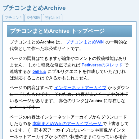
プチコンまとめArchive
プチコン4
3号/BIG
初代/mkII
プチコンまとめArchive トップページ
プチコンまとめArchive は、
プチコンまとめWiki
の一時的な
代替として作った非公式サイトです。
ページの閲覧はできますが編集やコメントの投稿機能はあり
ません。 しかし軽微な修正であれば
Petitverseのスレッド
で
連絡するか
GitHub
にプルリクエストを作成していただけれ
ば対応することはできるかもしれません。
ページの内容はすべて
インターネットアーカイブ
からダウン
ロードしたものです。 そのため、内容が古いページや欠けて
いるページがあります。 赤色のリンクはArchiveに存在しな
いページです。
ページの内容はインターネットアーカイブからダウンロード
したものを
本家まとめWikiのアーカイブページ
で上書きして
います。 (一部本家アーカイブにないページや画像がインタ
ーネットアーカイブからの古い状態のままになっている場合