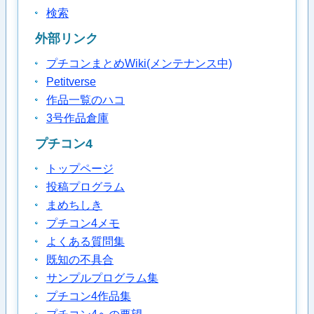
検索
外部リンク
プチコンまとめWiki(メンテナンス中)
Petitverse
作品一覧のハコ
3号作品倉庫
プチコン4
トップページ
投稿プログラム
まめちしき
プチコン4メモ
よくある質問集
既知の不具合
サンプルプログラム集
プチコン4作品集