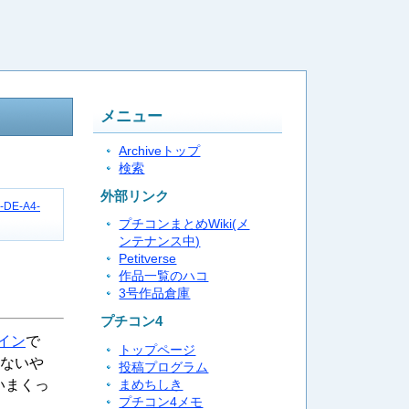
メニュー
Archiveトップ
検索
外部リンク
4-DE-A4-
プチコンまとめWiki(メ
ンテナンス中)
Petitverse
作品一覧のハコ
3号作品倉庫
プチコン4
グイン
で
トップページ
かないや
投稿プログラム
いまくっ
まめちしき
プチコン4メモ