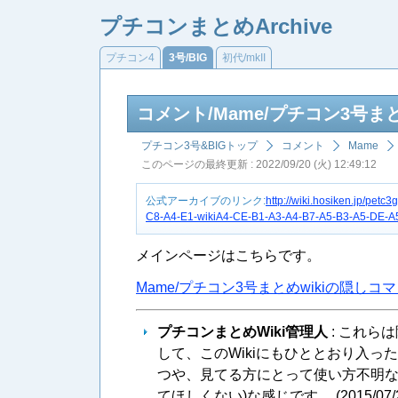
プチコンまとめArchive
プチコン4
3号/BIG
初代/mkII
コメント/Mame/プチコン3号ま
プチコン3号&BIGトップ
コメント
Mame
このページの最終更新 : 2022/09/20 (火) 12:49:12
公式アーカイブのリンク:
http://wiki.hosiken.jp/p
C8-A4-E1-wikiA4-CE-B1-A3-A4-B7-A5-B3-A5-DE-A5
メインページはこちらです。
Mame/プチコン3号まとめwikiの隠しコ
プチコンまとめWiki管理人
: これら
して、このWikiにもひととおり入
つや、見てる方にとって使い方不明な
てほしくない)な感じです。 (
2015/07/