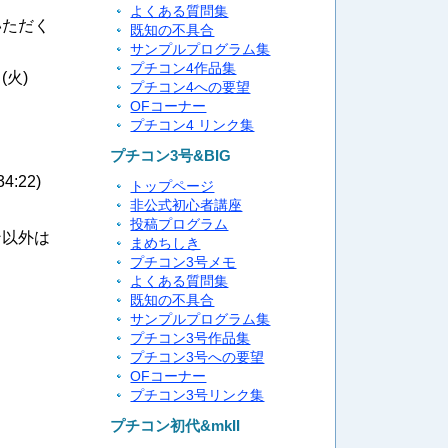
よくある質問集
いただく
既知の不具合
サンプルプログラム集
プチコン4作品集
(火)
プチコン4への要望
OFコーナー
プチコン4 リンク集
プチコン3号&BIG
34:22
)
トップページ
非公式初心者講座
投稿プログラム
ン以外は
まめちしき
プチコン3号メモ
よくある質問集
既知の不具合
サンプルプログラム集
プチコン3号作品集
プチコン3号への要望
OFコーナー
プチコン3号リンク集
プチコン初代&mkII