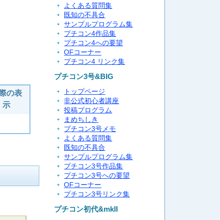
よくある質問集
既知の不具合
サンプルプログラム集
プチコン4作品集
プチコン4への要望
OFコーナー
プチコン4 リンク集
プチコン3号&BIG
トップページ
際の表
非公式初心者講座
示
投稿プログラム
まめちしき
プチコン3号メモ
よくある質問集
既知の不具合
サンプルプログラム集
プチコン3号作品集
プチコン3号への要望
OFコーナー
プチコン3号リンク集
プチコン初代&mkII