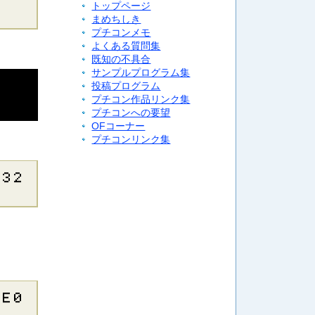
トップページ
まめちしき
プチコンメモ
よくある質問集
既知の不具合
サンプルプログラム集
投稿プログラム
プチコン作品リンク集
プチコンへの要望
OFコーナー
プチコンリンク集
​３​２​
​Ｅ​０​