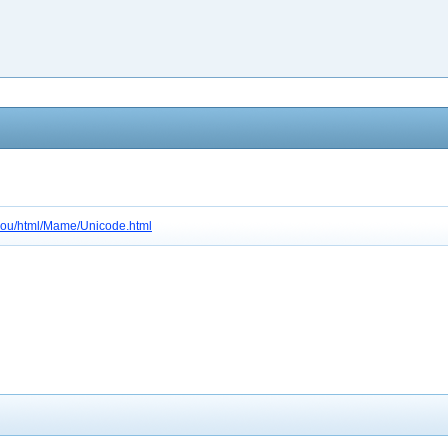
c3gou/html/Mame/Unicode.html