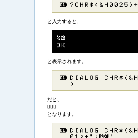
？​Ｃ​Ｈ​Ｒ​＄​（​＆​Ｈ​０​０​２​５​）​＋
と入力すると、
％​鐙
Ｏ​Ｋ
と表示されます。
Ｄ​Ｉ​Ａ​Ｌ​Ｏ​Ｇ​ ​Ｃ​Ｈ​Ｒ​＄​（​＆​Ｈ
）
だと、

となります。
Ｄ​Ｉ​Ａ​Ｌ​Ｏ​Ｇ​ ​Ｃ​Ｈ​Ｒ​＄​（​＆​Ｈ
０​１​）​＋​”​：​防​御​”