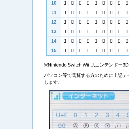
10









11









12









13









14









15









※Nintendo Switch,Wii U,ニン
パソコン等で閲覧する方のために上記テー
します。