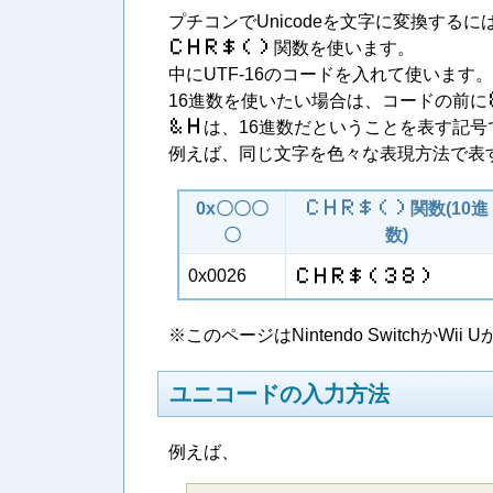
プチコンでUnicodeを文字に変換するに
C​H​R​$​(​)
関数を使います。
中にUTF-16のコードを入れて使います。
16進数を使いたい場合は、コードの前に
＆​H
は、16進数だということを表す記号
例えば、同じ文字を色々な表現方法で表
0x〇〇〇
C​H​R​$​(​)
関数(10進
〇
数)
0x0026
C​H​R​$​(​3​8​)
※このページはNintendo Switchか
ユニコードの入力方法
例えば、