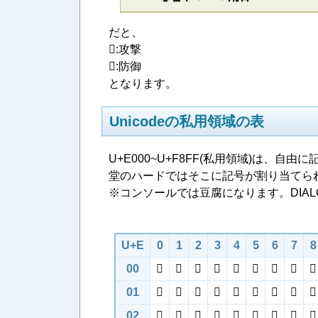
だと、
:攻撃
:防御
となります。
Unicodeの私用領域の表
U+E000~U+F8FF(私用領域)は
堂のハードではそこに記号が割り当てら
※コンソールでは豆腐になります。DIA
U+E
0
1
2
3
4
5
6
7
8
00









01









02








