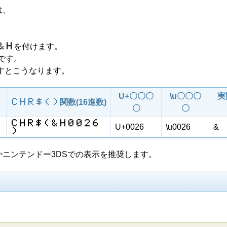
は、
＆​H
を付けます。
です。
すとこうなります。
U+〇〇〇
\u〇〇〇
実
C​H​R​$​(​)
関数(16進数)
〇
〇
C​H​R​$​(​＆​H​0​0​2​6​
U+0026
\u0026
&
)
Wii Uかニンテンドー3DSでの表示を推奨します。