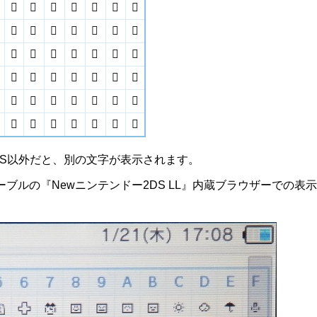










































テンドー3DS以外だと、別の文字が表示されます。
ブルの『Newニンテンドー2DS LL』内蔵ブラウザーでの表