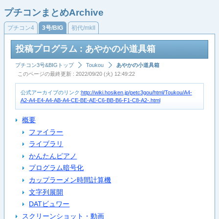
プチコンまとめArchive
プチコン4
3号/BIG
初代/mkII
投稿プログラム : あやかの小道具箱
プチコン3号&BIGトップ
Toukou
あやかの小道具箱
このページの最終更新 : 2022/09/20 (火) 12:49:22
公式アーカイブのリンク:
http://wiki.hosiken.jp/petc3gou/html/Toukou/A4-
A2-A4-E4-A4-AB-A4-CE-BE-AE-C6-BB-B6-F1-C8-A2-.html
概要
ファイラー
ライブラリ
かんたんピアノ
プログラム暗号化
カップラーメン時間計算機
文字列展開
DATビュワー
スクリーンショット・動画