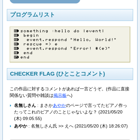
プログラムリスト
ｓ​ｏ​ｍ​ｅ​ｔ​ｈ​ｉ​ｎ​ｇ​ ​：​ｈ​ｅ​ｌ​ｌ​ｏ​ ​ｄ​ｏ​ ​｜​ｅ​ｖ​ｅ​ｎ​ｔ​｜
​ｂ​ｅ​ｇ​ｉ​ｎ
​ ​ｅ​ｖ​ｅ​ｎ​ｔ​．​ｒ​ｅ​ｓ​ｐ​ｏ​ｎ​ｄ​ ​”​Ｈ​ｅ​ｌ​ｌ​ｏ​，​ ​Ｗ​ｏ​ｒ​ｌ​ｄ​！​”
​ｒ​ｅ​ｓ​ｃ​ｕ​ｅ​ ​＝​＞​ ​ｅ
​ ​ｅ​ｖ​ｅ​ｎ​ｔ​．​ｒ​ｅ​ｓ​ｐ​ｏ​ｎ​ｄ​ ​”​Ｅ​ｒ​ｒ​ｏ​ｒ​！​ ​＃​｛​ｅ​｝​”
​ｅ​ｎ​ｄ
ｅ​ｎ​ｄ
CHECKER FLAG (ひとことコメント)
この作品に対するコメントがあれば一言どうぞ。(作品に直接
関係ない質問や雑談は
掲示板
へ)
名無しさん
: まさか
あやか
のページで言ってたピアノ作っ
たってこれのピアノのことじゃないよな？ (
2021/05/20
(木) 09:05:55
)
あやか
: 名無しさん氏 >> えへ (
2021/05/20 (木) 18:26:07
)