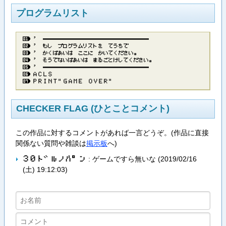
プログラムリスト
’​ ​─​─​─​─​─​─​─​─​─​─​─​─​─​─​─​─​─​─​─​─​─
’​ ​も​し​ ​プ​ロ​グ​ラ​ム​リ​ス​ト​を​ ​て​う​ち​で
’​ ​か​く​ば​あ​い​は​ ​こ​こ​に​ ​か​い​て​く​だ​さ​い​。
’​ ​そ​う​で​な​い​ば​あ​い​は​ ​ま​る​ご​と​け​し​て​く​だ​さ​い​。
’​ ​─​─​─​─​─​─​─​─​─​─​─​─​─​─​─​─​─​─​─​─​─
Ａ​Ｃ​Ｌ​Ｓ
Ｐ​Ｒ​Ｉ​Ｎ​Ｔ​”​Ｇ​Ａ​Ｍ​Ｅ​ ​Ｏ​Ｖ​Ｅ​Ｒ​”
CHECKER FLAG (ひとことコメント)
この作品に対するコメントがあれば一言どうぞ。(作品に直接
関係ない質問や雑談は
掲示板
へ)
: ゲームですら無いな (
2019/02/16
３​０​ト​゛​ル​ノ​ハ​゜​ン
(土) 19:12:03
)