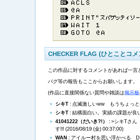
Ａ​Ｃ​Ｌ​Ｓ
＠​Ａ
Ｐ​Ｒ​Ｉ​Ｎ​Ｔ​”​ス​パ​ゲ​ッ​テ​ィ​ソ​
Ｗ​Ａ​Ｉ​Ｔ​ ​１
Ｇ​Ｏ​Ｔ​Ｏ​ ​＠​Ａ
CHECKER FLAG (ひとことコメ
この作品に対するコメントがあれば一言
バグ等の報告もここからお願いします。
(作品に直接関係ない質問や雑談は
掲示板
シキT
: 点滅激しいww もうちょっと
シキT
: 結構面白い。実績の課題が良い
41041222（だいき?!）
: >シキTさ
す!!! (
2016/08/19 (金) 00:37:00
)
WAN
: アイルー村を思い浮かべる D