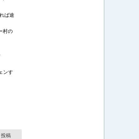
みれば途
ー村の
す
ェンす