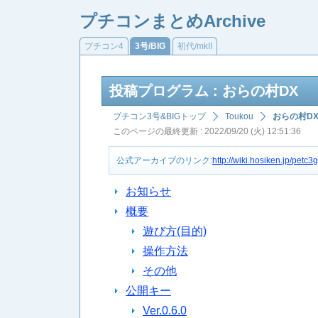
プチコンまとめArchive
プチコン4
3号/BIG
初代/mkII
投稿プログラム : おらの村DX
プチコン3号&BIGトップ
Toukou
おらの村D
このページの最終更新 : 2022/09/20 (火) 12:51:36
公式アーカイブのリンク:
http://wiki.hosiken.jp/pe
お知らせ
概要
遊び方(目的)
操作方法
その他
公開キー
Ver.0.6.0