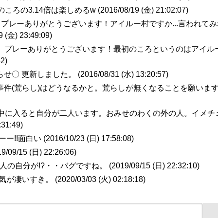
ころの3.14倍は楽しめるw (
2016/08/19 (金) 21:02:07
)
ん プレーありがとうございます！アイルー村ですか...言われて
9 (金) 23:49:09
)
5さん プレーありがとうございます！最初のころというのはアイル
52
)
らせ〇 更新しました。 (
2016/08/31 (水) 13:20:57
)
の事件(荒らし)はどうなるかと。荒らしが無くなることを願いま
の中に入ると自分が二人います。おみせのわくの外の人。イメチ
:31:49
)
ー!!面白い (
2016/10/23 (日) 17:58:08
)
9/09/15 (日) 22:26:06
)
人の自分が!?・・バグですね。 (
2019/09/15 (日) 22:32:10
)
気が凄いすき。 (
2020/03/03 (火) 02:18:18
)