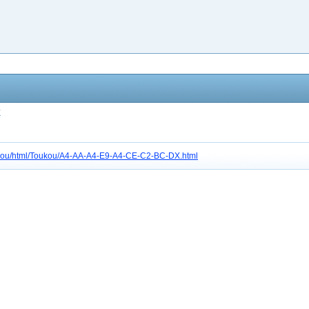
X
tc3gou/html/Toukou/A4-AA-A4-E9-A4-CE-C2-BC-DX.html