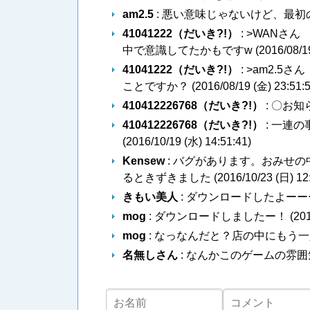
am2.5
: 悪い意味じゃないけど、最初の
41041222（だいき?!）
: >WANさ
中で意識してたかもですw (
2016/08/1
41041222（だいき?!）
: >am2.
ことですか？ (
2016/08/19 (金) 23:51:
410412226768（だいき?!）
: 〇お知
410412226768（だいき?!）
: 一連
(
2016/10/19 (水) 14:51:41
)
Kensew
: バグがあります。おみせ
るときずきました (
2016/10/23 (日) 12
きもい美人
: ダウンロードしたよーーー
mog
: ダウンロードしましたー！ (
201
mog
: なっなんだと？店の中にもう一
名無しさん
: なんかこのゲームの雰囲