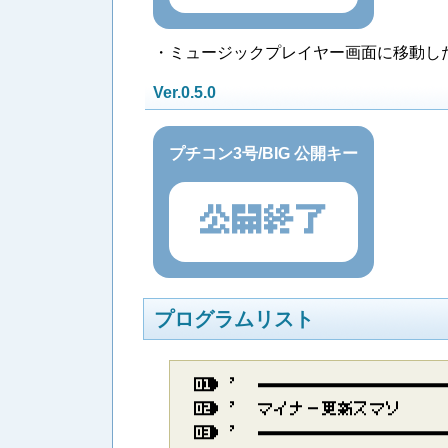
・ミュージックプレイヤー画面に移動し
Ver.0.5.0
プチコン3号/BIG 公開キー
公開終了
プログラムリスト
’​ ​─​─​─​─​─​─​─​─​─​─​─​─
’​ ​マ​イ​ナ​ー​更​新​ス​マ​ソ
’​ ​─​─​─​─​─​─​─​─​─​─​─​─