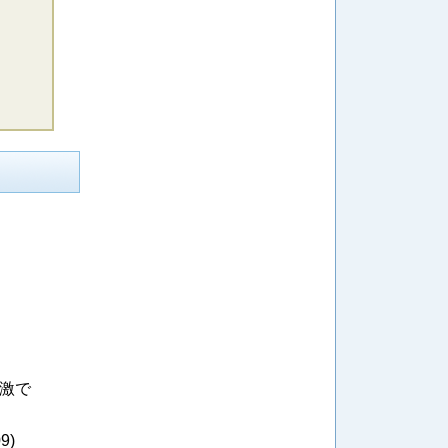
感激で
09
)