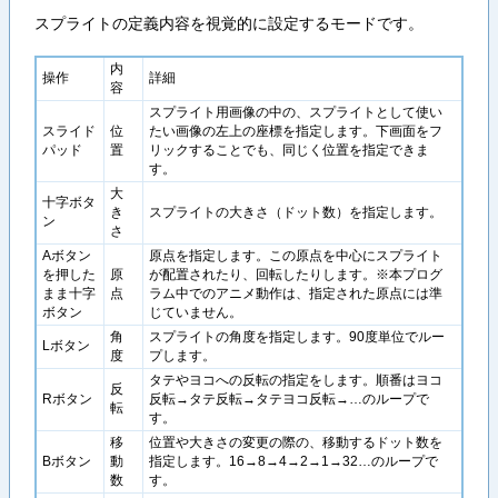
スプライトの定義内容を視覚的に設定するモードです。
内
操作
詳細
容
スプライト用画像の中の、スプライトとして使い
スライド
位
たい画像の左上の座標を指定します。下画面をフ
パッド
置
リックすることでも、同じく位置を指定できま
す。
大
十字ボタ
き
スプライトの大きさ（ドット数）を指定します。
ン
さ
Aボタン
原点を指定します。この原点を中心にスプライト
を押した
原
が配置されたり、回転したりします。※本プログ
まま十字
点
ラム中でのアニメ動作は、指定された原点には準
ボタン
じていません。
角
スプライトの角度を指定します。90度単位でルー
Lボタン
度
プします。
タテやヨコへの反転の指定をします。順番はヨコ
反
Rボタン
反転→タテ反転→タテヨコ反転→…のループで
転
す。
移
位置や大きさの変更の際の、移動するドット数を
Bボタン
動
指定します。16→8→4→2→1→32…のループで
数
す。