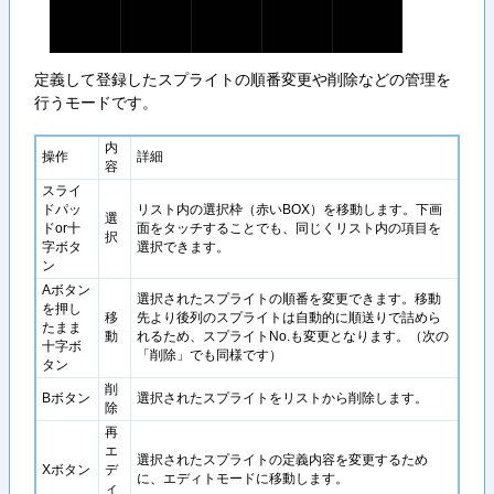
定義して登録したスプライトの順番変更や削除などの管理を
行うモードです。
内
操作
詳細
容
スライ
ドパッ
リスト内の選択枠（赤いBOX）を移動します。下画
選
ドor十
面をタッチすることでも、同じくリスト内の項目を
択
字ボタ
選択できます。
ン
Aボタン
選択されたスプライトの順番を変更できます。移動
を押し
移
先より後列のスプライトは自動的に順送りで詰めら
たまま
動
れるため、スプライトNo.も変更となります。（次の
十字ボ
「削除」でも同様です）
タン
削
Bボタン
選択されたスプライトをリストから削除します。
除
再
エ
選択されたスプライトの定義内容を変更するため
Xボタン
デ
に、エディトモードに移動します。
ィ