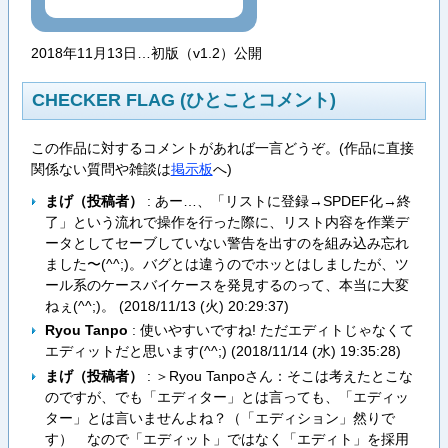
2018年11月13日…初版（v1.2）公開
CHECKER FLAG (ひとことコメント)
この作品に対するコメントがあれば一言どうぞ。(作品に直接
関係ない質問や雑談は
掲示板
へ)
まげ（投稿者）
: あー…、「リストに登録→SPDEF化→終
了」という流れで操作を行った際に、リスト内容を作業デ
ータとしてセーブしていない警告を出すのを組み込み忘れ
ました〜(^^;)。バグとは違うのでホッとはしましたが、ツ
ール系のケースバイケースを発見するのって、本当に大変
ねぇ(^^;)。 (
2018/11/13 (火) 20:29:37
)
Ryou Tanpo
: 使いやすいですね! ただエディトじゃなくて
エディットだと思います(^^;) (
2018/11/14 (水) 19:35:28
)
まげ（投稿者）
: ＞Ryou Tanpoさん：そこは考えたとこな
のですが、でも「エディター」とは言っても、「エディッ
ター」とは言いませんよね？（「エディション」然りで
す） なので「エディット」ではなく「エディト」を採用