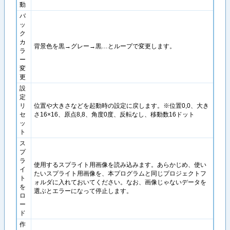
動
バ
ッ
ク
カ
背景色を黒→グレー→黒…とループで変更します。
ラ
ー
変
更
設
定
リ
位置や大きさなどを起動時の設定に戻します。※位置0,0、大き
セ
さ16×16、原点8,8、角度0度、反転なし、移動数16ドット
ッ
ト
ス
プ
ラ
使用するスプライト用画像を読み込みます。あらかじめ、使い
イ
たいスプライト用画像を、本プログラムと同じプロジェクトフ
ト
ォルダに入れておいてください。なお、画像じゃないデータを
を
選ぶとエラーになって停止します。
ロ
ー
ド
作