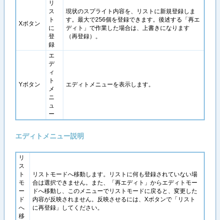
リ
ス
現状のスプライト内容を、リストに新規登録しま
ト
す。最大で256個を登録できます。後述する「再エ
Xボタン
に
ディト」で作業した場合は、上書きになります
登
（再登録）。
録
エ
デ
ィ
ト
Yボタン
エディトメニューを表示します。
メ
ニ
ュ
ー
エディトメニュー説明
リ
ス
ト
リストモードへ移動します。リストに何も登録されていない場
モ
合は選択できません。また、「再エディト」からエディトモー
ー
ドへ移動し、このメニューでリストモードに戻ると、変更した
ド
内容が反映されません。反映させるには、Xボタンで「リスト
へ
に再登録」してください。
移