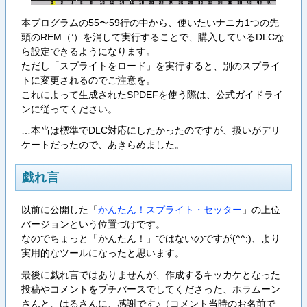
本プログラムの55〜59行の中から、使いたいナニカ1つの先
頭のREM（’）を消して実行することで、購入しているDLCな
ら設定できるようになります。
ただし「スプライトをロード」を実行すると、別のスプライ
トに変更されるのでご注意を。
これによって生成されたSPDEFを使う際は、公式ガイドライ
ンに従ってください。
…本当は標準でDLC対応にしたかったのですが、扱いがデリ
ケートだったので、あきらめました。
戯れ言
以前に公開した「
かんたん！スプライト・セッター
」の上位
バージョンという位置づけです。
なのでちょっと「かんたん！」ではないのですが(^^;)、より
実用的なツールになったと思います。
最後に戯れ言ではありませんが、作成するキッカケとなった
投稿やコメントをプチバースでしてくださった、ホラムーン
さんと、はるさんに、感謝です♪（コメント当時のお名前で