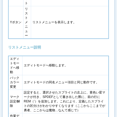
ト
リ
ス
ト
Yボタン
メ
リストメニューを表示します。
ニ
ュ
ー
リストメニュー説明
エディ
トモー
エディトモードへ移動します。
ドへ移
動
バック
カラー
エディトモードの同名メニュー項目と同じ動作です。
変更
設定すると、選択させたスプライトの左上に、黄色い星マ
マーク
ークが付き、SPDEFとして書き出した際に、前の行に
設定/解
REM（’）を追加します。これにより、定義したスプライ
除
トの区分けがわかりやすくなります（ここからここまでが
勇者、ここからは魔物…なんて感じで）
作業デ