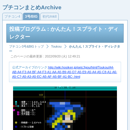
プチコンまとめArchive
プチコン4
3号/BIG
初代/mkII
投稿プログラム : かんたん！スプライト・ディ
レクター
プチコン3号&BIGトップ
Toukou
かんたん！スプライト・ディレクタ
ー
このページの最終更新 : 2022/09/20 (火) 12:49:21
公式アーカイブのリンク:
http://wiki.hosiken.jp/petc3gou/html/Toukou/A4-
AB-A4-F3-A4-BF-A4-F3-A1-AA-A5-B9-A5-D7-A5-E9-A5-A4-A5-C8-A1-A6-
A5-C7-A5-A3-A5-EC-A5-AF-A5-BF-A1-BC-.html