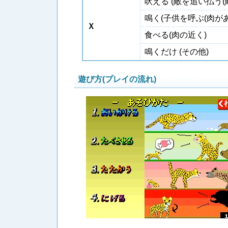
吠える (敵を追い払う(
鳴く(子供を呼ぶ(肉があ
Ｘ
食べる(肉の近く)
鳴くだけ (その他)
遊び方(プレイの流れ)