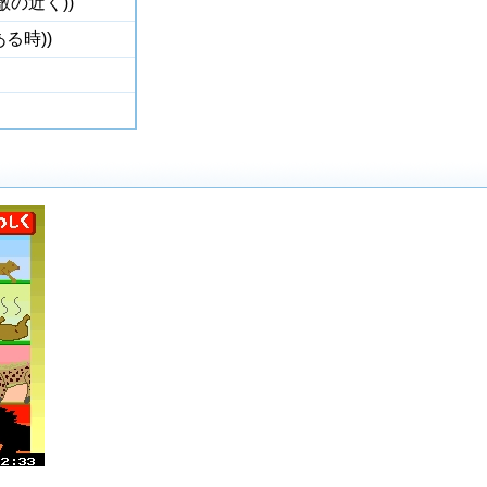
敵の近く))
る時))