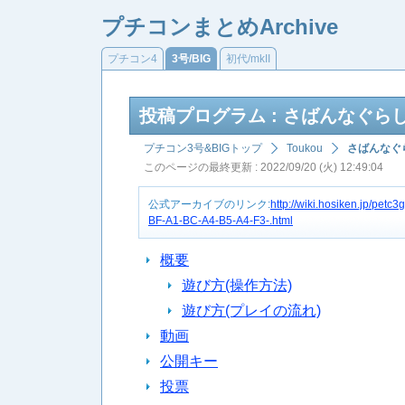
プチコンまとめArchive
プチコン4
3号/BIG
初代/mkII
投稿プログラム : さばんなぐら
プチコン3号&BIGトップ
Toukou
さばんなぐ
このページの最終更新 : 2022/09/20 (火) 12:49:04
公式アーカイブのリンク:
http://wiki.hosiken.jp/p
BF-A1-BC-A4-B5-A4-F3-.html
概要
遊び方(操作方法)
遊び方(プレイの流れ)
動画
公開キー
投票