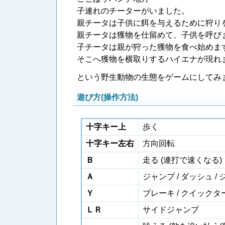
子連れのチーターがいました。
親チータは子供に餌を与えるために狩り
親チータは獲物を仕留めて、子供を呼び
子チータは親が狩った獲物を食べ始めま
そこへ獲物を横取りするハイエナが現れ
という野生動物の生態をゲームにしてみ
遊び方(操作方法)
十字キー上
歩く
十字キー左右
方向回転
Ｂ
走る (連打で速くなる)
Ａ
ジャンプ / ダッシュ 
Ｙ
ブレーキ / クイックタ
ＬＲ
サイドジャンプ