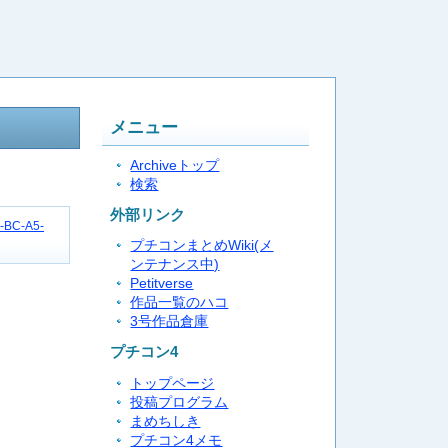
メニュー
Archiveトップ
検索
外部リンク
1-BC-A5-
プチコンまとめWiki(メ
ンテナンス中)
Petitverse
作品一覧のハコ
3号作品倉庫
プチコン4
トップページ
投稿プログラム
まめちしき
プチコン4メモ