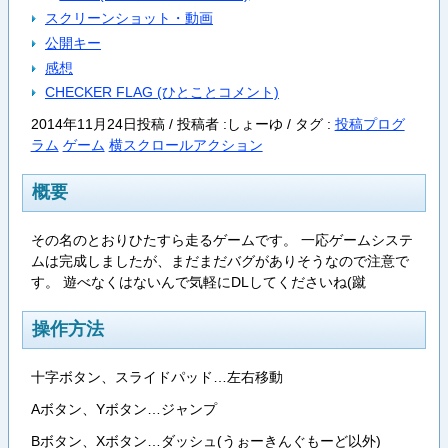
スクリーンショット・動画
公開キー
感想
CHECKER FLAG (ひとことコメント)
2014年11月24日投稿 / 投稿者 :しょーゆ /
タグ :
投稿プログ
ラム
ゲーム
横スクロールアクション
概要
その名のとおりひたすら走るゲームです。 一応ゲームシステ
ムは完成しましたが、まだまだバグがありそうなので注意で
す。 遊べなくはないんで気軽にDLしてくださいね(蹴
操作方法
十字ボタン、スライドパッド…左右移動
Aボタン、Yボタン…ジャンプ
Bボタン、Xボタン…ダッシュ(うぉーきんぐもーど以外)