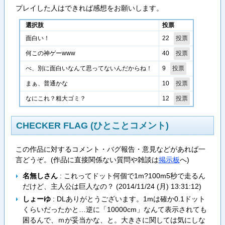
プレイした人はできれば感想をお願いします。
選択肢
投票
22
面白い！
40
何この神ゲーwww
9
べ、別に面白いなんて思ってないんだからね！
10
まぁ、普通かな
12
なにこれ？粗大ゴミ？
CHECKER FLAG (ひとことコメント)
この作品に対するコメント・バグ報告・意見などがあれば一
言どうぞ。(作品に直接関係ない質問や雑談は
掲示板
へ)
名無しさん
: これってドット何個で1m?100m5秒で走るん
だけど、主人公は巨人なの？ (
2014/11/24 (月) 13:31:12
)
しょーゆ
: DLありがとうございます。1mは確か0.1ドット
くらいだったかと…逆に「10000cm」なんて表示されても
困るんで、ｍが妥当かな、と。大きさに関しては気にしな