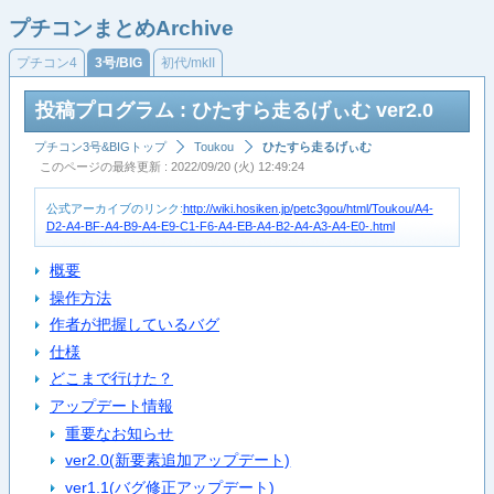
プチコンまとめArchive
プチコン4
3号/BIG
初代/mkII
投稿プログラム : ひたすら走るげぃむ ver2.0
プチコン3号&BIGトップ
Toukou
ひたすら走るげぃむ
このページの最終更新 : 2022/09/20 (火) 12:49:24
公式アーカイブのリンク:
http://wiki.hosiken.jp/petc3gou/html/Toukou/A4-
D2-A4-BF-A4-B9-A4-E9-C1-F6-A4-EB-A4-B2-A4-A3-A4-E0-.html
概要
操作方法
作者が把握しているバグ
仕様
どこまで行けた？
アップデート情報
重要なお知らせ
ver2.0(新要素追加アップデート)
ver1.1(バグ修正アップデート)