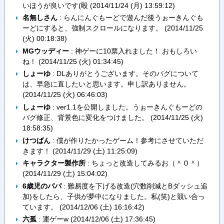
いほうが良いです(殴 (
2014/11/24 (月) 13:59:12
)
名無しさん
: らんにんぐもーどで遊んだ後うぉーきんぐも
ーどにすると、強制スクロールになります。 (
2014/11/25
(火) 00:18:38
)
MGウッディー
: 神ゲーに10票入れました！ おもしろい
ね！ (
2014/11/25 (火) 01:34:45
)
しょーゆ
: DLありがとうございます。そのバグについて
は、早急に直したいと思います。申し訳ありません。
(
2014/11/25 (火) 06:46:03
)
しょーゆ
: ver1.1を公開しました。うぉーきんぐもーどの
バグ修正、背景色に変化をつけました。 (
2014/11/25 (火)
18:58:35
)
けつばん
: 僕が作りたかったゲーム！参考にさせていただ
きます！ (
2014/11/29 (土) 11:25:09
)
キャラクター製作所
: ちょっと改造してみるお（＾Ｏ＾）
(
2014/11/29 (土) 15:04:02
)
6歳児のパパ
: 難易度を下げる改造(穴数削減とBダッシュ追
加)をしたら、子供が夢中になりました。私(笑)と競い合っ
ています。 (
2014/12/06 (土) 16:16:42
)
六孤
: 運ゲーw (
2014/12/06 (土) 17:36:45
)