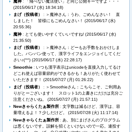
魔神
: 「飛べない魔法使い」と同じ公開キーですよ・・・
(
2015/06/17 (水) 18:34:18
)
まげ（投稿者）
: ＞魔神さん：うわ、ごめんなさい！ 直
しました！ 皆様にもごめんなさい！ (
2015/06/17 (水)
20:55:36
)
魔神
: とても使いやすくていいですね! (
2015/06/17 (水)
21:35:50
)
まげ（投稿者）
: ＞魔神さん：どーもお手数をおかけしま
した。バンバン使って、漢字ライフをエンジョイしてくだ
さい♪(^^) (
2015/06/17 (水) 22:28:17
)
Smoothie
: いつも漢字表示はunicodeを直接入力してるけ
どこれ使えば容量節約ができるかも！ありがたく使わせて
いただきます！ (
2015/07/27 (月) 01:26:22
)
まげ（投稿者）
: ＞Smoothieさん：こちらこそ、ご利用あ
りがとーございます！ スロット1の上書きにだけは充分ご
注意くださいね。 (
2015/07/27 (月) 21:57:11
)
Newきゃらくたぁ製作所
: 文字数は減るけど、漢字は、容
量増えるよ！？少しだけど。 (
2015/07/28 (火) 11:17:14
)
Newきゃらくたぁ製作所
: あ、別にまげさんのプログラム
は悪くないです。誤解を招くといけないので一応。連投す