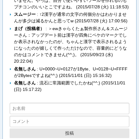
いません。やっぱ、自分で使いやすいツールを作れるのも
プチコンのいいとこですよね。 (
2015/07/28 (火) 11:18:53
)
スムージー
: ↑2漢字が通常の文字の何個分かはわかりませ
んが多少は減るかんと思ってw (
2015/07/28 (火) 17:00:56
)
まげ（投稿者）
: ＞ewきゃらくたぁ製作所さん＆スムージ
ーさん：アップデート前は漢字が四角にペケのマークでし
か表示されなかったのが、ちゃんと漢字で表示されるよう
になったのが嬉しくて作っただけなので、容量的にどうな
のかはコメントできません(^^;)。 (
2015/09/23 (水)
20:22:04
)
名無しさん
: U+0000~U+0127が1Byte、U+0128~U+FFFF
が2Bytesですよね(^^;) (
2015/11/01 (日) 15:16:32
)
名無しさん
: 流石に常識範囲でしたかね(^^;) (
2015/11/01
(日) 15:17:22
)