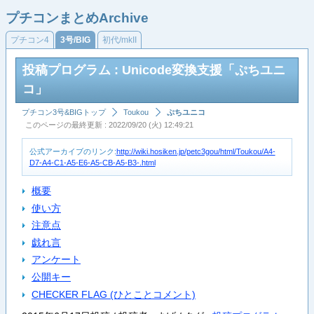
プチコンまとめArchive
プチコン4
3号/BIG
初代/mkII
投稿プログラム : Unicode変換支援「ぷちユニ
コ」
プチコン3号&BIGトップ
Toukou
ぷちユニコ
このページの最終更新 : 2022/09/20 (火) 12:49:21
公式アーカイブのリンク:
http://wiki.hosiken.jp/petc3gou/html/Toukou/A4-
D7-A4-C1-A5-E6-A5-CB-A5-B3-.html
概要
使い方
注意点
戯れ言
アンケート
公開キー
CHECKER FLAG (ひとことコメント)