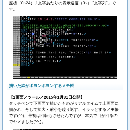
座標（0~24）,1文字あたりの表示速度（0~）,”文字列”」で
す。
描いた絵がボヨンボヨンするメモ帳
【1画面／ツール／2015年1月31日公開】
タッチペンで下画面で描いたものがリアルタイムで上画面に
描かれ、そして拡大・縮小を繰り返す、イラッとするメモ帳
です(^^)。最初は回転もさせたんですが、本気で目が回るの
でヤメました(^^;)。