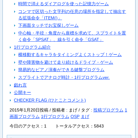
時間で消えるダイアログを使った記憶力ゲーム
コンマで区切った文字列の任意の場所を指定して抽出す
る拡張命令「ITEM()」
下画面タッチでお宝探しゲーム
中心軸・半径・角度から座標を求めて、スプライトを置
く命令「SPSAT」、線を引く命令「GSAT」
1行プログラム紹介
横移動するキャラをタイミングよくストップ！ゲーム
壁や障害物を避けて走り続けるドライブ・ゲーム
簡易的なピアノ演奏ができる鍵盤プログラム
スプライトでアナログ時計・1行プログラムver.
戯れ言
公開キー
CHECKER FLAG (ひとことコメント)
2015年1月20日投稿 / 投稿者 : まげ /
タグ :
投稿プログラム
1
画面プログラム
1行プログラム
OSP
まげ
今日のアクセス：1 トータルアクセス：5843