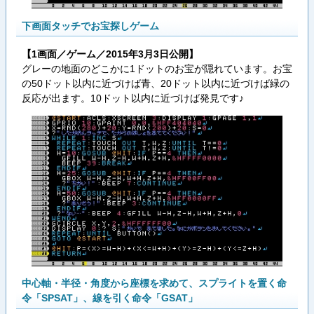
下画面タッチでお宝探しゲーム
【1画面／ゲーム／2015年3月3日公開】
グレーの地面のどこかに1ドットのお宝が隠れています。お宝
の50ドット以内に近づけば青、20ドット以内に近づけば緑の
反応が出ます。10ドット以内に近づけば発見です♪
中心軸・半径・角度から座標を求めて、スプライトを置く命
令「SPSAT」、線を引く命令「GSAT」