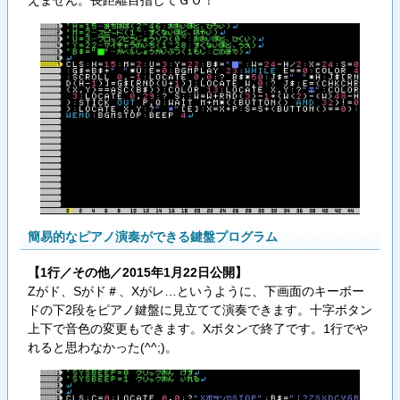
えません。長距離目指してＧＯ！
簡易的なピアノ演奏ができる鍵盤プログラム
【1行／その他／2015年1月22日公開】
Zがド、Sがド＃、Xがレ…というように、下画面のキーボー
ドの下2段をピアノ鍵盤に見立てて演奏できます。十字ボタン
上下で音色の変更もできます。Xボタンで終了です。1行でや
れると思わなかった(^^;)。