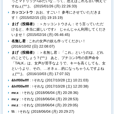
っとマトリック○みたいな…って、思えばこれも古い例えで
すねぇ(^^;)。 (
2015/01/26 (月) 22:26:33
)
カッコントウ
: おお、すごい！ 参考にさせていただきま
す！ (
2015/02/15 (日) 19:15:19
)
まげ（投稿者）
: ＞カッコントウさん：そう言っていただ
けると、本当に嬉しいです♪ じゃんじゃん利用してくださ
いませ！ (
2015/02/16 (月) 05:46:45
)
名無し君
: これの女声の奴も作ってください！
(
2016/10/02 (日) 22:08:07
)
まげ（投稿者）
: ＞名無し君：「これ」というのは、どれ
のことでしょう？(^^;) あと、プチコン3号の音声命令
「TALK」は、女声が苦手なようで、キーを高くしても、女
というより、その、…オネェ…的になっちゃうんですよね
ぇ(^^;)。 (
2016/10/03 (月) 17:07:32
)
&hff00efff
: ↑それな (
2017/10/28 (土) 10:21:03
)
&hff00efff
: ↑それな (
2017/10/28 (土) 12:20:38
)
mr.x
: ↑それな (
2018/06/04 (月) 20:28:36
)
mr.y
: ↑それな (
2018/06/04 (月) 20:28:53
)
mr.z
: ↑それな (
2018/06/04 (月) 20:29:05
)
\\\
: ↑それな (
2018/06/04 (月) 20:29:27
)