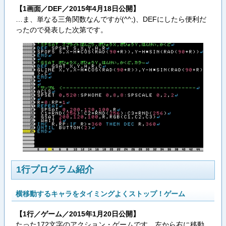
【1画面／DEF／2015年4月18日公開】
…ま、単なる三角関数なんですが(^^;)、DEFにしたら便利だ
ったので発表した次第です。
1行プログラム紹介
横移動するキャラをタイミングよくストップ！ゲーム
【1行／ゲーム／2015年1月20日公開】
たった172文字のアクション・ゲームです。左から右に移動