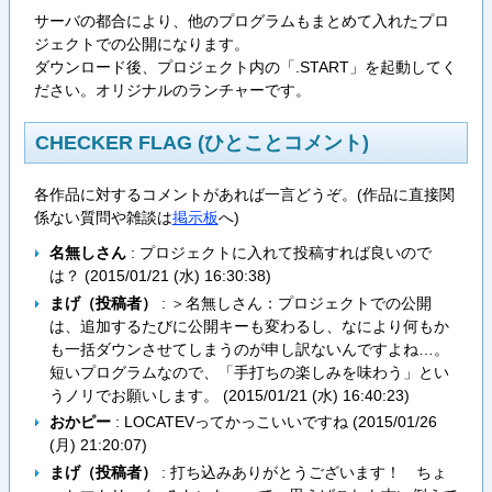
サーバの都合により、他のプログラムもまとめて入れたプロ
ジェクトでの公開になります。
ダウンロード後、プロジェクト内の「.START」を起動してく
ださい。オリジナルのランチャーです。
CHECKER FLAG (ひとことコメント)
各作品に対するコメントがあれば一言どうぞ。(作品に直接関
係ない質問や雑談は
掲示板
へ)
名無しさん
: プロジェクトに入れて投稿すれば良いので
は？ (
2015/01/21 (水) 16:30:38
)
まげ（投稿者）
: ＞名無しさん：プロジェクトでの公開
は、追加するたびに公開キーも変わるし、なにより何もか
も一括ダウンさせてしまうのが申し訳ないんですよね…。
短いプログラムなので、「手打ちの楽しみを味わう」とい
うノリでお願いします。 (
2015/01/21 (水) 16:40:23
)
おかピー
: LOCATEVってかっこいいですね (
2015/01/26
(月) 21:20:07
)
まげ（投稿者）
: 打ち込みありがとうございます！ ちょ