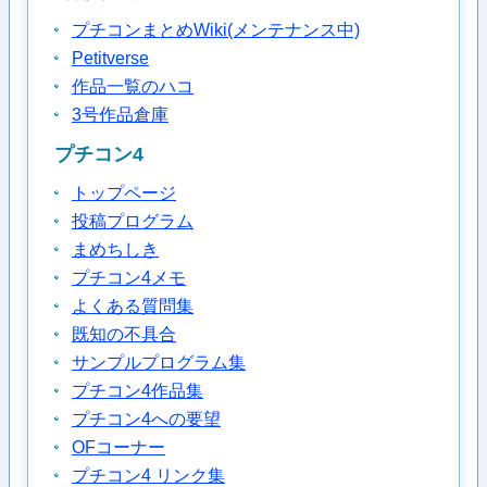
プチコンまとめWiki(メンテナンス中)
Petitverse
作品一覧のハコ
3号作品倉庫
プチコン4
トップページ
投稿プログラム
まめちしき
プチコン4メモ
よくある質問集
既知の不具合
サンプルプログラム集
プチコン4作品集
プチコン4への要望
OFコーナー
プチコン4 リンク集