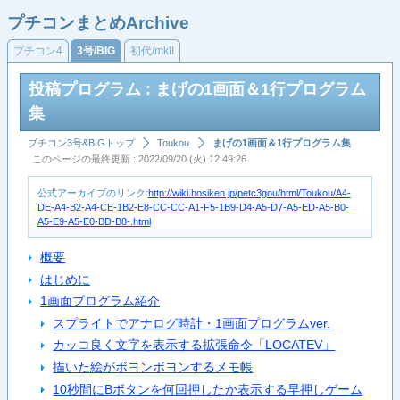
プチコンまとめArchive
プチコン4
3号/BIG
初代/mkII
投稿プログラム : まげの1画面＆1行プログラム
集
プチコン3号&BIGトップ
Toukou
まげの1画面＆1行プログラム集
このページの最終更新 : 2022/09/20 (火) 12:49:26
公式アーカイブのリンク:
http://wiki.hosiken.jp/petc3gou/html/Toukou/A4-
DE-A4-B2-A4-CE-1B2-E8-CC-CC-A1-F5-1B9-D4-A5-D7-A5-ED-A5-B0-
A5-E9-A5-E0-BD-B8-.html
概要
はじめに
1画面プログラム紹介
スプライトでアナログ時計・1画面プログラムver.
カッコ良く文字を表示する拡張命令「LOCATEV」
描いた絵がボヨンボヨンするメモ帳
10秒間にBボタンを何回押したか表示する早押しゲーム