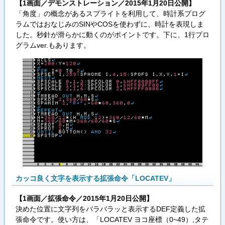
【1画面／デモンストレーション／2015年1月20日公開】
「角度」の概念があるスプライトを利用して、時計系プログ
ラムではおなじみのSINやCOSを使わずに、時計を表現しま
した。秒針が滑らかに動くのがポイントです。下に、1行プロ
グラムver.もあります。
カッコ良く文字を表示する拡張命令「LOCATEV」
【1画面／拡張命令／2015年1月20日公開】
決めた位置に文字列をバラバラッと表示するDEF定義した拡
張命令です。使い方は、「LOCATEV ヨコ座標（0~49）,タテ