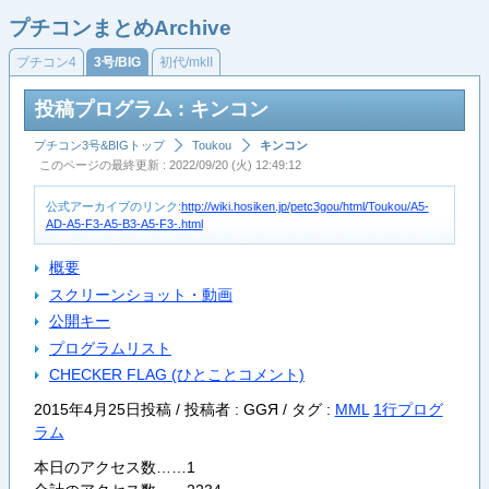
プチコンまとめArchive
プチコン4
3号/BIG
初代/mkII
投稿プログラム : キンコン
プチコン3号&BIGトップ
Toukou
キンコン
このページの最終更新 : 2022/09/20 (火) 12:49:12
公式アーカイブのリンク:
http://wiki.hosiken.jp/petc3gou/html/Toukou/A5-
AD-A5-F3-A5-B3-A5-F3-.html
概要
スクリーンショット・動画
公開キー
プログラムリスト
CHECKER FLAG (ひとことコメント)
2015年4月25日投稿 / 投稿者 : GGЯ /
タグ :
MML
1行プログ
ラム
本日のアクセス数……1