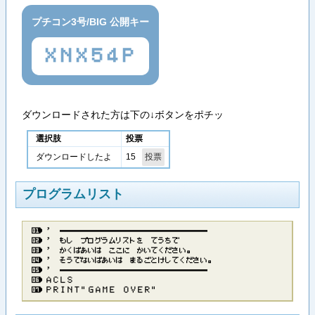
プチコン3号/BIG 公開キー
XNX54P
ダウンロードされた方は下の↓ボタンをポチッ
選択肢
投票
15
ダウンロードしたよ
プログラムリスト
’​ ​─​─​─​─​─​─​─​─​─​─​─​─​─​─​─​─​─​─​─​─​─
’​ ​も​し​ ​プ​ロ​グ​ラ​ム​リ​ス​ト​を​ ​て​う​ち​で
’​ ​か​く​ば​あ​い​は​ ​こ​こ​に​ ​か​い​て​く​だ​さ​い​。
’​ ​そ​う​で​な​い​ば​あ​い​は​ ​ま​る​ご​と​け​し​て​く​だ​さ​い​。
’​ ​─​─​─​─​─​─​─​─​─​─​─​─​─​─​─​─​─​─​─​─​─
Ａ​Ｃ​Ｌ​Ｓ
Ｐ​Ｒ​Ｉ​Ｎ​Ｔ​”​Ｇ​Ａ​Ｍ​Ｅ​ ​Ｏ​Ｖ​Ｅ​Ｒ​”