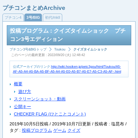
プチコンまとめArchive
プチコン4
3号/BIG
初代/mkII
投稿プログラム : クイズタイムショック プチ
コン3号エディション
プチコン3号&BIGトップ
Toukou
クイズタイムショック
このページの最終更新 : 2022/09/20 (火) 12:48:42
公式アーカイブのリンク:
http://wiki.hosiken.jp/petc3gou/html/Toukou/A5-
AF-A5-A4-A5-BA-A5-BF-A5-A4-A5-E0-A5-B7-A5-E7-A5-C3-A5-AF-.html
概要
遊び方
スクリーンショット・動画
公開キー
CHECKER FLAG (ひとことコメント)
2019年10月5日投稿 / 2019年10月7日更新 / 投稿者 : 塩昆布 /
タグ :
投稿プログラム
ゲーム
クイズ