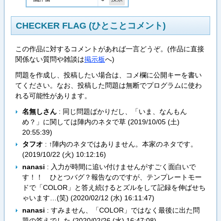
CHECKER FLAG (ひとことコメント)
この作品に対するコメントがあれば一言どうぞ。(作品に直接
関係ない質問や雑談は
掲示板
へ)
問題を作成し、投稿したい場合は、コメ欄に公開キーを書い
てください。なお、投稿した問題は無断でプログラムに使わ
れる可能性があります。
名無しさん
: 同じ問題ばかりだし、「いま、なんもん
め？」に関しては陣内のネタで草 (
2019/10/05 (土)
20:55:39
)
タフオ
: ↑陣内のネタではありません。本家のネタです。
(
2019/10/22 (火) 10:12:16
)
nanasi
: 入力が時間に追い付けませんがすごく面白いで
す！！ ひとつバグ？報告なのですが、テンプレートモー
ドで「COLOR」と答え続けるとズルをして記録を伸ばせち
ゃいます…(笑) (
2020/02/12 (水) 16:11:47
)
nanasi
: すみません、「COLOR」ではなく最後に出た問
題の答えでした (
2020/02/26 (水) 16:47:08
)