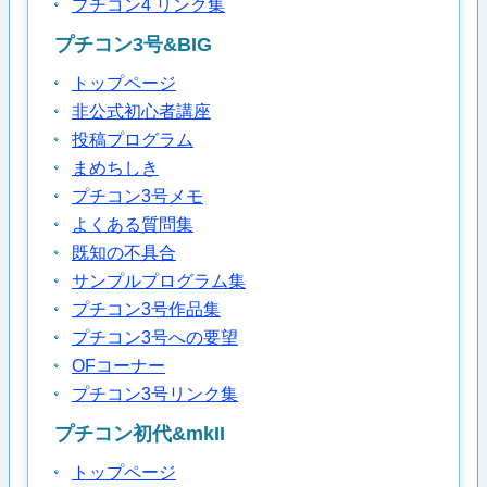
プチコン4 リンク集
プチコン3号&BIG
トップページ
非公式初心者講座
投稿プログラム
まめちしき
プチコン3号メモ
よくある質問集
既知の不具合
サンプルプログラム集
プチコン3号作品集
プチコン3号への要望
OFコーナー
プチコン3号リンク集
プチコン初代&mkII
トップページ