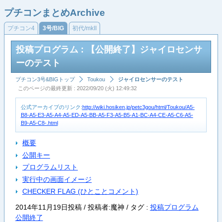
プチコンまとめArchive
プチコン4
3号/BIG
初代/mkII
投稿プログラム : 【公開終了】ジャイロセンサ
ーのテスト
プチコン3号&BIGトップ
Toukou
ジャイロセンサーのテスト
このページの最終更新 : 2022/09/20 (火) 12:49:32
公式アーカイブのリンク:
http://wiki.hosiken.jp/petc3gou/html/Toukou/A5-
B8-A5-E3-A5-A4-A5-ED-A5-BB-A5-F3-A5-B5-A1-BC-A4-CE-A5-C6-A5-
B9-A5-C8-.html
概要
公開キー
プログラムリスト
実行中の画面イメージ
CHECKER FLAG (ひとことコメント)
2014年11月19日投稿 / 投稿者:魔神 /
タグ :
投稿プログラム
公開終了