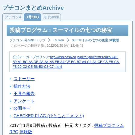
プチコンまとめArchive
プチコン4
3号/BIG
初代/mkII
投稿プログラム : スーマイルの七つの秘宝
プチコン3号&BIGトップ
Toukou
スーマイルの七つの秘宝 体験版
このページの最終更新 : 2022/09/20 (火) 12:48:48
公式アーカイブのリンク:
http://wiki.hosiken.jp/petc3gou/html/Toukou/A5-
B9-A1-BC-A5-DE-A5-A4-A5-EB-A4-CE-BC-B7-A4-C4-A4-CE-C8-EB-CA-
F5-20-C2-CE-B8-B3-C8-C7-.html
ストーリー
操作方法
不具合報告
アンケート
公開キー
CHECKER FLAG (ひとことコメント)
2017年1月9日投稿 / 投稿者 : 松元 大 /
タグ :
投稿プログラム
RPG
体験版