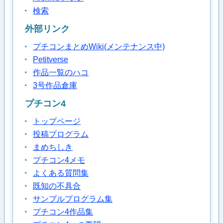
検索
外部リンク
プチコンまとめWiki(メンテナンス中)
Petitverse
作品一覧のハコ
3号作品倉庫
プチコン4
トップページ
投稿プログラム
まめちしき
プチコン4メモ
よくある質問集
既知の不具合
サンプルプログラム集
プチコン4作品集