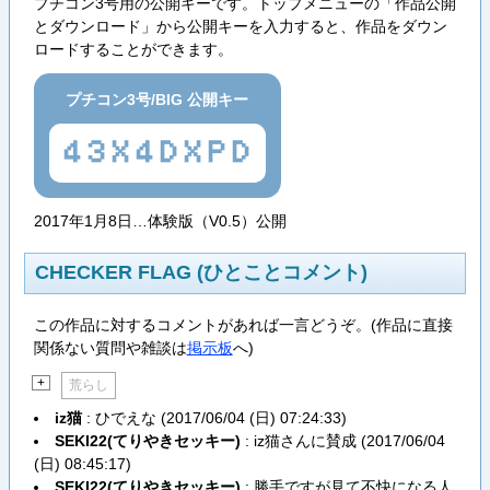
プチコン3号用の公開キーです。トップメニューの「作品公開
とダウンロード」から公開キーを入力すると、作品をダウン
ロードすることができます。
プチコン3号/BIG 公開キー
43X4DXPD
2017年1月8日…体験版（V0.5）公開
CHECKER FLAG (ひとことコメント)
この作品に対するコメントがあれば一言どうぞ。(作品に直接
関係ない質問や雑談は
掲示板
へ)
+
荒らし
iz猫
: ひでえな (
2017/06/04 (日) 07:24:33
)
SEKI22(てりやきセッキー)
: iz猫さんに賛成 (
2017/06/04
(日) 08:45:17
)
SEKI22(てりやきセッキー)
: 勝手ですが見て不快になる人