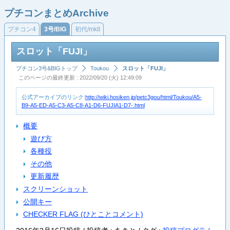
プチコンまとめArchive
プチコン4
3号/BIG
初代/mkII
スロット「FUJI」
プチコン3号&BIGトップ
Toukou
スロット「FUJI」
このページの最終更新 : 2022/09/20 (火) 12:49:09
公式アーカイブのリンク:
http://wiki.hosiken.jp/petc3gou/html/Toukou/A5-
B9-A5-ED-A5-C3-A5-C8-A1-D6-FUJIA1-D7-.html
概要
遊び方
各種役
その他
更新履歴
スクリーンショット
公開キー
CHECKER FLAG (ひとことコメント)