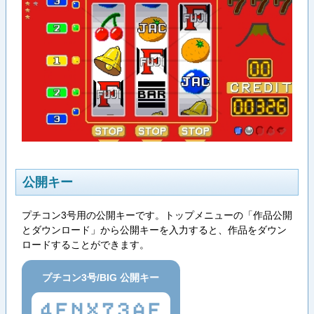
公開キー
プチコン3号用の公開キーです。トップメニューの「作品公開
とダウンロード」から公開キーを入力すると、作品をダウン
ロードすることができます。
プチコン3号/BIG 公開キー
4ENX73AE