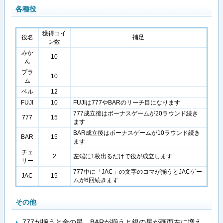
各種役
獲得コイ
役名
補足
ン数
みか
10
ん
プラ
10
ム
ベル
12
FUJI
10
FUJIは777やBARのリーチ目になります
777成立後はボーナスゲームが20ラウンド続き
777
15
ます
BAR成立後はボーナスゲームが10ラウンド続き
BAR
15
ます
チェ
2
左端に1枚出るだけで役が成立します
リー
777中に「JAC」の文字のコマが揃うとJACゲー
JAC
15
ムが6回続きます
その他
777が揃うと金の星、BARが揃うと銀の星が画面左に増え