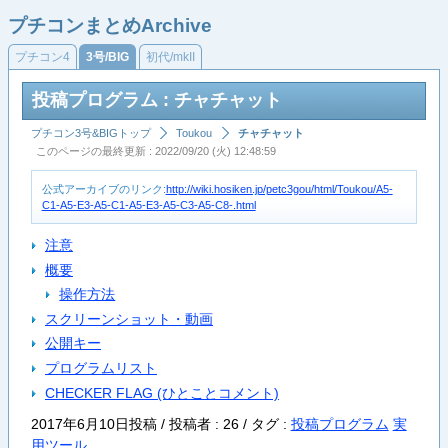
プチコンまとめArchive
プチコン4
3号/BIG
初代/mkII
投稿プログラム : チャチャット
プチコン3号&BIGトップ
Toukou
チャチャット
このページの最終更新 : 2022/09/20 (火) 12:48:59
公式アーカイブのリンク:
http://wiki.hosiken.jp/petc3gou/html/Toukou/A5-
C1-A5-E3-A5-C1-A5-E3-A5-C3-A5-C8-.html
注意
概要
操作方法
スクリーンショット・動画
公開キー
プログラムリスト
CHECKER FLAG (ひとことコメント)
2017年6月10日投稿 / 投稿者 : 26 /
タグ :
投稿プログラム
実
用ツール