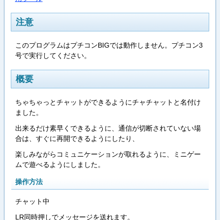
注意
このプログラムはプチコンBIGでは動作しません。プチコン3
号で実行してください。
概要
ちゃちゃっとチャットができるようにチャチャットと名付け
ました。
出来るだけ素早くできるように、通信が切断されていない場
合は、すぐに再開できるようにしたり、
楽しみながらコミュニケーションが取れるように、ミニゲー
ムで遊べるようにしました。
操作方法
チャット中
LR同時押しでメッセージを送れます。