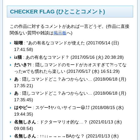
CHECKER FLAG (ひとことコメント)
この作品に対するコメントがあれば一言どうぞ。(作品に直接
関係ない質問や雑談は
掲示板
へ)
味噌
: “あの有名なコマンドが使えた (
2017/05/14 (日)
17:41:58
)
iz猫
: あの有名なコマンド？ (
2017/05/16 (火) 20:38:28
)
だいき?!
: 隠しコマンドのモードがカオスすぎて?!ってな
ったwでも慣れたら楽しい (
2017/05/17 (水) 16:51:29
)
あ
: 隠しコマンドどこ？みつからない… (
2018/06/18 (月)
17:35:21
)
あ
: 隠しコマンドどこ？みつからない… (
2018/06/18 (月)
17:35:45
)
はやピー
: スゲー❗ヤバいサイコー😃⤴⤴ (
2018/08/15 (水)
19:44:35
)
名無しさん
: ドクターマリオ的な…？ (
2021/01/13 (水)
09:08:54
)
名無しさん
: ↑↑↓↓←→←→BAかな？ (
2021/01/13 (水)