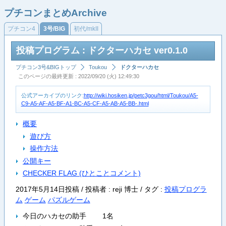
プチコンまとめArchive
プチコン4
3号/BIG
初代/mkII
投稿プログラム : ドクターハカセ ver0.1.0
プチコン3号&BIGトップ
Toukou
ドクターハカセ
このページの最終更新 : 2022/09/20 (火) 12:49:30
公式アーカイブのリンク:
http://wiki.hosiken.jp/petc3gou/html/Toukou/A5-
C9-A5-AF-A5-BF-A1-BC-A5-CF-A5-AB-A5-BB-.html
概要
遊び方
操作方法
公開キー
CHECKER FLAG (ひとことコメント)
2017年5月14日投稿 / 投稿者 : reji 博士 /
タグ :
投稿プログラ
ム
ゲーム
パズルゲーム
今日のハカセの助手 1名