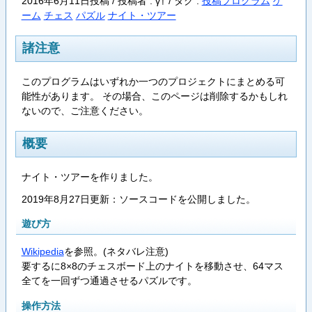
2016年6月11日投稿 / 投稿者 : γ† /
タグ :
投稿プログラム
ゲ
ーム
チェス
パズル
ナイト・ツアー
諸注意
このプログラムはいずれか一つのプロジェクトにまとめる可
能性があります。 その場合、このページは削除するかもしれ
ないので、ご注意ください。
概要
ナイト・ツアーを作りました。
2019年8月27日更新：ソースコードを公開しました。
遊び方
Wikipedia
を参照。(ネタバレ注意)
要するに8×8のチェスボード上のナイトを移動させ、64マス
全てを一回ずつ通過させるパズルです。
操作方法