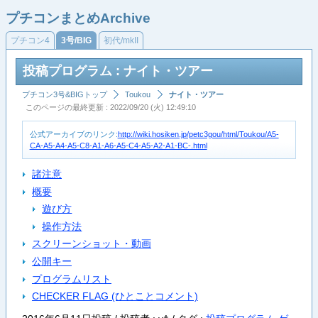
プチコンまとめArchive
プチコン4
3号/BIG
初代/mkII
投稿プログラム : ナイト・ツアー
プチコン3号&BIGトップ
Toukou
ナイト・ツアー
このページの最終更新 : 2022/09/20 (火) 12:49:10
公式アーカイブのリンク:
http://wiki.hosiken.jp/petc3gou/html/Toukou/A5-
CA-A5-A4-A5-C8-A1-A6-A5-C4-A5-A2-A1-BC-.html
諸注意
概要
遊び方
操作方法
スクリーンショット・動画
公開キー
プログラムリスト
CHECKER FLAG (ひとことコメント)