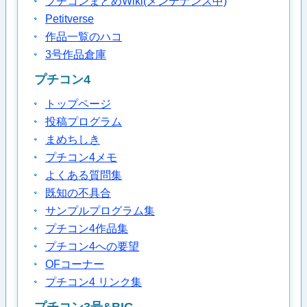
プチコンまとめWiki(メンテナンス中)
Petitverse
作品一覧のハコ
3号作品倉庫
プチコン4
トップページ
投稿プログラム
まめちしき
プチコン4メモ
よくある質問集
既知の不具合
サンプルプログラム集
プチコン4作品集
プチコン4への要望
OFコーナー
プチコン4 リンク集