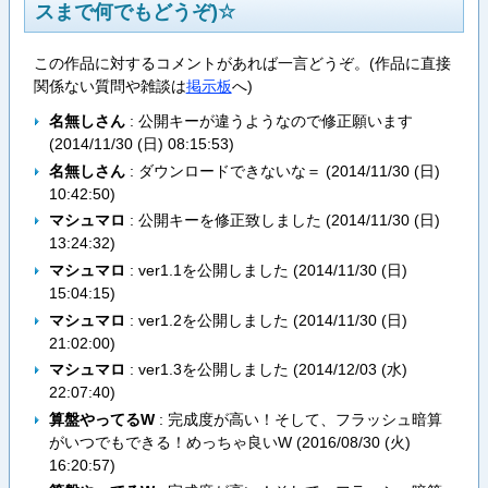
スまで何でもどうぞ)☆
この作品に対するコメントがあれば一言どうぞ。(作品に直接
関係ない質問や雑談は
掲示板
へ)
名無しさん
: 公開キーが違うようなので修正願います
(
2014/11/30 (日) 08:15:53
)
名無しさん
: ダウンロードできないな＝ (
2014/11/30 (日)
10:42:50
)
マシュマロ
: 公開キーを修正致しました (
2014/11/30 (日)
13:24:32
)
マシュマロ
: ver1.1を公開しました (
2014/11/30 (日)
15:04:15
)
マシュマロ
: ver1.2を公開しました (
2014/11/30 (日)
21:02:00
)
マシュマロ
: ver1.3を公開しました (
2014/12/03 (水)
22:07:40
)
算盤やってるW
: 完成度が高い！そして、フラッシュ暗算
がいつでもできる！めっちゃ良いW (
2016/08/30 (火)
16:20:57
)