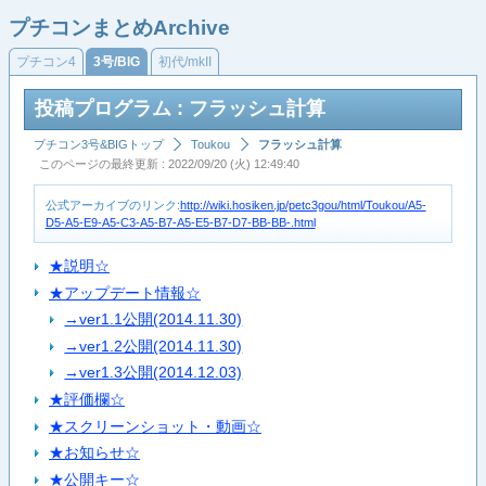
プチコンまとめArchive
プチコン4
3号/BIG
初代/mkII
投稿プログラム : フラッシュ計算
プチコン3号&BIGトップ
Toukou
フラッシュ計算
このページの最終更新 : 2022/09/20 (火) 12:49:40
公式アーカイブのリンク:
http://wiki.hosiken.jp/petc3gou/html/Toukou/A5-
D5-A5-E9-A5-C3-A5-B7-A5-E5-B7-D7-BB-BB-.html
★説明☆
★アップデート情報☆
→ver1.1公開(2014.11.30)
→ver1.2公開(2014.11.30)
→ver1.3公開(2014.12.03)
★評価欄☆
★スクリーンショット・動画☆
★お知らせ☆
★公開キー☆