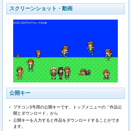
スクリーンショット・動画
公開キー
プチコン3号用の公開キーです。トップメニューの「作品公
開とダウンロード」から
公開キーを入力すると作品をダウンロードすることができ
ます。