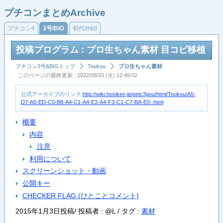
プチコンまとめArchive
プチコン4
3号/BIG
初代/mkII
投稿プログラム : プロ生ちゃん素材 目コピ移植
プチコン3号&BIGトップ
Toukou
プロ生ちゃん素材
このページの最終更新 : 2022/09/20 (火) 12:49:02
公式アーカイブのリンク:
http://wiki.hosiken.jp/petc3gou/html/Toukou/A5-
D7-A5-ED-C0-B8-A4-C1-A4-E3-A4-F3-C1-C7-BA-E0-.html
概要
内容
注意
利用について
スクリーンショット・動画
公開キー
CHECKER FLAG (ひとことコメント)
2015年1月3日投稿/ 投稿者 : @L /
タグ :
素材