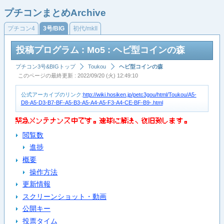
プチコンまとめArchive
プチコン4
3号/BIG
初代/mkII
投稿プログラム : Mo5 : ヘビ型コインの森
プチコン3号&BIGトップ
Toukou
ヘビ型コインの森
このページの最終更新 : 2022/09/20 (火) 12:49:10
公式アーカイブのリンク:
http://wiki.hosiken.jp/petc3gou/html/Toukou/A5-
D8-A5-D3-B7-BF-A5-B3-A5-A4-A5-F3-A4-CE-BF-B9-.html
緊​急​メ​ン​テ​ナ​ン​ス​中​で​す​。​速​球​に​解​決​、​復​旧​致​し​ま​す​。
閲覧数
進捗
概要
操作方法
更新情報
スクリーンショット・動画
公開キー
投票タイム