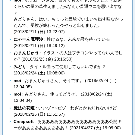
Moi
: ホラムーンさん、自分でもタイトル考えたとき新芽
くらいの量の草生えましたwなんか普通ウニを思い出すな
ァ…
みどりさん、はい。ちょっと受験でいまいち出す暇なかっ
たんで、受験が終わった今やっと出せました。
(
2018/02/11 (日) 13:22:07
)
にゃーん魔理沙
: 挫けるな、未来が君を待っている
(
2018/02/11 (日) 18:49:12
)
おまんじゅう
: イラストの人はプチコンやってない人でし
か? (
2018/02/23 (金) 23:16:50
)
みどり
: タイトル曲って使用してもいいですか？
(
2018/02/24 (土) 10:08:06
)
moi
: おまんじゅうさん、そうです。 (
2018/02/24 (土)
13:04:05
)
moi
: みどりさん、使ってどうぞ。 (
2018/02/24 (土)
13:04:34
)
魔法の花道
: いいゾ＾~だゾ わざとかも知れないけど
(
2018/02/25 (日) 11:51:57
)
Creepsoft
: あああああああああああああああああ公開キ
ーがああああああああああ！ (
2021/04/27 (火) 19:09:00
)