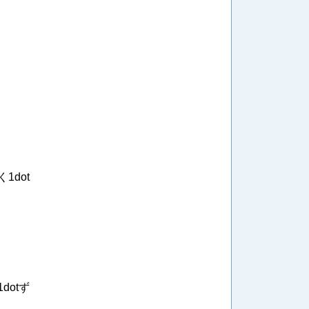
dot
otず