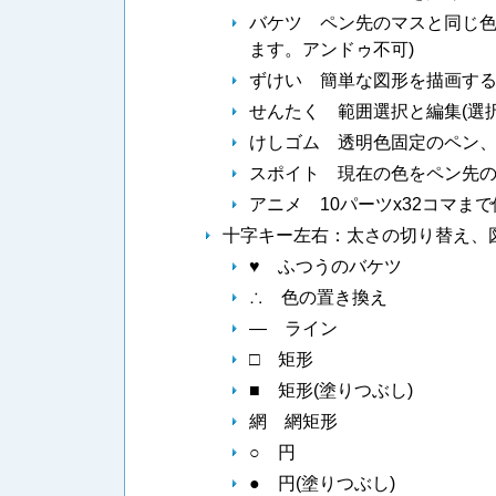
バケツ ペン先のマスと同じ色
ます。アンドゥ不可)
ずけい 簡単な図形を描画する
せんたく 範囲選択と編集(選
けしゴム 透明色固定のペン、
スポイト 現在の色をペン先
アニメ 10パーツx32コマま
十字キー左右：太さの切り替え、
♥ ふつうのバケツ
∴ 色の置き換え
― ライン
□ 矩形
■ 矩形(塗りつぶし)
網 網矩形
○ 円
● 円(塗りつぶし)