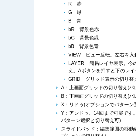
R 赤
G 緑
B 青
bR 背景色赤
bG 背景色緑
bB 背景色青
VIEW ビュー反転。左右を
LAYER 簡易レイヤ表示。
え。Aボタンを押すと下のレイ
GRID グリッド表示の切り替
A：上画面グリッドの切り替え(パ
B：下画面グリッドの切り替え(パ
X：リドゥ(オプションでパターン
Y：アンドゥ。14回まで可能です
パターン選択と切り替え可)
スライドパッド：編集範囲の移動