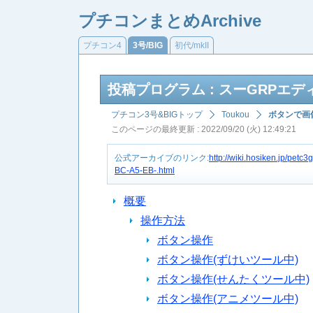
プチコンまとめArchive
プチコン4
3号/BIG
初代/mkII
投稿プログラム : スーGRPエディタ
プチコン3号&BIGトップ
Toukou
ボタンで画
このページの最終更新 : 2022/09/20 (火) 12:49:21
公式アーカイブのリンク:
http://wiki.hosiken.jp/p
BC-A5-EB-.html
概要
操作方法
ボタン操作
ボタン操作(ずけいツール中)
ボタン操作(せんたくツール中)
ボタン操作(アニメツール中)