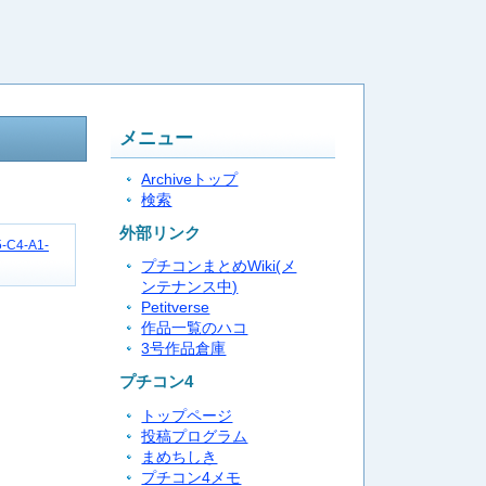
メニュー
Archiveトップ
検索
外部リンク
5-C4-A1-
プチコンまとめWiki(メ
ンテナンス中)
Petitverse
作品一覧のハコ
3号作品倉庫
プチコン4
トップページ
投稿プログラム
まめちしき
プチコン4メモ