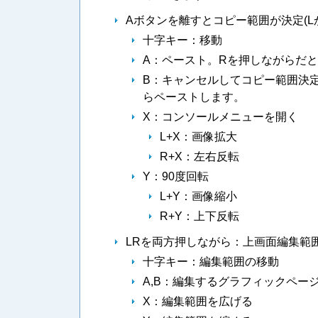
Aボタンを離すとコピー範囲が決定(
十字キー：移動
A：ペースト。Rを押しながらだ
B：キャンセルしてコピー範囲決
らペーストします。
X：コンソールメニューを開く
L+X：画像拡大
R+X：左右反転
Y：90度回転
L+Y：画像縮小
R+Y：上下反転
LRを両方押しながら：上画面編集範
十字キー：編集範囲の移動
A,B：編集するグラフィックページの選択(
X：編集範囲を広げる