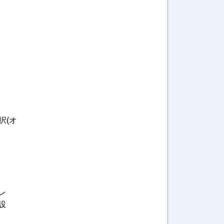
択(オ
レ
設