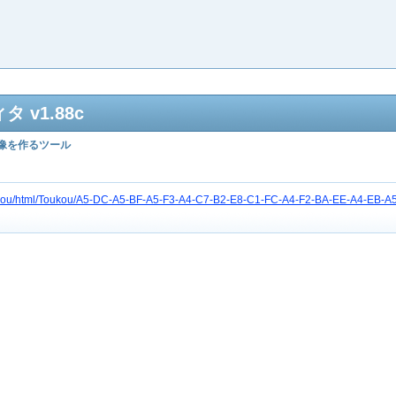
 v1.88c
像を作るツール
etc3gou/html/Toukou/A5-DC-A5-BF-A5-F3-A4-C7-B2-E8-C1-FC-A4-F2-BA-EE-A4-EB-A