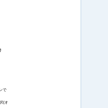
替
ンで
択(オ